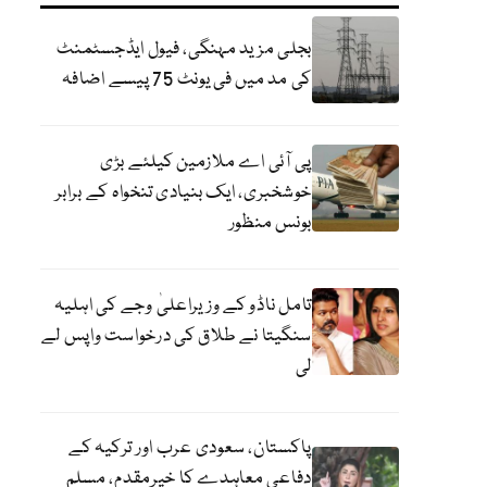
بجلی مزید مہنگی، فیول ایڈجسٹمنٹ
کی مد میں فی یونٹ 75 پیسے اضافہ
پی آئی اے ملازمین کیلئے بڑی
خوشخبری، ایک بنیادی تنخواہ کے برابر
بونس منظور
تامل ناڈو کے وزیراعلیٰ وجے کی اہلیہ
سنگیتا نے طلاق کی درخواست واپس لے
لی
پاکستان، سعودی عرب اور ترکیہ کے
دفاعی معاہدے کا خیرمقدم، مسلم