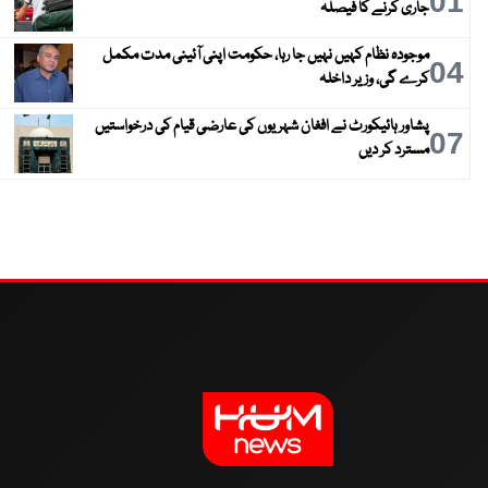
01
جاری کرنے کا فیصلہ
موجودہ نظام کہیں نہیں جا رہا، حکومت اپنی آئینی مدت مکمل
04
کرے گی، وزیر داخلہ
پشاور ہائیکورٹ نے افغان شہریوں کی عارضی قیام کی درخواستیں
07
مسترد کر دیں