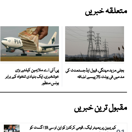
متعلقہ خبریں
پی آئی اے ملازمین کیلئے بڑی
بجلی مزید مہنگی، فیول ایڈجسٹمنٹ کی
خوشخبری، ایک بنیادی تنخواہ کے برابر
مد میں فی یونٹ 75 پیسے اضافہ
بونس منظور
مقبول ترین خبریں
کیریبین پریمیئر لیگ ، قومی کرکٹرز کو این او سی 19 اگست کو