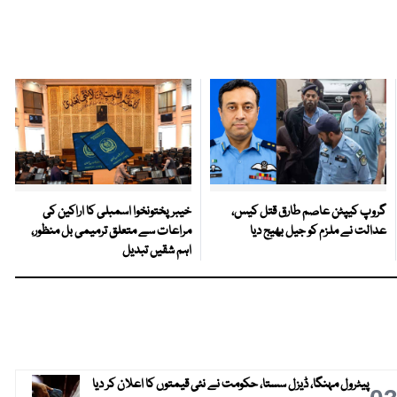
گروپ کیپٹن عاصم طارق قتل کیس،
خیبرپختونخوا اسمبلی کا اراکین کی
عدالت نے ملزم کو جیل بھیج دیا
مراعات سے متعلق ترمیمی بل منظور،
اہم شقیں تبدیل
پیٹرول مہنگا، ڈیزل سستا، حکومت نے نئی قیمتوں کا اعلان کر دیا