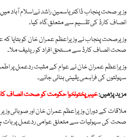
وزیر صحت پنجاب ڈاکٹر یاسمین راشد نےاسلام آباد می
انصاف کارڈ کی تقسیم سے متعلق ٓگاہ کیا۔
وزیرصحت پنجاب نے وزیراعظم عمران خان کو بتایا کہ 
صحت انصاف کارڈ سے مستحق افراد کو ریلیف ملا۔
وزیراعظم عمران خان نے عوام کے مثبت ردعمل پر اطمین
سہولتوں کی فراہمی یقینی بنائی جائے۔
مزید پڑھیں:
خیبر پختونخوا حکومت کو صحت انصاف کارڈ
ملاقات کے دوران وزیراعظم عمران خان اور صوبائی وزی
صحت کی سہولیات سے متعلق عوامی ردعمل پر بات 