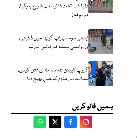
دنیا کے اتحاد کا نیا باب شروع ہوگیا،
مریم نواز
ایدھی ہوم سہراب گوٹھ میں ڈکیتی،
وزیراعلیٰ سندھ نے نوٹس لے لیا
گروپ کیپٹن عاصم طارق قتل کیس،
عدالت نے ملزم کو جیل بھیج دیا
ہمیں فالو کریں
WhatsApp
Twitter
Facebook
Facebook