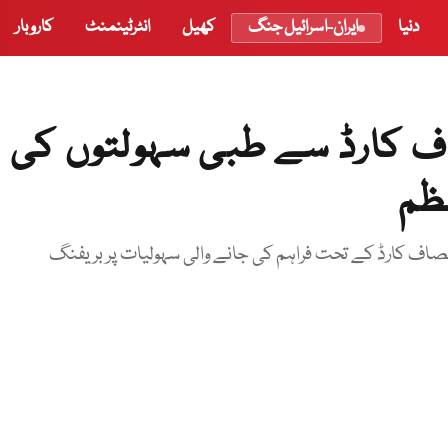
دنیا
ایران-اسرائیل جنگ
کھیل
انٹرٹینمنٹ
کاروبار
کارڈ سے طبی سہولتوں کی
عظم
صاف کارڈ کے تحت فراہم کی جانے والی سہولیات پر بریفنگ