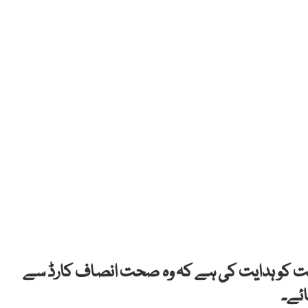
ت کو ہدایت کی ہے کہ وہ صحت انصاف کارڈ سے
ائے۔