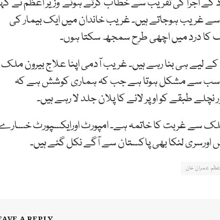
کے اجرا کی تقریب سے خطاب کرتے ہوئے وزیر اعظم نے کہا
سے غریب ہوجاتے ہیں۔ غریب خاندان میں ایک بیمار کی
ف کا درد میں اچھی طرح سمجھ سکتا ہوں۔
کے لیے ہی بنا رہے ہیں۔ غریب آدمی اپنا علاج بیرون ملک
 ہی سب سے مشکل ہوتا ہے جب کہ ہماری کوشش ہے کہ
نچلے طبقے کو اوپر لانے کا پلان جلد لا رہے ہیں۔
رملک سے غربت کا خاتمہ ہے۔ امپورٹ اورایکسپورٹ خسارے
اورسری لنکا بھی پاکستان سے آگے نکل گئے ہیں۔
عظم عمران خان
EAVE A REPLY