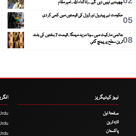
3
02
چھیننے نہیں دیں گے ، رانا ثناء اللہ ، امیر مقام
حکومت نے پیٹرول اور ڈیزل کی قیمتوں میں کمی کر دی
6
05
عالمی مارکیٹ میں سونا مزید مہنگا ، قیمت 7 ہفتوں کی بلند
9
08
ترین سطح پر پہنچ گئی
نیوز کیٹیگریز
انگر
صفحۂ اول
Urdu
تازہ ترین
Urdu
پاکستان
Urdu