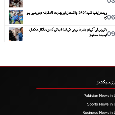
0
ویمنز ایشیا کپ 2026، پاکستان اور بھارت کا مقابلہ دبئی میں ہو
0
گا
بانی پی ٹی آئی اور بشریٰ بی بی کی قیدِ تنہائی کیس، دلائل مکمل،
0
فیصلہ محفوظ
یزی سیکشنز
Pakistan News in 
Sports News in 
Business News in 