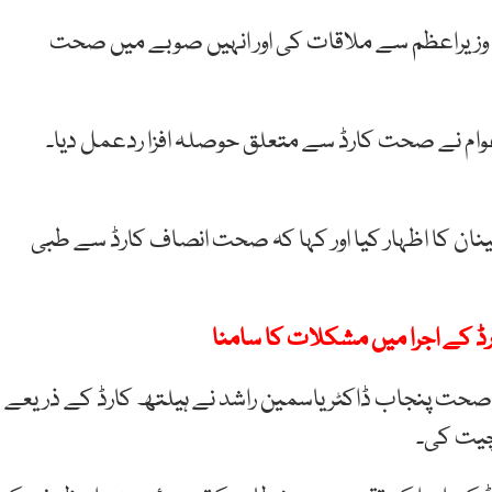
ں وزیراعظم سے ملاقات کی اور انہیں صوبے میں صحت
عوام نے صحت کارڈ سے متعلق حوصلہ افزا ردعمل دیا۔
ان کا اظہار کیا اور کہا کہ صحت انصاف کارڈ سے طبی
 کے اجرا میں مشکلات کا سامنا
ر صحت پنجاب ڈاکٹر یاسمین راشد نے ہیلتھ کارڈ کے ذریعے
چیت کی۔