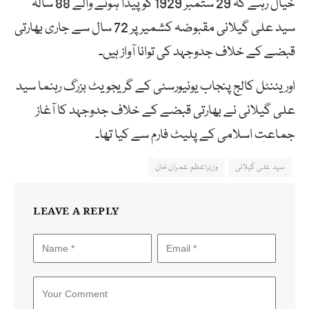
خیال رہے کہ 29 ستمبر 1929 کو پیدا ہونے والے 88 سالہ
سید علی گیلانی مقبوضہ کشمیر پر 72 سال سے جاری بھارتی
قبضے کے خلاف جدوجہد کی توانا آواز ہیں۔
اوریئنٹل کالج پنجاب یونیورسٹی کے گریجویٹ بزرگ رہنما سید
علی گیلانی نے بھارتی قبضے کے خلاف جدوجہد کا آغاز
جماعت اسلامی کے پلیٹ فارم سے کیا تھا۔
سید علی گیلانی
وزیراعظم عمران خان
LEAVE A REPLY