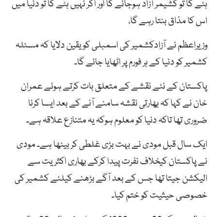
ہٹے گا تو کشیمر آزاد ہوجائے گا اور اگر نہیں ہٹے گا تو دنیا میں
اس کا مذاق بنتا رہے گا،
وزیراعظم نے آزادکشمیر کی اسمبلی کو یقین دلایا کہ مسئلہ
کشمیر کو دنیا کے ہر فورم پر اٹھایا جائے گا۔
پاکستان کے نئے نقشے کے متعلق بات کرتے ہوئے عمران
خان نے کہا کہ بھارتی نقشہ سامنے آنے کے بعد ایسا کرنا
ضروری تھا تاکہ دنیا کو معلوم ہوکہ یہ متنازع علاقہ ہے۔
ایک سال قبل مودی نے بہت بڑی غلطی کر بیٹھا ہے۔ مودی
نے پاکستان کیخلاف نفرت پیدا کرکے بھاری اکثریت سے
الیکشن جیتا تھا جس کے بعد آگے بڑھنے کیلئے کشمیر کی
خصوصی حیثیت کو ختم کیا۔