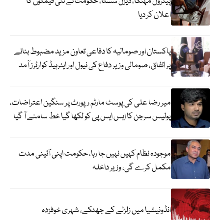
پیٹرول مہنگا، ڈیزل سستا، حکومت نے نئی قیمتوں کا
اعلان کر دیا
پاکستان اور صومالیہ کا دفاعی تعاون مزید مضبوط بنانے
پر اتفاق، صومالی وزیر دفاع کی نیول اور ایئرہیڈ کوارٹرز آمد
میر رضا علی کی پوسٹ مارٹم رپورٹ پر سنگین اعتراضات،
پولیس سرجن کا ایس ایس پی کو لکھا گیا خط سامنے آ گیا
موجودہ نظام کہیں نہیں جا رہا، حکومت اپنی آئینی مدت
مکمل کرے گی، وزیر داخلہ
انڈونیشیا میں زلزلے کے جھٹکے، شہری خوفزدہ