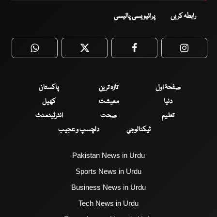
رابطہ کریں
پرائیویسی پالیسی
WhatsApp
Twitter
Facebook
Faceboo
صفحۂ اول
تازہ ترین
پاکستان
دنیا
معیشت
کھیل
تعلیم
صحت
انٹرٹینمنٹ
ٹیکنالوجی
دلچسپ و عجیب
Pakistan News in Urdu
Sports News in Urdu
Business News in Urdu
Tech News in Urdu