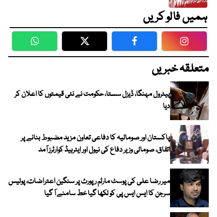
ہمیں فالو کریں
WhatsApp
Twitter
Facebook
Faceboo
متعلقہ خبریں
پیٹرول مہنگا، ڈیزل سستا، حکومت نے نئی قیمتوں کا اعلان کر
دیا
پاکستان اور صومالیہ کا دفاعی تعاون مزید مضبوط بنانے پر
اتفاق، صومالی وزیر دفاع کی نیول اور ایئرہیڈ کوارٹرز آمد
میر رضا علی کی پوسٹ مارٹم رپورٹ پر سنگین اعتراضات، پولیس
سرجن کا ایس ایس پی کو لکھا گیا خط سامنے آ گیا