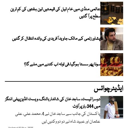
عالمی منڈی میں خام تیل کی قیمتیں تین ہفتوں کی کم ترین
سطح پر آ گئیں
پشاور زلمی کے مالک جاوید آفریدی کی والدہ انتقال کر گئیں
سونا پھر سستا ہوگیا،فی تولہ اب کتنے میں ملے گا؟
ایڈیٹرچوائس
دوسرا ٹیسٹ، ساجد خان کی شاندار بالنگ، ویسٹ انڈیز پہلی اننگز
میں 344 رنز پر آؤٹ
پاکستان کی جانب سے ساجد خان نے 4، محمد علی، علی
عثمان اور عبید شاہ نے دو دو وکٹیں لیں