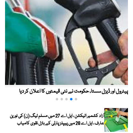
پیٹرول اور ڈیزل سستا، حکومت نے نئی قیمتوں کا اعلان کر دیا
آزاد کشمیر الیکشن ، ایل اے 27 میں مسلم لیگ (ن) کی نورین
عارف ، ایل اے 28 میں پیپلز پارٹی کے بازل نقوی کامیاب