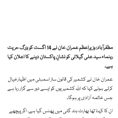
مظفرآباد: وزیراعظم عمران خان نے 14 اگست کو بزرگ حریت
رہنماء سید علی گیلانی کو نشانِ پاکستان دینے کا اعلان کیا
ہے۔
عمران خان نے کشمیر کی قانون ساز اسمبلی میں اظہارخیال
کرتے ہوئے کہا کہ اللہ کشمیریوں کو ایسے دور سے گزار رہا ہے
جس خاتمہ آزادی پر ہوگا۔
ان کا کہنا تھا بھارت بند گلی میں پھنس گیا ہے، اگر پیچھے