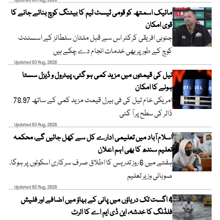
Updated 03 Aug, 2026
مائیک اسمتھ کو قومی ٹیسٹ ٹیم کا بیٹنگ کوچ بنائے جانے کا
قوی امکان
جنوبی افریقی کرکٹر اس سے قبل ملتان سلطانز کے اسسٹنٹ
کوچ کے طور پر بھی خدمات انجام دے چکے ہیں
Updated 03 Aug, 2026
تیل کی قیمتوں میں مزید کمی ہو گئی، پیٹرول و ڈیزل سستا
ہونے کا امکان
امریکی خام تیل کی فی بیرل قیمت مزید کمی کے ساتھ 78.97
ڈالر کی سطح پر آ گئی
Updated 03 Aug, 2026
اسلام آباد میں تعلیمی ادارے کل سے کھل جائیں گے، محکمہ
تعلیم سندھ کا بھی اہم اعلان
ہفتے میں 6 روز تدریس کا اطلاق صرف سرکاری اسکولوں پر ہوگا،
صوبائی وزیر تعلیم
Updated 02 Aug, 2026
4 اگست تک دریاؤں میں پانی کے بہاؤ میں اضافے اور فلیش
فلڈنگ کا خدشہ، این ڈی ایم اے کا الرٹ