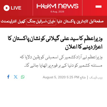
LIVE
6 Aug, 2026
صفحۂ اول
تازہ ترین
پاکستان
دنیا
ایران-اسرائیل جنگ
کھیل
انٹرٹینمنٹ
وزیراعظم کا سید علی گیلانی کو نشان پاکستان کا
اعزاز دینے کا اعلان
وزیراعظم نے آزادکشمیر کی اسمبلی کو یقین دلایا کہ
مسئلہ کشمیر کو دنیا کے ہر فورم پر اٹھایا جائے گا۔
|
شائع
August 5, 2020 5:25 PM
ویب ڈیسک