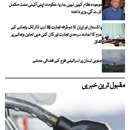
موجودہ نظام کہیں نہیں جا رہا، حکومت اپنی آئینی مدت مکمل
کرے گی، وزیر داخلہ
پاکستان اور ایران کا دوطرفہ تجارت 10 ارب ڈالر تک بڑھانے کے
عزم کا اعادہ، سرحدی تجارت اور کان کنی میں تعاون بڑھانے پر
اتفاق
جنوبی لبنان پر اسرائیلی فوج کے فضائی حملے
مقبول ترین خبریں