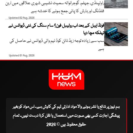
راولپنڈی، جہلم، گوجرانوالہ سمیت نشیبی شہری علاقوں میں اربن
فلڈنگ اور بارش کا پانی جمع ہونے کا خدشہ ہے
Updated 02 Aug, 2026
فولڈ ایبل کے بعد اب رولیبل فون؟ سام سنگ کی نئی ڈیوائس نے
تہلکہ مچا دیا
سب سے زیادہ توجہ زیڈ نائن کوڈ نیم والی ڈیوائس نے حاصل کی
ہے
Updated 01 Aug, 2026
ہم نیوز پر شائع یا نشر ہونے والا مواد ادارتی ٹیم کی کاوش ہے۔ اس مواد کو بغیر
پیشگی اجازت کسی بھی صورت میں استعمال یا نقل کرنا درست نہیں۔ تمام
حقوق محفوظ ہیں © 2026