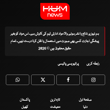
ہم نیوز پر شائع یا نشر ہونے والا مواد ادارتی ٹیم کی کاوش ہے۔ اس مواد کو بغیر
پیشگی اجازت کسی بھی صورت میں استعمال یا نقل کرنا درست نہیں۔ تمام
حقوق محفوظ ہیں © 2026
رابطہ کریں
پرائیویسی پالیسی
WhatsApp
Twitter
Facebook
Faceboo
صفحۂ اول
تازہ ترین
پاکستان
دنیا
معیشت
کھیل