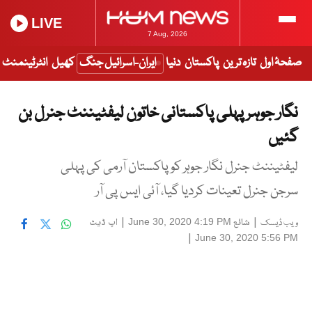
LIVE
7 Aug, 2026
صفحۂ اول
تازہ ترین
پاکستان
دنیا
ایران-اسرائیل جنگ
کھیل
انٹرٹینمنٹ
نگار جوہر پہلی پاکستانی خاتون لیفٹیننٹ جنرل بن
گئیں
لیفٹیننٹ جنرل نگار جوہر کو پاکستان آرمی کی پہلی
سرجن جنرل تعینات کردیا گیا، آئی ایس پی آر
|
شائع
|
اپ ڈیٹ
June 30, 2020 4:19 PM
ویب ڈیسک
|
June 30, 2020 5:56 PM