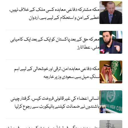
مکہ مشترکہ دفاعی معاہدہ کسی ملک کے خلاف نہیں،
خطے کے امن و استحکام کے لیے ہے، اردوان
معرکہ حق کے بعد پاکستان کو ایک کے بعد ایک کامیابی
ملی، عطا تارڑ
مکہ دفاعی معاہدہ امن، ترقی اور خوشحالی کے لیے اہم
سنگِ میل ہے،سعودی وزیر خارجہ
انسانی اعضاء کی غیر قانونی فروخت کیس، گرفتار چینی
باشندوں نے ضمانت کیلئے ہائیکورٹ سے رجوع کرلیا