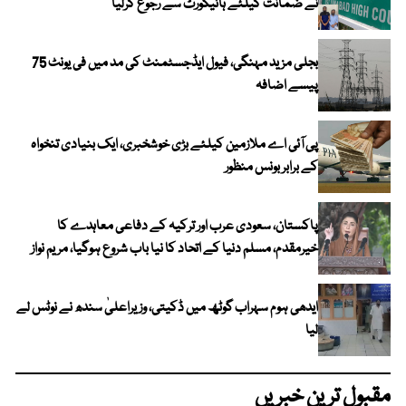
نے ضمانت کیلئے ہائیکورٹ سے رجوع کرلیا
بجلی مزید مہنگی، فیول ایڈجسٹمنٹ کی مد میں فی یونٹ 75
پیسے اضافہ
پی آئی اے ملازمین کیلئے بڑی خوشخبری، ایک بنیادی تنخواہ
کے برابر بونس منظور
پاکستان، سعودی عرب اور ترکیہ کے دفاعی معاہدے کا
خیرمقدم، مسلم دنیا کے اتحاد کا نیا باب شروع ہوگیا، مریم نواز
ایدھی ہوم سہراب گوٹھ میں ڈکیتی، وزیراعلیٰ سندھ نے نوٹس لے
لیا
مقبول ترین خبریں