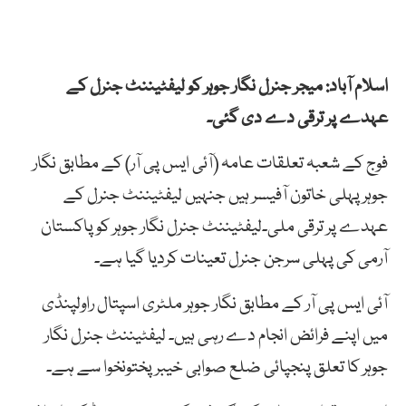
اسلام آباد: میجر جنرل نگار جوہر کو لیفٹیننٹ جنرل کے
عہدے پر ترقی دے دی گئی۔
فوج کے شعبہ تعلقات عامہ (آئی ایس پی آر) کے مطابق نگار
جوہر پہلی خاتون آفیسر ہیں جنہیں لیفٹیننٹ جنرل کے
عہدے پر ترقی ملی۔لیفٹیننٹ جنرل نگار جوہر کو پاکستان
آرمی کی پہلی سرجن جنرل تعینات کردیا گیا ہے۔
آئی ایس پی آر کے مطابق نگار جوہر ملٹری اسپتال راولپنڈی
میں اپنے فرائض انجام دے رہی ہیں۔ لیفٹیننٹ جنرل نگار
جوہر کا تعلق پنجپائی ضلع صوابی خیبر پختونخوا سے ہے۔