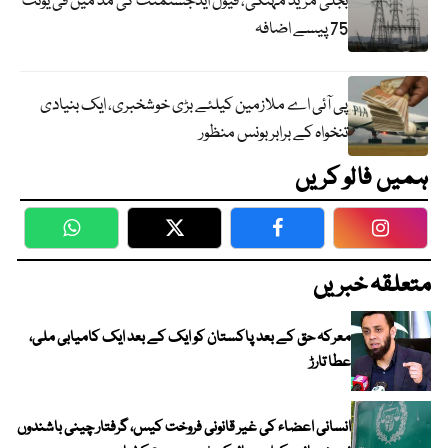
بجلی مزید مہنگی، فیول ایڈجسٹمنٹ کی مد میں فی یونٹ
75 پیسے اضافہ
پی آئی اے ملازمین کیلئے بڑی خوشخبری، ایک بنیادی
تنخواہ کے برابر بونس منظور
ہمیں فالو کریں
WhatsApp
Twitter
Facebook
Faceboo
متعلقہ خبریں
معرکہ حق کے بعد پاکستان کو ایک کے بعد ایک کامیابی ملی،
عطا تارڑ
انسانی اعضاء کی غیر قانونی فروخت کیس، گرفتار چینی باشندوں