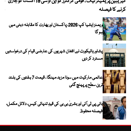
کیریبین پریمیئر لیگ ، قومی کرکٹرز کو این او سی 19 اگست کو جاری
آز
کرنے کا فیصلہ
چھی
ویمنز ایشیا کپ 2026، پاکستان اور بھارت کا مقابلہ دبئی میں
ہو گا
پشاور ہائیکورٹ نے افغان شہریوں کی عارضی قیام کی درخواستیں
مسترد کر دیں
عالمی مارکیٹ میں سونا مزید مہنگا ، قیمت 7 ہفتوں کی بلند
ترین سطح پر پہنچ گئی
بانی پی ٹی آئی اور بشریٰ بی بی کی قیدِ تنہائی کیس، دلائل مکمل،
فیصلہ محفوظ