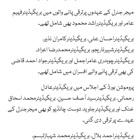
میجر جنرل کے عہدوں پرترقی پانے والوں میں بریگیڈیئرفہیم
عامر اور بریگیڈیئرراشد محمود بھی شامل تھے۔
بریگیڈیئراحسان علی، بریگیڈیئرکامران نذیر،
بریگیڈیئرشبیرناریجو، بریگیڈیئرمحمدرضا اعزاد،
بریگیڈیئرچوہدری عامراجمل اور بریگیڈیئرجواد احمد قاضی
کی بھی ترقی پانے والے افسران میں شامل تھے۔
پروموشن بورڈ کے اجلاس میں بریگیڈیئرعادل
رحمانی، بریگیڈیئرسید آصف حسین، بریگیڈیئرمحمد اسحاق
خٹک اور بریگیڈیئرجاوید دوست چانڈیو کو بھی میجرجنرل کے
عہدے پر ترقی دی گئی۔
بریگیڈیئراحمد بلال، بریگیڈیئرمحمد شہبازتبسم،