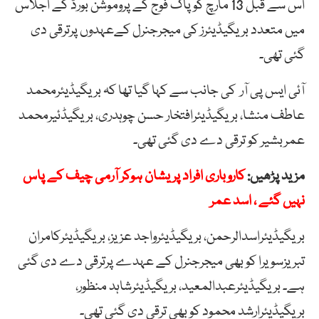
اس سے قبل 13 مارچ کو پاک فوج کے پروموشن بورڈ کے اجلاس
میں متعدد بریگیڈیئرز کی میجرجنرل کےعہدوں پرترقی دی
گئی تھی۔
آئی ایس پی آر کی جانب سے کہا گیا تھا کہ بریگیڈیئرمحمد
عاطف منشا، بریگیڈیئرافتخار حسن چوہدری، بریگیڈئیرمحمد
عمربشیر کو ترقی دے دی گئی تھی۔
مزید پڑھیں:
کاروباری افراد پریشان ہوکر آرمی چیف کے پاس
نہیں گئے ، اسد عمر
بریگیڈیئراسدالرحمن، بریگیڈیئرواجد عزیز، بریگیڈیئرکامران
تبریزسویرا کو بھی میجرجنرل کے عہدے پرترقی دے دی گئی
ہے۔ بریگیڈیئرعبدالمعید، بریگیڈیئرشاہد منظور،
بریگیڈیئرارشد محمود کو بھی ترقی دی گئی تھی۔