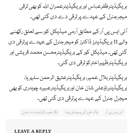
بریگیڈیئرظفرعباس اور بریگیڈیئرعمران اللہ کو بھی ترقی
میجرجنرل کے عہدے پر ترقی دے دی گئی تھی۔
آئی ایس پی آر کے مطابق آرمی میڈیکل کور سے تعلق رکھنے
والے 11 بریگیڈیئرز ڈاکٹرز کو میجرجنرل کے عہدے پرترقی دی
گئی تھی۔ میڈیکل کور کے بریگیڈیئرمحسن محمد قریشی اور
بریگیڈیئرظہیراخترکو ترقی دی گئی۔
بریگیڈیئربلال عمیر، بریگیڈیئرعتیق الرحمن سلہریا،
بریگیڈیئرراؤعلی شان خان اوربریگیڈیئرعبیرہ چوہدری کو بھی
میجرل جنرل کے عہدے پرترقی دی گئی تھی۔
آئی ایس پی آر
پاک فوج کے پروموشن بورڈ
نگار جوہر کو لیفٹیننٹ جنرل
LEAVE A REPLY