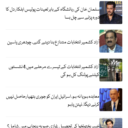
سلمان خان کی رہائشگاہ کے باہر تعینات پولیس اہلکار دل کا
دورہ پڑنے سے چل بسا
آزاد کشمیر انتخابات متنازع بنا دیئے گئے، چودھری یاسین
آزاد کشمیر انتخابات کے تیسرے مرحلے میں 4 نشستوں
کیلئے پولنگ کل ہو گی
معاہدہ ہو یا نہ ہو، اسرائیل ایران کو جوہری ہتھیارحاصل نہیں
کرنے دیگا، نیتن یاہو
خیبر پختونخوا کی تحصیل غازی صوبہ پنجاب میں شامل؟