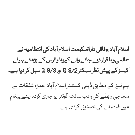
اسلام آباد: وفاقی دارالحکومت اسلام آباد کی انتظامیہ نے
عالمی وبا قرار دیے جانے والے کورونا وائرس کے بڑھتے ہوئے
کیسز کے پیش نظر سیکٹر G-9/2 اور G-9/3 سیل کر دیا ہے۔
ہم نیوز کے مطابق ڈپٹی کمشنر اسلام آباد حمزہ شفقات نے
سماجی رابطے کی ویب سائٹ ’ٹوئٹر‘ پر جاری کردہ اپنے پیغام
میں فیصلے کی تصدیق کردی ہے۔