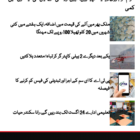
کمی
ملک بھر میں آٹے کی قیمت میں اضافہ، ایک ہفتے میں کئی
شہروں میں 20 کلو تھیلا 100 روپے تک مہنگا
یکے بعد دیگرے 2 ہیلی کاپٹر گر کر تباہ؛ متعدد ہلاکتیں
پی ٹی اے کا ای سم کے اجرا اور تبدیلی کی فیس کم کرنے کا
فیصلہ
تعلیمی ادارے 24 اگست تک بند رہیں گے، رانا سکندر حیات