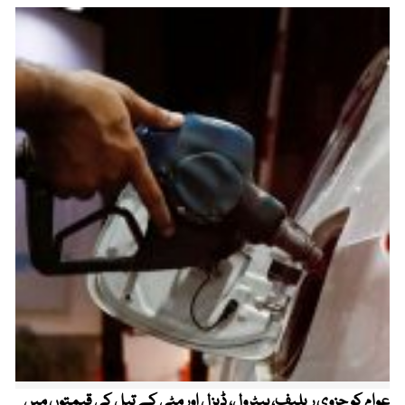
عوام کو جزوی ریلیف، پیٹرول، ڈیزل اور مٹی کے تیل کی قیمتوں میں
4 روز میں سونے کی قیمت میں بڑا اضافہ