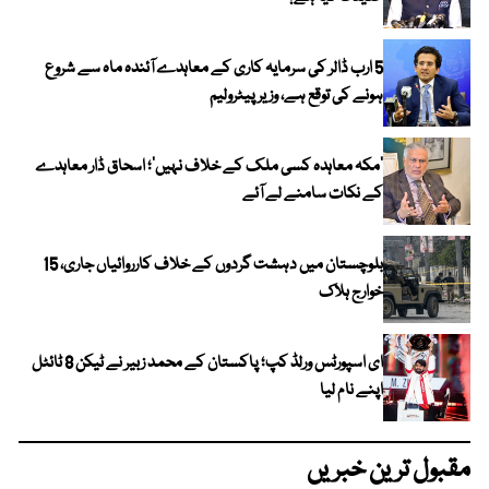
5 ارب ڈالر کی سرمایہ کاری کے معاہدے آئندہ ماہ سے شروع
ہونے کی توقع ہے، وزیر پیٹرولیم
‘مکہ معاہدہ کسی ملک کے خلاف نہیں’؛ اسحاق ڈار معاہدے
کے نکات سامنے لے آئے
بلوچستان میں دہشت گردوں کے خلاف کارروائیاں جاری، 15
خوارج ہلاک
ای اسپورٹس ورلڈ کپ؛ پاکستان کے محمد زبیر نے ٹیکن 8 ٹائٹل
اپنے نام لیا
مقبول ترین خبریں