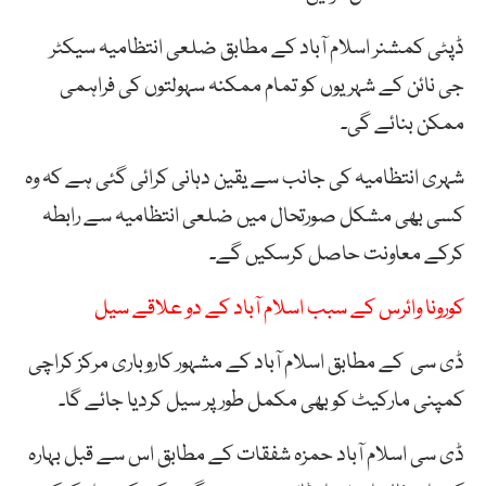
ڈپٹی کمشنر اسلام آباد کے مطابق ضلعی انتظامیہ سیکٹر
جی نائن کے شہریوں کو تمام ممکنہ سہولتوں کی فراہمی
ممکن بنائے گی۔
شہری انتظامیہ کی جانب سے یقین دہانی کرائی گئی ہے کہ وہ
کسی بھی مشکل صورتحال میں ضلعی انتظامیہ سے رابطہ
کرکے معاونت حاصل کرسکیں گے۔
کورونا وائرس کے سبب اسلام آباد کے دو علاقے سیل
ڈی سی کے مطابق اسلام آباد کے مشہور کاروباری مرکز کراچی
کمپنی مارکیٹ کو بھی مکمل طور پر سیل کردیا جائے گا۔
ڈی سی اسلام آباد حمزہ شفقات کے مطابق اس سے قبل بہارہ