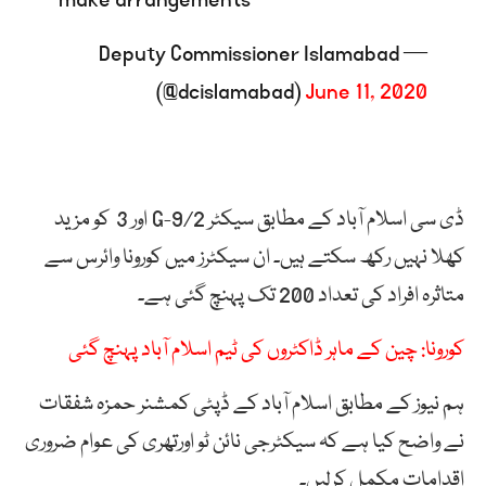
— Deputy Commissioner Islamabad
(@dcislamabad)
June 11, 2020
ڈی سی اسلام آباد کے مطابق سیکٹر G-9/2 اور 3 کو مزید
کھلا نہیں رکھ سکتے ہیں۔ ان سیکٹرز میں کورونا وائرس سے
متاثرہ افراد کی تعداد 200 تک پہنچ گئی ہے۔
کورونا: چین کے ماہر ڈاکٹروں کی ٹیم اسلام آباد پہنچ گئی
ہم نیوز کے مطابق اسلام آباد کے ڈپٹی کمشنر حمزہ شفقات
نے واضح کیا ہے کہ سیکٹرجی نائن ٹو اورتھری کی عوام ضروری
اقدامات مکمل کرلیں۔