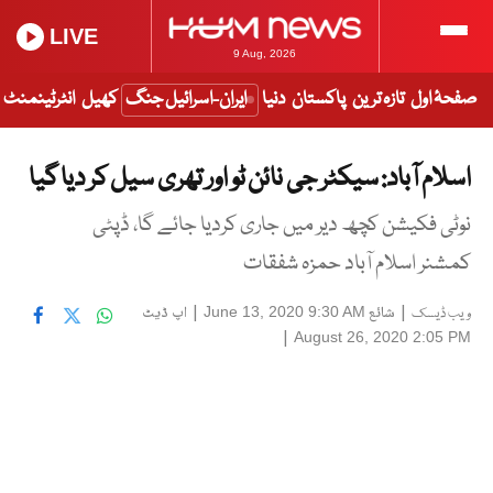
LIVE
9 Aug, 2026
صفحۂ اول
تازہ ترین
پاکستان
دنیا
ایران-اسرائیل جنگ
کھیل
انٹرٹینمنٹ
اسلام آباد: سیکٹر جی نائن ٹو اور تھری سیل کر دیا گیا
نوٹی فکیشن کچھ دیر میں جاری کردیا جائے گا، ڈپٹی
کمشنر اسلام آباد حمزہ شفقات
|
شائع
|
اپ ڈیٹ
June 13, 2020 9:30 AM
ویب ڈیسک
|
August 26, 2020 2:05 PM