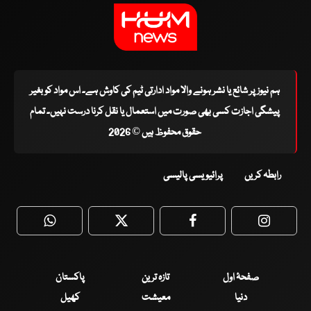
ہم نیوز پر شائع یا نشر ہونے والا مواد ادارتی ٹیم کی کاوش ہے۔ اس مواد کو بغیر
پیشگی اجازت کسی بھی صورت میں استعمال یا نقل کرنا درست نہیں۔ تمام
حقوق محفوظ ہیں © 2026
رابطہ کریں
پرائیویسی پالیسی
WhatsApp
Twitter
Facebook
Faceboo
صفحۂ اول
تازہ ترین
پاکستان
دنیا
معیشت
کھیل