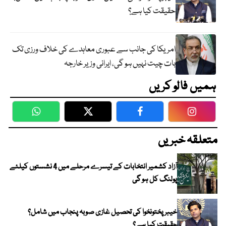
حقیقت کیا ہے؟
امریکا کی جانب سے عبوری معاہدے کی خلاف ورزی تک
بات چیت نہیں ہو گی، ایرانی وزیر خارجہ
ہمیں فالو کریں
WhatsApp
Twitter
Facebook
Faceboo
متعلقہ خبریں
آزاد کشمیر انتخابات کے تیسرے مرحلے میں 4 نشستوں کیلئے
پولنگ کل ہو گی
خیبر پختونخوا کی تحصیل غازی صوبہ پنجاب میں شامل؟
حقیقت کیا ہے؟