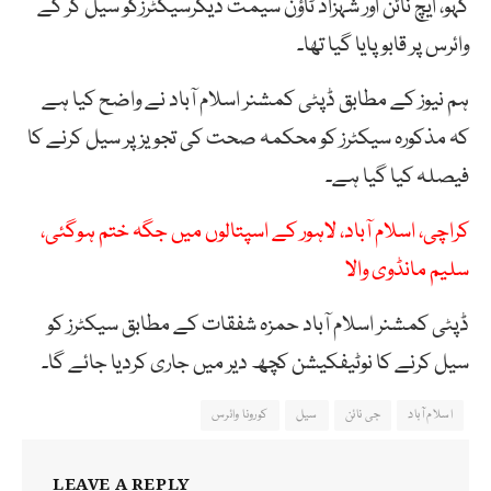
کہو، ایچ نائن اور شہزاد ٹاؤن سیمت دیگرسیکٹرزکو سیل کر کے
وائرس پر قابو پایا گیا تھا۔
ہم نیوز کے مطابق ڈپٹی کمشنر اسلام آباد نے واضح کیا ہے
کہ مذکورہ سیکٹرز کو محکمہ صحت کی تجویز پر سیل کرنے کا
فیصلہ کیا گیا ہے۔
کراچی، اسلام آباد، لاہور کے اسپتالوں میں جگہ ختم ہوگئی،
سلیم مانڈوی والا
ڈپٹی کمشنر اسلام آباد حمزہ شفقات کے مطابق سیکٹرز کو
سیل کرنے کا نوٹیفکیشن کچھ دیر میں جاری کردیا جائے گا۔
اسلام آباد
جی نائن
سیل
کورونا وائرس
LEAVE A REPLY