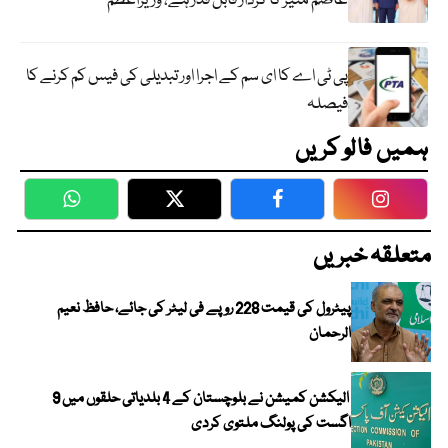
عاصم منیر کا کردار قابل قدر ہے، وزیراعظم
پی ٹی اے کا ای سم کے اجرا اور تبدیلی کی فیس کم کرنے کا
فیصلہ
ہمیں فالو کریں
WhatsApp
Twitter
Facebook
Faceboo
متعلقہ خبریں
پیٹرول کی قیمت 228 روپے فی لیٹر کی جائے، حافظ نعیم
الرحمان
الیکشن کمیشن نے بلوچستان کے 4 بلدیاتی حلقوں میں 9
اگست کی پولنگ ملتوی کردی