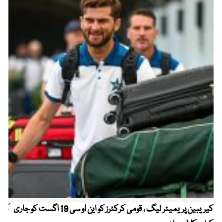
کیریبین پریمیئر لیگ ، قومی کرکٹرز کو این او سی 19 اگست کو جاری
آز