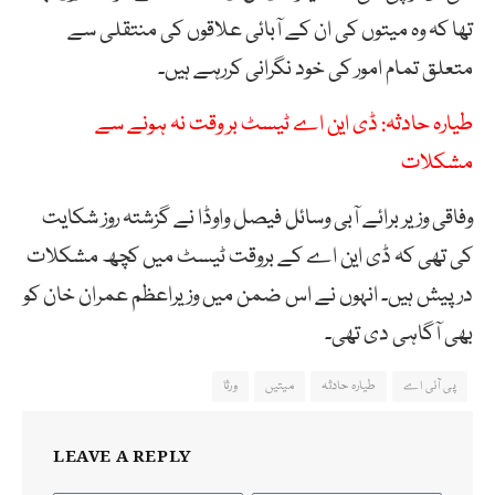
تھا کہ وہ میتوں کی ان کے آبائی علاقوں کی منتقلی سے
متعلق تمام امور کی خود نگرانی کررہے ہیں۔
طیارہ حادثہ: ڈی این اے ٹیسٹ بر وقت نہ ہونے سے
مشکلات
وفاقی وزیر برائے آبی وسائل فیصل واوڈا نے گزشتہ روز شکایت
کی تھی کہ ڈی این اے کے بروقت ٹیسٹ میں کچھ مشکلات
درپیش ہیں۔ انہوں نے اس ضمن میں وزیراعظم عمران خان کو
بھی آگاہی دی تھی۔
پی آئی اے
طیارہ حادثہ
میتیں
ورثا
LEAVE A REPLY