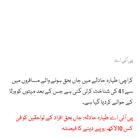
پی آئی اے
کراچی: طیارہ حادثے میں جاں بحق ہونے والے مسافروں میں
سے 41 کی شناخت کرلی گئی ہے جس کے بعد میتوں کو ورثا
کے حوالے کردیا گیا ہے۔
پی آئی اے طیارہ حادثہ: جاں بحق افراد کے لواحقین کو فی
کس 10لاکھ روپے دینے کا فیصلہ