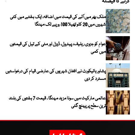
کرنے کا فیصلہ
چھی
ملک بھر میں آٹے کی قیمت میں اضافہ، ایک ہفتے میں کئی
شہروں میں 20 کلو تھیلا 100 روپے تک مہنگا
عوام کو جزوی ریلیف، پیٹرول، ڈیزل اور مٹی کے تیل کی قیمتوں
میں کمی
پشاور ہائیکورٹ نے افغان شہریوں کی عارضی قیام کی درخواستیں
مسترد کر دیں
عالمی مارکیٹ میں سونا مزید مہنگا ، قیمت 7 ہفتوں کی بلند
ترین سطح پر پہنچ گئی