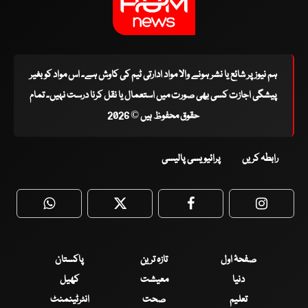
ہم نیوز پر شائع یا نشر ہونے والا مواد ادارتی ٹیم کی کاوش ہے۔ اس مواد کو بغیر
پیشگی اجازت کسی بھی صورت میں استعمال یا نقل کرنا درست نہیں۔ تمام
حقوق محفوظ ہیں © 2026
رابطہ کریں
پرائیویسی پالیسی
WhatsApp
Twitter
Facebook
Faceboo
صفحۂ اول
تازہ ترین
پاکستان
دنیا
معیشت
کھیل
تعلیم
صحت
انٹرٹینمنٹ