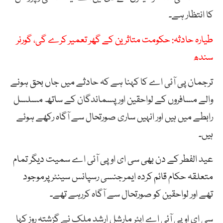
کا انتظار ہے۔
طیارہ حادثہ: حکومت متاثرین کے گھر تعمیر کرے گی، گورنر
سندھ
ترجمان پی آئی اے کا کہنا ہے کہ حادثے میں جاں بحق ہونے
والے مسافروں کے لواحقین اور پسماندگان کے ساتھ مسلسل
رابطے میں ہیں اور انہیں ساری صورتحال سے آگاہ رکھے ہوئے
ہیں۔
عید الفطر کے دن بھی سی ای او پی آئی اے سمیت دیگر تمام
متعلقہ حکام قائم کردہ ایمرجنسی رسپانس سینٹر پرموجود
تھے اور لواحقین کو صورتحال سے آگاہ کررہے تھے۔
سی ای او پی آئی اے ایئر مارشل ارشد ملک نے گزشتہ روز کہا