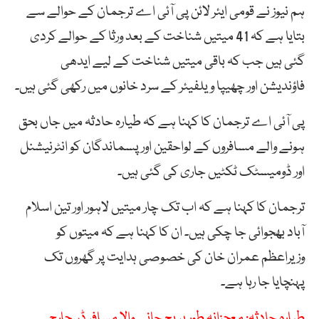
ہم نیوز نے قومی ایئر لائن پی آئی اے ترجمان کے حوالے سے
بتایا ہے کہ 41 میتیں شناخت کے بعد ورثا کے حوالے کردی
گئی ہیں جب کہ باقی میتیں شناخت کے لیے ایدھی
فاؤندیشن اور چھیپا ویلفیئر کے سرد خانوں میں رکھی گئی ہیں۔
پی آئی اے ترجمان کا کہنا ہے کہ طیارہ حادثہ میں جاں بحق
ہونے والے مسافروں کے لواحقین اور پسماندگان کو انٹرنیشنل
اور ڈومیسٹک ٹکٹیں جاری کی گئی ہیں۔
ترجمان کا کہنا ہے کہ اب تک چار میتیں لاہور اور تین اسلام
آباد بھجوائی جا چکی ہیں۔ ان کا کہنا ہے کہ میتوں کو
وزیراعظم عمران خان کی خصوصی ہدایت پر گھروں تک
پہنچایا جا رہا ہے۔
طیارہ حادثہ: معجزانہ طور پر بچ جانے والا مسافر ڈسچارج