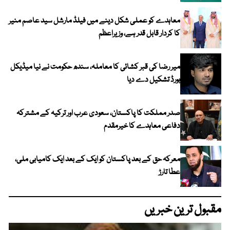
معاہدے کو عملی شکل دینے میں فیلڈ مارشل سید عاصم منیر
کا کردار قابل قدر ہے، وزیراعظم
میر رضا کی قبر کشائی کا معاملہ، سندھ حکومت نے نیا میڈیکل
بورڈ تشکیل دے دیا
صدر مملکت کا پاکستان، سعودی عرب اور ترکیہ کے مشترکہ
دفاعی معاہدے کا خیرمقدم
معرکہ حق کے بعد پاکستان کو ایک کے بعد ایک کامیابی ملی،
عطا تارڑ
مقبول ترین خبریں