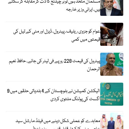
مسلمان متحد ہوں تو ہر چیلنج کا ڈٹ کر مقابلہ کر سکتے
ہیں، ایرانی وزیر خارجہ
عوام کو جزوی ریلیف، پیٹرول، ڈیزل اور مٹی کے تیل کی
قیمتوں میں کمی
پیٹرول کی قیمت 228 روپے فی لیٹر کی جائے، حافظ نعیم
الرحمان
الیکشن کمیشن نے بلوچستان کے 4 بلدیاتی حلقوں میں 9
اگست کی پولنگ ملتوی کردی
معاہدے کو عملی شکل دینے میں فیلڈ مارشل سید