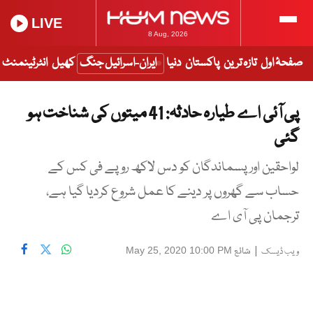
LIVE
8 Aug, 2026
صفحۂ اول
تازہ ترین
پاکستان
دنیا
ایران-اسرائیل جنگ
کھیل
انٹرٹینمنٹ
پی آئی اے طیارہ حادثہ: 41 میتوں کی شناخت ہو
گئی
لواحقین اور پسماندگان کو دس لاکھ روپے فی کس کے
حساب سے گھروں پر دینے کا عمل شروع کردیا گیا ہے،
ترجمان پی آی اے
|
شائع
May 25, 2020 10:00 PM
ویب ڈیسک