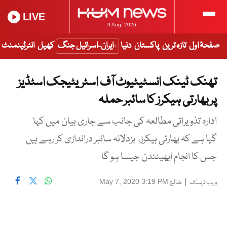
LIVE
9 Aug, 2026
صفحۂ اول
تازہ ترین
پاکستان
دنیا
ایران-اسرائیل جنگ
کھیل
انٹرٹینمنٹ
تھنک ٹینک انسٹیٹیوٹ آف اسٹریٹیجک اسٹڈیز
پر بھارتی ہیکرز کا سائبر حملہ
ادارہ تذویراتی مطالعہ کی جانب سے جاری بیان میں کہا
گیا ہے کہ بھارتی ہیکرز، بزدلانہ سائبر دراندازی کر رہے ہیں
جس کا انجام ابھینندن جیسا ہو گا
|
شائع
May 7, 2020 3:19 PM
ویب ڈیسک