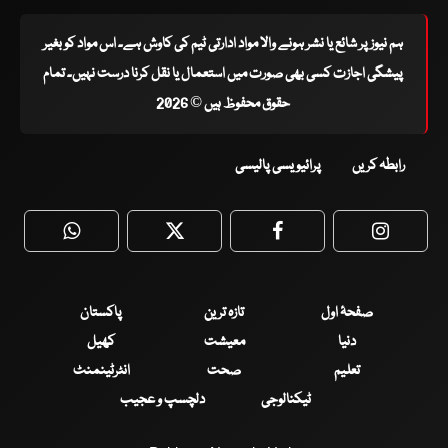
ہم نیوز پر شائع یا نشر ہونے والا مواد ادارتی ٹیم کی کاوش ہے۔ اس مواد کو بغیر
پیشگی اجازت کسی بھی صورت میں استعمال یا نقل کرنا درست نہیں۔ تمام
حقوق محفوظ ہیں © 2026
رابطہ کریں
پرائیویسی پالیسی
WhatsApp
Twitter
Facebook
Faceboo
صفحۂ اول
تازہ ترین
پاکستان
دنیا
معیشت
کھیل
تعلیم
صحت
انٹرٹینمنٹ
ٹیکنالوجی
دلچسپ و عجیب