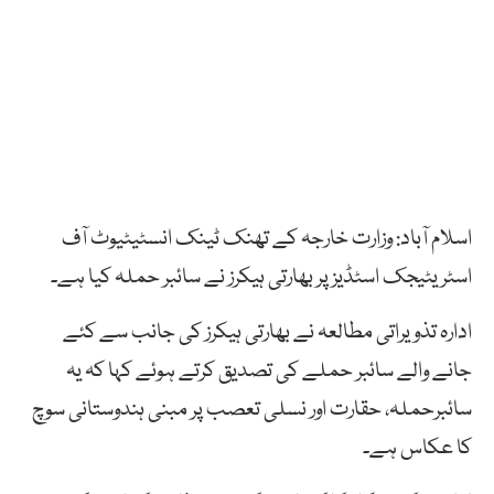
اسلام آباد: وزارت خارجہ کے تھنک ٹینک انسٹیٹیوٹ آف
اسٹریٹیجک اسٹڈیز پر بھارتی ہیکرز نے سائبر حملہ کیا ہے۔
ادارہ تذویراتی مطالعہ نے بھارتی ہیکرز کی جانب سے کئے
جانے والے سائبر حملے کی تصدیق کرتے ہوئے کہا کہ یہ
سائبرحملہ، حقارت اور نسلی تعصب پر مبنی ہندوستانی سوچ
کا عکاس ہے۔