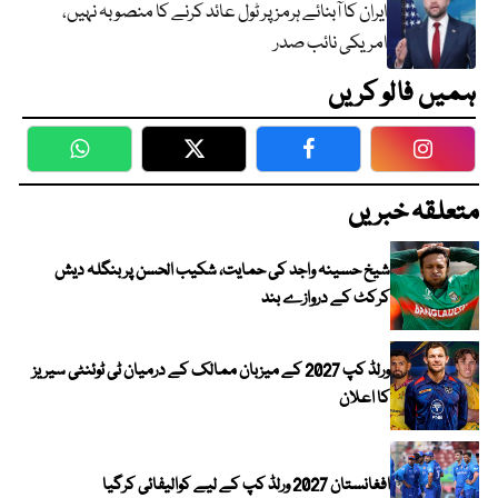
ایران کا آبنائے ہرمز پر ٹول عائد کرنے کا منصوبہ نہیں،
امریکی نائب صدر
ہمیں فالو کریں
WhatsApp
Twitter
Facebook
Faceboo
متعلقہ خبریں
شیخ حسینہ واجد کی حمایت، شکیب الحسن پر بنگلہ دیش
کرکٹ کے دروازے بند
ورلڈ کپ 2027 کے میزبان ممالک کے درمیان ٹی ٹوئنٹی سیریز
کا اعلان
افغانستان 2027 ورلڈ کپ کے لیے کوالیفائی کرگیا