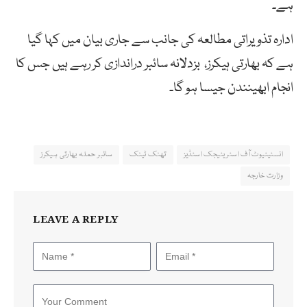
ہے۔
ادارہ تذویراتی مطالعہ کی جانب سے جاری بیان میں کہا گیا
ہے کہ بھارتی ہیکرز، بزدلانہ سائبر دراندازی کر رہے ہیں جس کا
انجام ابھینندن جیسا ہو گا۔
انسٹیٹیوٹ آف اسٹریٹیجک اسٹڈیز
تھنک ٹینک
سائبر حملہ بھارتی ہیکرز
وزارت خارجہ
LEAVE A REPLY