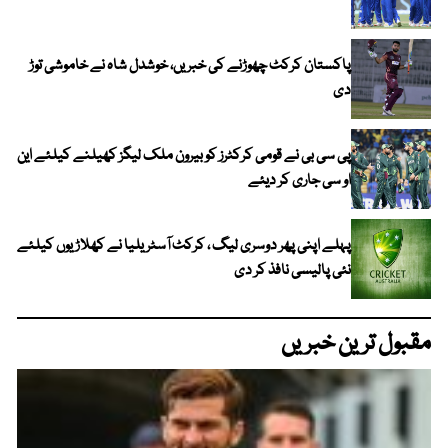
پاکستان کرکٹ چھوڑنے کی خبریں، خوشدل شاہ نے خاموشی توڑ
دی
پی سی بی نے قومی کرکٹرز کو بیرون ملک لیگز کھیلنے کیلئے این
او سی جاری کر دیئے
پہلے اپنی پھر دوسری لیگ ، کرکٹ آسٹریلیا نے کھلاڑیوں کیلئے
نئی پالیسی نافذ کر دی
مقبول ترین خبریں