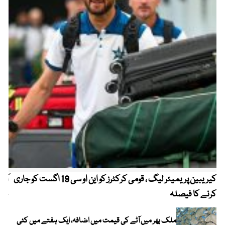
کیریبین پریمیئر لیگ ، قومی کرکٹرز کو این او سی 19 اگست کو جاری
آز
کرنے کا فیصلہ
چھی
ملک بھر میں آٹے کی قیمت میں اضافہ، ایک ہفتے میں کئی