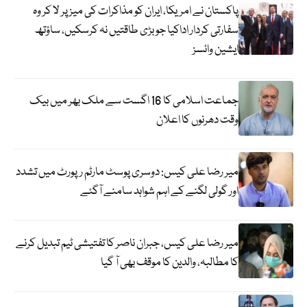
پاکستان نے امریکا، ایران کو مذاکرات کی میز پر لا کر وہ
سفارتی کردار اداکیا جو بڑی طاقتیں نہ کرسکیں، ساؤتھ
ایشین وائسز
جماعت اسلامی کا 16 اگست سے ملک بھر میں بیک
وقت دھرنوں کا اعلان
میر رضا علی کیس: دوسری پوسٹ مارٹم رپورٹ میں تشدد
اور گولی لگنے کے اہم شواہد سامنے آگئے
میر رضا علی کیس، جبران ناصر کا تفتیشی ٹیم تبدیل کرنے
کا مطالبہ، والدین کا موقف بھی آ گیا