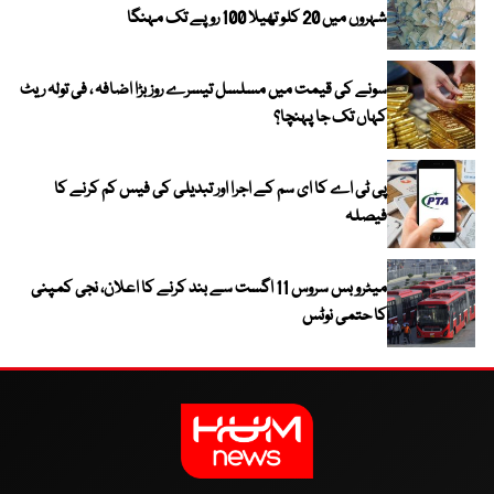
شہروں میں 20 کلو تھیلا 100 روپے تک مہنگا
سونے کی قیمت میں مسلسل تیسرے روز بڑا اضافہ ، فی تولہ ریٹ
کہاں تک جا پہنچا؟
پی ٹی اے کا ای سم کے اجرا اور تبدیلی کی فیس کم کرنے کا
فیصلہ
میٹرو بس سروس 11 اگست سے بند کرنے کا اعلان، نجی کمپنی
کا حتمی نوٹس