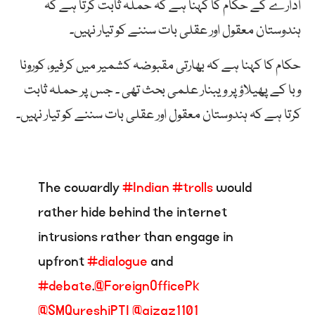
ادارے کے حکام کا کہنا ہے کہ حملہ ثابت کرتا ہے کہ
ہندوستان معقول اور عقلی بات سننے کو تیار نہیں۔
حکام کا کہنا ہے کہ بھارتی مقبوضہ کشمیر میں کرفیو، کورونا
وبا کے پھیلاؤ پر ویبنار علمی بحث تھی ۔ جس پر حملہ ثابت
کرتا ہے کہ ہندوستان معقول اور عقلی بات سننے کو تیار نہیں۔
The cowardly
#Indian
#trolls
would
rather hide behind the internet
intrusions rather than engage in
upfront
#dialogue
and
#debate
.
@ForeignOfficePk
@SMQureshiPTI
@aizaz1101