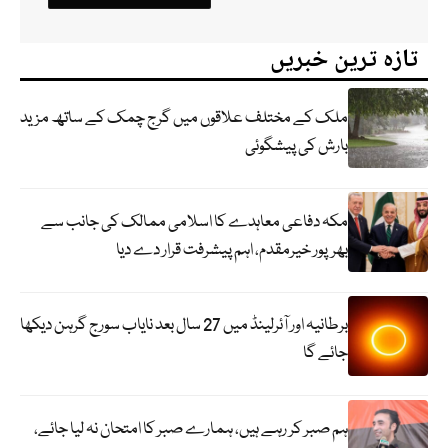
تازہ ترین خبریں
ملک کے مختلف علاقوں میں گرج چمک کے ساتھ مزید
بارش کی پیشگوئی
مکہ دفاعی معاہدے کا اسلامی ممالک کی جانب سے
بھرپور خیرمقدم، اہم پیشرفت قرار دے دیا
برطانیہ اور آئرلینڈ میں 27 سال بعد نایاب سورج گرہن دیکھا
جائے گا
ہم صبر کر رہے ہیں، ہمارے صبر کا امتحان نہ لیا جائے،