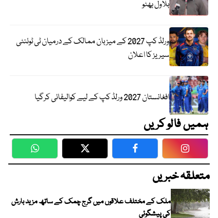
بلاول بھٹو
ورلڈ کپ 2027 کے میزبان ممالک کے درمیان ٹی ٹوئنٹی
سیریز کا اعلان
افغانستان 2027 ورلڈ کپ کے لیے کوالیفائی کرگیا
ہمیں فالو کریں
WhatsApp
Twitter
Facebook
Faceboo
متعلقہ خبریں
ملک کے مختلف علاقوں میں گرج چمک کے ساتھ مزید بارش
کی پیشگوئی