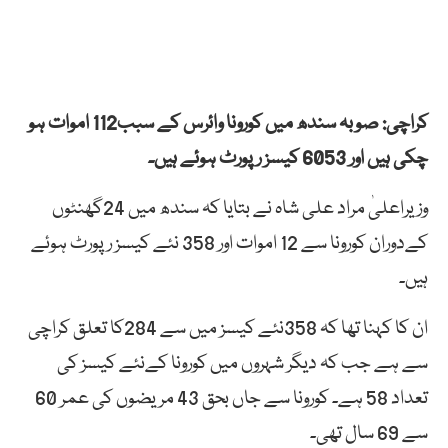
کراچی: صوبہ سندھ میں کورونا وائرس کے سبب112 اموات ہو
چکی ہیں اور 6053 کیسز رپورٹ ہوئے ہیں۔
وزیراعلیٰ مراد علی شاہ نے بتایا کہ سندھ میں 24گھنٹوں
کےدوران کورونا سے 12 اموات اور 358 نئے کیسز رپورٹ ہوئے
ہیں۔
ان کا کہنا تھا کہ 358نئے کیسز میں سے 284کا تعلق کراچی
سے ہے جب کہ دیگر شہروں میں کورونا کےنئے کیسز کی
تعداد 58 ہے۔ کورونا سے جاں بحق 43 مریضوں کی عمر 60
سے 69 سال تھی۔