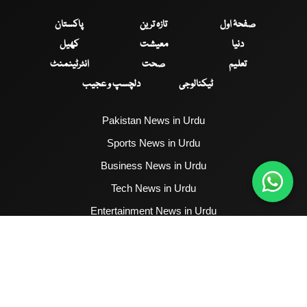
صفحۂ اول
تازہ ترین
پاکستان
دنیا
معیشت
کھیل
تعلیم
صحت
انٹرٹینمنٹ
ٹیکنالوجی
دلچسپ و عجیب
Pakistan News in Urdu
Sports News in Urdu
Business News in Urdu
Tech News in Urdu
Entertainment News in Urdu
Health News in Urdu
Hum News English