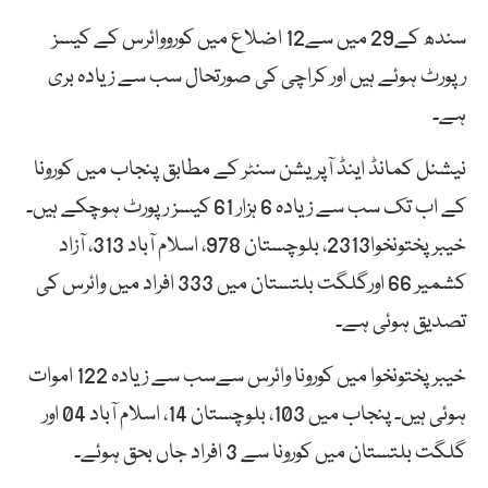
سندھ کے29 میں سے12 اضلاع میں کورووائرس کے کیسز
رپورٹ ہوئے ہیں اور کراچی کی صورتحال سب سے زیادہ بری
ہے۔
نیشنل کمانڈ اینڈ آپریشن سنٹر کے مطابق پنجاب میں کورونا
کے اب تک سب سے زیادہ 6 ہزار 61 کیسز رپورٹ ہوچکے ہیں۔
خیبرپختونخوا2313، بلوچستان 978، اسلام آباد 313، آزاد
کشمیر 66 اورگلگت بلتستان میں 333 افراد میں وائرس کی
تصدیق ہوئی ہے۔
خیبرپختونخوا میں کورونا وائرس سےسب سے زیادہ 122 اموات
ہوئی ہیں۔ پنجاب میں 103، بلوچستان 14، اسلام آباد 04 اور
گلگت بلتستان میں کورونا سے 3 افراد جاں بحق ہوئے۔