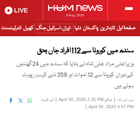
LIVE
8 Aug, 2026
صفحۂ اول
تازہ ترین
پاکستان
دنیا
ایران-اسرائیل جنگ
کھیل
انٹرٹینمنٹ
سندھ میں کورونا سے 112افراد جاں بحق
وزیراعلیٰ مراد علی شاہ نے بتایا کہ سندھ میں 24گھنٹوں
کےدوران کورونا سے 12 اموات اور 358 نئے کیسز رپورٹ
ہوئے ہیں
|
شائع
|
اپ ڈیٹ
April 30, 2020 2:25 PM
ویب ڈیسک
|
April 30, 2020 3:57 PM