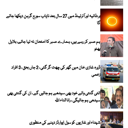
برطانیہ اور آئرلینڈ میں 27 سال بعد نایاب سورج گرہن دیکھا جائے
گا
ہم صبر کر رہے ہیں، ہمارے صبر کا امتحان نہ لیا جائے، بلاول
بھٹو
ڈیرہ غازی خان میں گھر کی چھت گر گئی ، 2 جاں بحق ، 3 افراد
زخمی
الٹی گنتی والے خود بھی سیدھے ہو جائیں گے ، ان کی گنتی بھی
سیدھی ہو جائیگی ، رانا ثناء اللہ
شہداء اور غازیوں کو سول ایوارڈز دینے کی منظوری