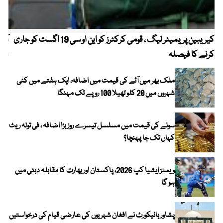
کیریبین پریمیئر لیگ ، قومی کرکٹرز کو این او سی 19 اگست کو جاری
آز
کرنے کا فیصلہ
چھی
ملک بھر میں آٹے کی قیمت میں اضافہ، ایک ہفتے میں کئی
شہروں میں 20 کلو تھیلا 100 روپے تک مہنگا
سونے کی قیمت میں مسلسل تیسرے روز بڑا اضافہ ، فی تولہ ریٹ
کہاں تک جا پہنچا؟
ویمنز ایشیا کپ 2026، پاکستان اور بھارت کا مقابلہ دبئی میں
ہو گا
پشاور ہائیکورٹ نے افغان شہریوں کی عارضی قیام کی درخواستیں