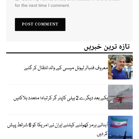
for the next time I comment.
تازہ ترین خبریں
معروف فٹبالر لیونل میسی کے والد انتقال کر گئے
یکے بعد دیگرے 2 ہیلی کاپٹر گر کر تباہ؛ متعدد ہلاکتیں
آبنائے ہرمز کھولنے کیلئے ایران نے امریکا کو 6 شرائط پیش
کر دیں