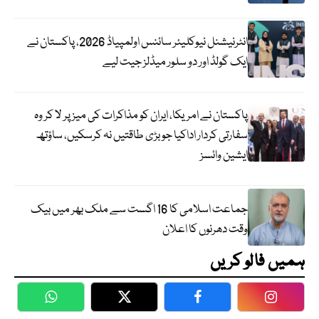
انٹرنیشنل نیوکلیئر سائنس اولمپیاڈ 2026، پاکستان نے
ایک گولڈ اور دو سلور میڈلز جیت لیے
پاکستان نے امریکا، ایران کو مذاکرات کی میز پر لا کر وہ
سفارتی کردار اداکیا جو بڑی طاقتیں نہ کرسکیں، ساؤتھ
ایشین وائسز
جماعت اسلامی کا 16 اگست سے ملک بھر میں بیک
وقت دھرنوں کا اعلان
ہمیں فالو کریں
WhatsApp
Twitter
Facebook
Faceboo