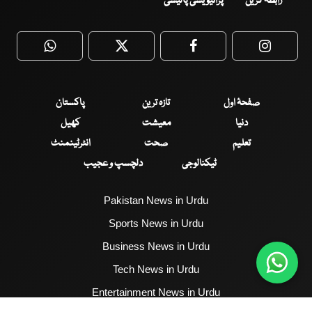
رابطہ کریں
پرائیویسی پالیسی
WhatsApp
Twitter
Facebook
Faceboo
صفحۂ اول
تازہ ترین
پاکستان
دنیا
معیشت
کھیل
تعلیم
صحت
انٹرٹینمنٹ
ٹیکنالوجی
دلچسپ و عجیب
Pakistan News in Urdu
Sports News in Urdu
Business News in Urdu
Tech News in Urdu
Entertainment News in Urdu