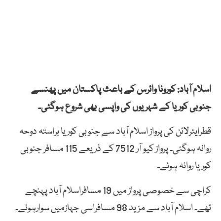
اسلام آباد: کورونا وائرس کے باعث پاکستان میں پھنسے
جنوبی کوریا کے شہریوں کی واپسی بھی شروع ہوگئی۔
قطرایئرلائن کی پرواز اسلام آباد سے جنوبی کوریا براستہ دوحہ
روانہ ہوگئی۔ پرواز کیو آر 7512 کے ذریعے 115 مسافر جنوبی
کوریا روانہ ہوئے۔
کراچی سے خصوصی پرواز میں 19 مسافراسلام آباد پہنچے
تھے۔ اسلام آباد سے مزید 98 مسافراسی جہازمیں سوارہوئے۔