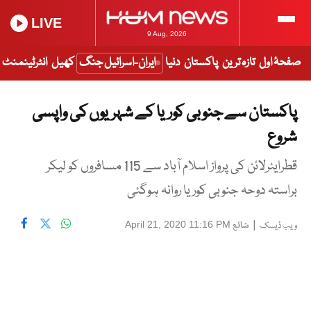
LIVE
9 Aug, 2026
صفحۂ اول
تازہ ترین
پاکستان
دنیا
ایران-اسرائیل جنگ
کھیل
انٹرٹینمنٹ
پاکستان سے جنوبی کوریا کے شہریوں کی واپسی
شروع
قطرایئرلائن کی پرواز اسلام آباد سے 115 مسافروں کو لیکر
براستہ دوحہ جنوبی کوریا روانہ ہوگئی
|
شائع
April 21, 2020 11:16 PM
ویب ڈیسک