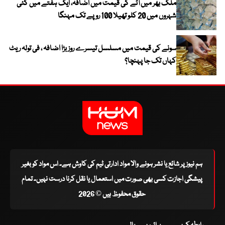
ملک بھر میں آٹے کی قیمت میں اضافہ، ایک ہفتے میں کئی
شہروں میں 20 کلو تھیلا 100 روپے تک مہنگا
سونے کی قیمت میں مسلسل تیسرے روز بڑا اضافہ ، فی تولہ ریٹ
کہاں تک جا پہنچا؟
ہم نیوز پر شائع یا نشر ہونے والا مواد ادارتی ٹیم کی کاوش ہے۔ اس مواد کو بغیر
پیشگی اجازت کسی بھی صورت میں استعمال یا نقل کرنا درست نہیں۔ تمام
حقوق محفوظ ہیں © 2026