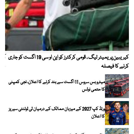
کیریبین پریمیئر لیگ ، قومی کرکٹرز کو این او سی 19 اگست کو جاری
آز
کرنے کا فیصلہ
چھی
میٹرو بس سروس 11 اگست سے بند کرنے کا اعلان، نجی کمپنی
کا حتمی نوٹس
ورلڈ کپ 2027 کے میزبان ممالک کے درمیان ٹی ٹوئنٹی سیریز
کا اعلان