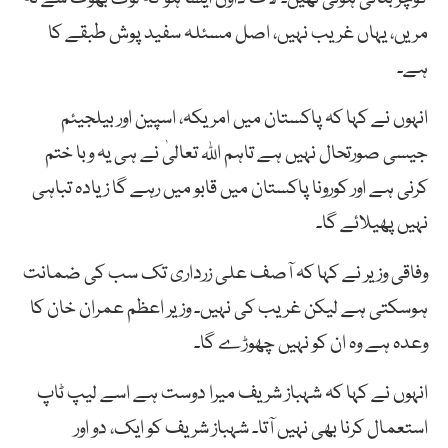
مریں، یہاں غریب نہیں، اصل مسئلہ سفید پوش طبقے کا
ہے۔
انہوں نے کہا کہ پاکستان میں امریکہ، اسپین اور بیلجیئم
جیسی صورتحال نہیں ہے تاہم اللہ تعالیٰ نے ہی یہ وبا ختم
کرنی ہے اور کورونا پاکستان میں قابو میں رہے گا زیادہ تباہی
نہیں پھیلائے گا۔
وفاقی وزیر نے کہا کہ آصف علی زرداری تک سب کی ضمانت
ہوسکتی ہے لیکن غریب کی نہیں۔ وزیر اعظم عمران خان کا
وعدہ ہے وہ ان کو نہیں چھوڑے گا۔
انہوں نے کہا کہ شہباز شریف میرا دوست ہے اسے لیپ ٹاپ
استعمال کرنا بھی نہیں آتا۔ شہباز شریف کو ایک، دو اور