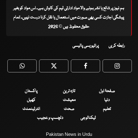
ہم نیوز پر شائع یا نشر ہونے والا مواد ادارتی ٹیم کی کاوش ہے۔ اس مواد کو بغیر
پیشگی اجازت کسی بھی صورت میں استعمال یا نقل کرنا درست نہیں۔ تمام
حقوق محفوظ ہیں © 2026
رابطہ کریں
پرائیویسی پالیسی
WhatsApp
Twitter
Facebook
Faceboo
صفحۂ اول
تازہ ترین
پاکستان
دنیا
معیشت
کھیل
تعلیم
صحت
انٹرٹینمنٹ
ٹیکنالوجی
دلچسپ و عجیب
Pakistan News in Urdu