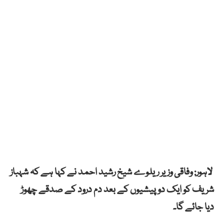
لاہور: وفاقی وزیر ریلوے شیخ رشید احمد نے کہا ہے کہ شہباز
شریف کو ایک دو پیشیوں کے بعد دم درود کے صدقے چھوڑ
دیا جائے گا۔