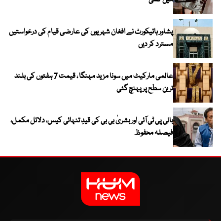
میں کمی
پشاور ہائیکورٹ نے افغان شہریوں کی عارضی قیام کی درخواستیں
مسترد کر دیں
عالمی مارکیٹ میں سونا مزید مہنگا ، قیمت 7 ہفتوں کی بلند
ترین سطح پر پہنچ گئی
بانی پی ٹی آئی اور بشریٰ بی بی کی قیدِ تنہائی کیس، دلائل مکمل،
فیصلہ محفوظ