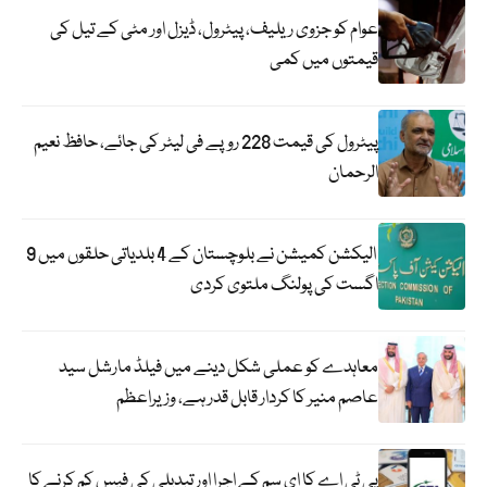
عوام کو جزوی ریلیف، پیٹرول، ڈیزل اور مٹی کے تیل کی
قیمتوں میں کمی
پیٹرول کی قیمت 228 روپے فی لیٹر کی جائے، حافظ نعیم
الرحمان
الیکشن کمیشن نے بلوچستان کے 4 بلدیاتی حلقوں میں 9
اگست کی پولنگ ملتوی کردی
معاہدے کو عملی شکل دینے میں فیلڈ مارشل سید
عاصم منیر کا کردار قابل قدر ہے، وزیراعظم
پی ٹی اے کا ای سم کے اجرا اور تبدیلی کی فیس کم کرنے کا