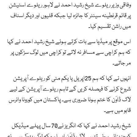
وفاقی وزیر ریلوے شیخ رشید احمد نے لاہور ریلوے اسٹیشن
پر قائم قرنطینہ سینٹر کا جائزہ لیا جبکہ قلیوں اور دیگر اسٹاف
میں راشن تقسیم کیا۔
اس موقع پر میڈیا سے بات کرتے ہوئے شیخ رشید احمد نے کہا
کہ ہم کراچی سے مسافر نہ لاتے تو کراچی میں لوگ سڑکوں پر
مر جاتے۔
انہوں نے کہا کہ ہم 25اپریل یا یکم مئی کو ریلوے آپریشن
شروع کرنے کا فیصلہ کریں گے تاہم ریلوے آپریشن کے لیے
لاک ڈاوَن کا ختم ہونا ضروری ہے۔ پاکستان میں کورونا وائرس
قابو میں ہے۔
شیخ رشید احمد نے کہا کہ انگریز نے70 سال پہلے میڈیکل
کوچز بنائی ہوئی تھیں۔ لاک ڈاوَن ایسا ہو کہ لوگ بھوک سے نہ