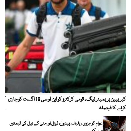
کیریبین پریمیئر لیگ ، قومی کرکٹرز کو این او سی 19 اگست کو جاری
آز
کرنے کا فیصلہ
چھی
عوام کو جزوی ریلیف، پیٹرول، ڈیزل اور مٹی کے تیل کی قیمتوں