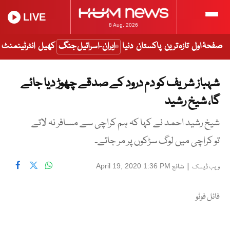
LIVE
8 Aug, 2026
صفحۂ اول
تازہ ترین
پاکستان
دنیا
ایران-اسرائیل جنگ
کھیل
انٹرٹینمنٹ
شہباز شریف کو دم درود کے صدقے چھوڑ دیا جائے
گا، شیخ رشید
شیخ رشید احمد نے کہا کہ ہم کراچی سے مسافر نہ لاتے
تو کراچی میں لوگ سڑکوں پر مر جاتے۔
|
شائع
April 19, 2020 1:36 PM
ویب ڈیسک
فائل فوٹو