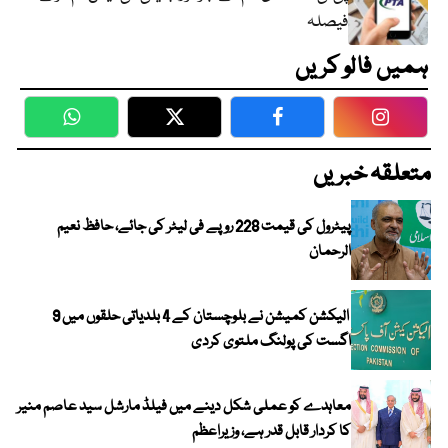
فیصلہ
ہمیں فالو کریں
WhatsApp
Twitter
Facebook
Faceboo
متعلقہ خبریں
پیٹرول کی قیمت 228 روپے فی لیٹر کی جائے، حافظ نعیم
الرحمان
الیکشن کمیشن نے بلوچستان کے 4 بلدیاتی حلقوں میں 9
اگست کی پولنگ ملتوی کردی
معاہدے کو عملی شکل دینے میں فیلڈ مارشل سید عاصم منیر
کا کردار قابل قدر ہے، وزیراعظم