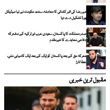
میر رضا کی قبر کشائی کا معاملہ، سندھ حکومت نے نیا میڈیکل
بورڈ تشکیل دے دیا
صدر مملکت کا پاکستان، سعودی عرب اور ترکیہ کے مشترکہ
دفاعی معاہدے کا خیرمقدم
معرکہ حق کے بعد پاکستان کو ایک کے بعد ایک کامیابی ملی،
عطا تارڑ
مقبول ترین خبریں