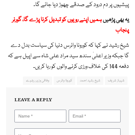
پیشیوں پر دم درود کے صدقے چھوڑ دیا جائے گا۔
یہ بھی پڑھیں
ہمیں اپنے رویوں کو تبدیل کرنا پڑے گا، گورنر
پنجاب
شیخ رشید نے کہا کہ کورونا وائرس دنیا کی سیاست بدل دے
گا جبکہ وزیر اعلیٰ سندھ سید مراد علی شاہ سے اپیل ہے کہ
دفعہ 144 کی خلاف ورزی کرنے والوں کو رہا کریں۔
شہباز شریف
شیخ رشید احمد
کورونا وائرس
وفاقی وزیر ریلوے
LEAVE A REPLY