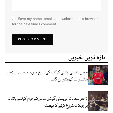
Save my name, email, and website in this browser
for the next time I comment.
تازہ ترین خبریں
جوس بٹلر ٹی ٹوئنٹی کرکٹ کی تاریخ میں سب سے زیادہ رنز
بنانے والے کھلاڑی بن گئے
لاانفورسمنٹ انویسٹی گیشن سنٹر کے قیام کیلئے پائلٹ
پراجیکٹ شروع کرنے کا فیصلہ