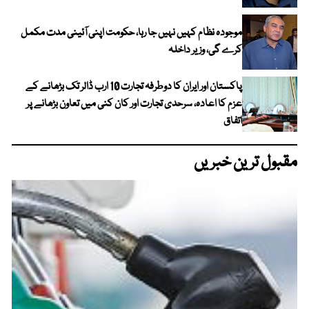
موجودہ نظام کہیں نہیں جا رہا، حکومت اپنی آئینی مدت مکمل
کرے گی، وزیر داخلہ
پاکستان اور ایران کا دوطرفہ تجارت 10 ارب ڈالر تک بڑھانے کے
عزم کا اعادہ، سرحدی تجارت اور کان کنی میں تعاون بڑھانے پر
اتفاق
مقبول ترین خبریں