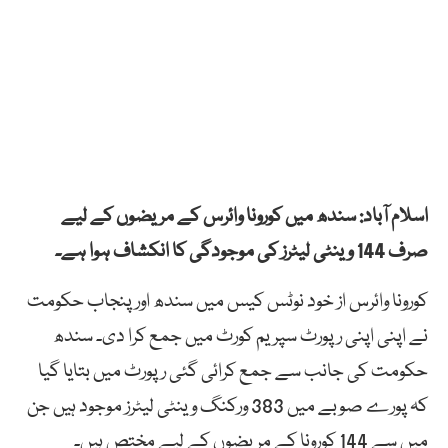
اسلام آباد: سندھ میں کورونا وائرس کے مریضوں کے لیے
صرف 144 وینٹی لیٹرز کی موجودگی کا انکشاف ہوا ہے۔
کورونا وائرس از خود نوٹس کیس میں سندھ اور پنجاب حکومت
نے اپنی اپنی رپورٹ سپریم کورٹ میں جمع کرا دی۔ سندھ
حکومت کی جانب سے جمع کرائی گئی رپورٹ میں بتایا گیا
کہ پورے صوبے میں 383 ورکنگ وینٹی لیٹرز موجود ہیں جن
میں سے 144 کورونا کے مریضوں کے لیے مختص ہیں۔