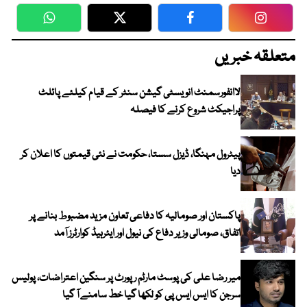
WhatsApp
Twitter
Facebook
Faceboo
متعلقہ خبریں
لاانفورسمنٹ انویسٹی گیشن سنٹر کے قیام کیلئے پائلٹ
پراجیکٹ شروع کرنے کا فیصلہ
پیٹرول مہنگا، ڈیزل سستا، حکومت نے نئی قیمتوں کا اعلان کر
دیا
پاکستان اور صومالیہ کا دفاعی تعاون مزید مضبوط بنانے پر
اتفاق، صومالی وزیر دفاع کی نیول اور ایئرہیڈ کوارٹرز آمد
میر رضا علی کی پوسٹ مارٹم رپورٹ پر سنگین اعتراضات، پولیس
سرجن کا ایس ایس پی کو لکھا گیا خط سامنے آ گیا