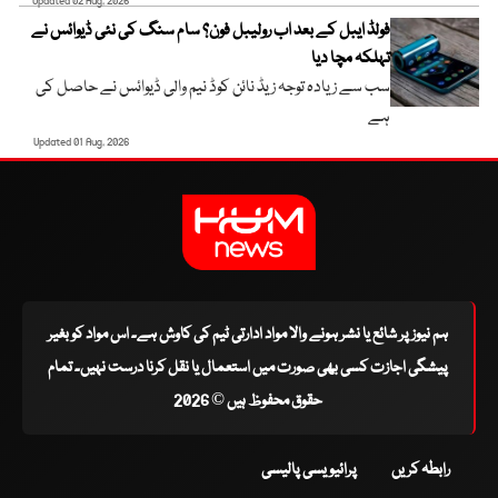
Updated 02 Aug, 2026
فولڈ ایبل کے بعد اب رولیبل فون؟ سام سنگ کی نئی ڈیوائس نے
تہلکہ مچا دیا
سب سے زیادہ توجہ زیڈ نائن کوڈ نیم والی ڈیوائس نے حاصل کی
ہے
Updated 01 Aug, 2026
ہم نیوز پر شائع یا نشر ہونے والا مواد ادارتی ٹیم کی کاوش ہے۔ اس مواد کو بغیر
پیشگی اجازت کسی بھی صورت میں استعمال یا نقل کرنا درست نہیں۔ تمام
حقوق محفوظ ہیں © 2026
رابطہ کریں
پرائیویسی پالیسی