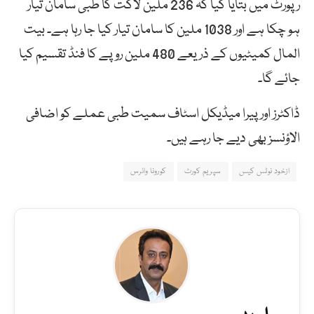
رپورٹ میں بتایا گیا کہ 236 ملین لاگت کا طبی سامان تیار
ہو چکا ہے اور 1038 ملین کا سامان تیار کیا جا رہا ہے۔ بیت
المال کمیٹیوں کے ذریعے 480 ملین روپے کا فنڈ تقسیم کیا
جائے گا۔
ڈاکٹرز اور پیرا میڈیکل اسٹاف سمیت طبی عملے کو اضافی
الاؤنسز بھی دیے جا رہے ہیں۔
ازخود نوٹس کیس
سپریم کورٹ
کورونا وائرس