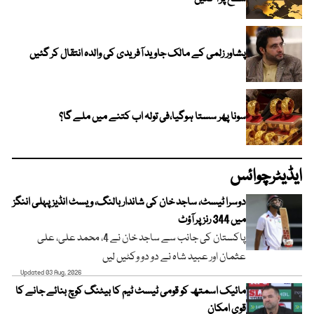
پشاور زلمی کے مالک جاوید آفریدی کی والدہ انتقال کر گئیں
سونا پھر سستا ہوگیا،فی تولہ اب کتنے میں ملے گا؟
ایڈیٹرچوائس
دوسرا ٹیسٹ، ساجد خان کی شاندار بالنگ، ویسٹ انڈیز پہلی اننگز
میں 344 رنز پر آؤٹ
پاکستان کی جانب سے ساجد خان نے 4، محمد علی، علی
عثمان اور عبید شاہ نے دو دو وکٹیں لیں
Updated 03 Aug, 2026
مائیک اسمتھ کو قومی ٹیسٹ ٹیم کا بیٹنگ کوچ بنائے جانے کا
قوی امکان