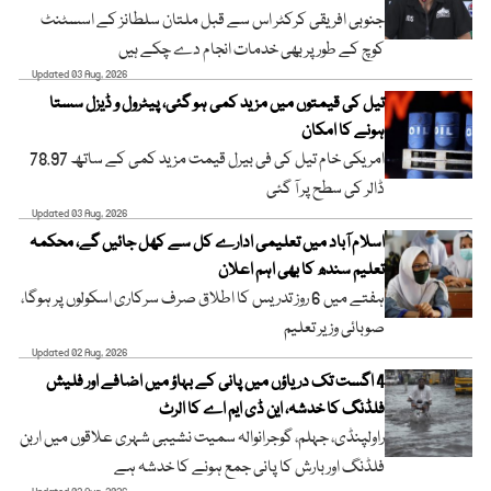
جنوبی افریقی کرکٹر اس سے قبل ملتان سلطانز کے اسسٹنٹ
کوچ کے طور پر بھی خدمات انجام دے چکے ہیں
Updated 03 Aug, 2026
تیل کی قیمتوں میں مزید کمی ہو گئی، پیٹرول و ڈیزل سستا
ہونے کا امکان
امریکی خام تیل کی فی بیرل قیمت مزید کمی کے ساتھ 78.97
ڈالر کی سطح پر آ گئی
Updated 03 Aug, 2026
اسلام آباد میں تعلیمی ادارے کل سے کھل جائیں گے، محکمہ
تعلیم سندھ کا بھی اہم اعلان
ہفتے میں 6 روز تدریس کا اطلاق صرف سرکاری اسکولوں پر ہوگا،
صوبائی وزیر تعلیم
Updated 02 Aug, 2026
4 اگست تک دریاؤں میں پانی کے بہاؤ میں اضافے اور فلیش
فلڈنگ کا خدشہ، این ڈی ایم اے کا الرٹ
راولپنڈی، جہلم، گوجرانوالہ سمیت نشیبی شہری علاقوں میں اربن
فلڈنگ اور بارش کا پانی جمع ہونے کا خدشہ ہے