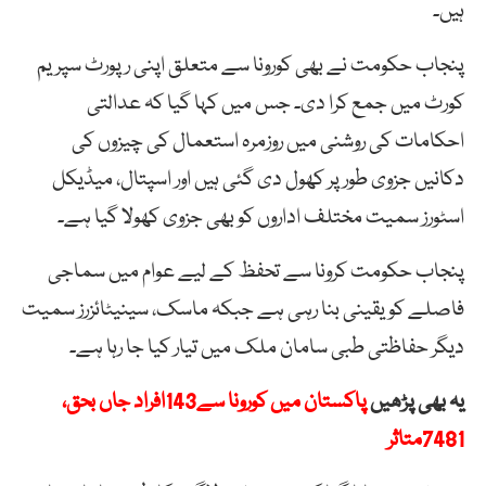
ہیں۔
پنجاب حکومت نے بھی کورونا سے متعلق اپنی رپورٹ سپریم
کورٹ میں جمع کرا دی۔ جس میں کہا گیا کہ عدالتی
احکامات کی روشنی میں روزمرہ استعمال کی چیزوں کی
دکانیں جزوی طور پر کھول دی گئی ہیں اور اسپتال، میڈیکل
اسٹورز سمیت مختلف اداروں کو بھی جزوی کھولا گیا ہے۔
پنجاب حکومت کرونا سے تحفظ کے لیے عوام میں سماجی
فاصلے کو یقینی بنا رہی ہے جبکہ ماسک، سینیٹائزرز سمیت
دیگر حفاظتی طبی سامان ملک میں تیار کیا جا رہا ہے۔
یہ بھی پڑھیں
پاکستان میں کورونا سے143افراد جاں بحق،
7481متاثر