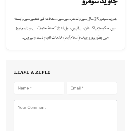
جاوید سومرو
جاوید سومرو 25 سال سے زائد عرصے سے صحافت کے شعبے سے وابستہ
ہیں، حکومتِ پاکستان نے انہیں سول اعزاز "تمغۂ امتیاز" سے نوازا،ہم نیوز
میں بطور بیورو چیف (اسلام آباد) خدمات انجام دے رہے ہیں۔
LEAVE A REPLY