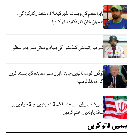
بابر اعظم کی ویسٹ انڈیز کیخلاف شاندار کارکردگی ،
عمران خان کا ریکارڈ برابر کر دیا
ٹیم میں تبدیلی کنڈیشن کی بنیاد پر ہوتی ہے، بابر اعظم
لوگوں کو مارنا نہیں چاہتا ، ایران سے معاہدہ کرنا پسند کروں
گا ، ڈونلڈ ٹرمپ
امریکا نے ایران سے منسلک 3 کمپنیوں اور 2 طیاروں پر
عائد پابندیاں ختم کر دیں
ہمیں فالو کریں