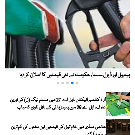
پیٹرول اور ڈیزل سستا، حکومت نے نئی قیمتوں کا اعلان کر دیا
آزاد کشمیر الیکشن ، ایل اے 27 میں مسلم لیگ (ن) کی نورین
عارف ، ایل اے 28 میں پیپلز پارٹی کے بازل نقوی کامیاب
عالمی منڈی میں خام تیل کی قیمتیں تین ہفتوں کی کم ترین
سطح پر آ گئیں