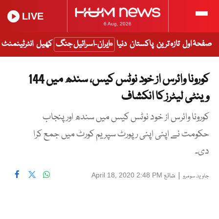
LIVE
6 Aug, 2026
صفحۂ اول
تازہ ترین
پاکستان
دنیا
ایران-اسرائیل جنگ
کھیل
انٹرٹینمنٹ
کورونا وائرس از خود نوٹس کیس، سندھ میں 144
وینٹی لیٹرز کا انکشاف
کورونا وائرس از خود نوٹس کیس میں سندھ اور پنجاب
حکومت نے اپنی اپنی رپورٹ سپریم کورٹ میں جمع کرا
دی۔
|
شائع
April 18, 2020 2:48 PM
جاوید سومرو