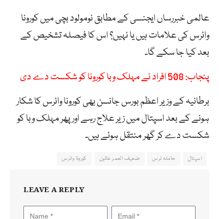
عالمی خبررساں ایجنسی کے مطابق نومولود بچی میں کورونا
وائرس کی علامات ہیں یا نہیں؟ اس کا فیصلہ تشخیص کے
بعد کیا جا سکے گا۔
پنجاب: 508 افراد نے مہلک وبا کورونا کو شکست دے دی
برطانیہ کے وزیر اعظم بورس جانسن بھی کورونا وائرس کا شکار
ہونے کے بعد اسپتال میں زیر علاج رہے اور پھر مہلک وبا کو
شکست دے کر گھر منتقل ہوئے ہیں۔
اسپتال
حاملہ نرس
ضعیف العمر خاتون
کورونا وائرس
LEAVE A REPLY