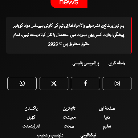
ہم نیوز پر شائع یا نشر ہونے والا مواد ادارتی ٹیم کی کاوش ہے۔ اس مواد کو بغیر
پیشگی اجازت کسی بھی صورت میں استعمال یا نقل کرنا درست نہیں۔ تمام
حقوق محفوظ ہیں © 2026
رابطہ کریں
پرائیویسی پالیسی
WhatsApp
Twitter
Facebook
Faceboo
صفحۂ اول
تازہ ترین
پاکستان
دنیا
معیشت
کھیل
تعلیم
صحت
انٹرٹینمنٹ
ٹیکنالوجی
دلچسپ و عجیب