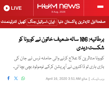
LIVE
8 Aug, 2026
صفحۂ اول
تازہ ترین
پاکستان
دنیا
ایران-اسرائیل جنگ
کھیل
انٹرٹینمنٹ
برطانیہ: 106 سالہ ضعیف خاتون نے کورونا کو
شکست دیدی
کورونا متاثرین کا علاج کرنے والی حاملہ نرس نے جان کی
بازی ہاری تو ڈاکٹروں نے آپریشن کرکے نومولود بچی بچا لی۔
|
شائع
April 16, 2020 3:51 AM
ویب ڈیسک