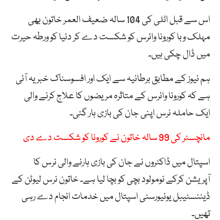
اس سے قبل اٹلی کی 104 سالہ ضعیف العمر خاتون بھی
مہلک وبا کورونا وائرس کو شکست دے کر دنیا کو ورطہ حیرت
میں ڈال چکی ہیں۔
ہم نیوز کے مطابق برطانیہ سے ایک اور افسوسناک خبر یہ آئی
ہے کہ کورونا وائرس کے متاثرہ مریضوں کا علاج کرنے والی
ایک حاملہ نرس اپنی جان کی بازی ہار گئی۔
مانچسٹر کی 99 سالہ خاتون نے کورونا کو شکست دے دی
اسپتال میں ڈاکٹروں نے جان کی بازی ہارنے والی نرس کا
آپریشن کرکے نومولود بچی کو بچا لیا ہے۔ خاتون نرس لیوٹن کے
ڈیننسٹیبل یونیورسٹی اسپتال میں خدمات انجام دے رہی
تھیں۔