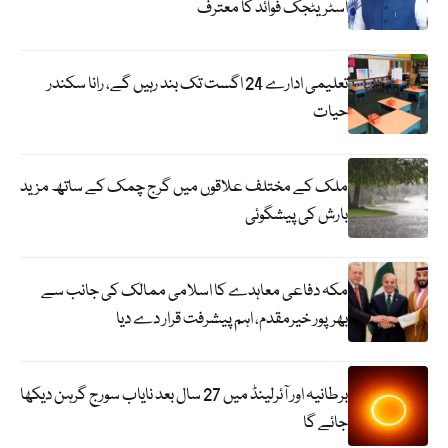
اسٹریٹجک فوائد کا معترف
تعلیمی ادارے 24 اگست تک بند رہیں گے، رانا سکندر
حیات
ملک کے مختلف علاقوں میں گرج چمک کے ساتھ مزید
بارش کی پیشگوئی
مکہ دفاعی معاہدے کا اسلامی ممالک کی جانب سے
بھرپور خیرمقدم، اہم پیشرفت قرار دے دیا
برطانیہ اور آئرلینڈ میں 27 سال بعد نایاب سورج گرہن دیکھا
جائے گا