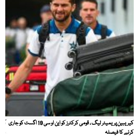
کیریبین پریمیئر لیگ ، قومی کرکٹرز کو این او سی 19 اگست کو جاری
آز
کرنے کا فیصلہ
چھی