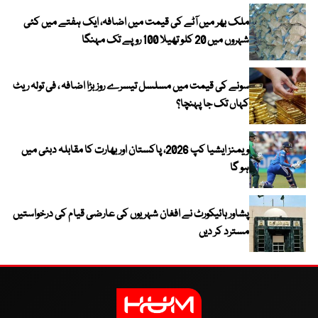
ملک بھر میں آٹے کی قیمت میں اضافہ، ایک ہفتے میں کئی
شہروں میں 20 کلو تھیلا 100 روپے تک مہنگا
سونے کی قیمت میں مسلسل تیسرے روز بڑا اضافہ ، فی تولہ ریٹ
کہاں تک جا پہنچا؟
ویمنز ایشیا کپ 2026، پاکستان اور بھارت کا مقابلہ دبئی میں
ہو گا
پشاور ہائیکورٹ نے افغان شہریوں کی عارضی قیام کی درخواستیں
مسترد کر دیں