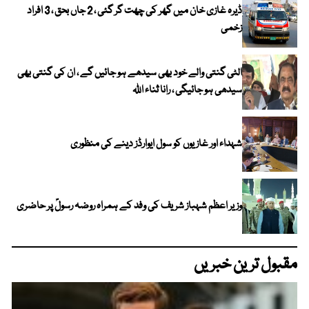
ڈیرہ غازی خان میں گھر کی چھت گر گئی ، 2 جاں بحق ، 3 افراد
زخمی
الٹی گنتی والے خود بھی سیدھے ہو جائیں گے ، ان کی گنتی بھی
سیدھی ہو جائیگی ، رانا ثناء اللہ
شہداء اور غازیوں کو سول ایوارڈز دینے کی منظوری
وزیر اعظم شہباز شریف کی وفد کے ہمراہ روضہ رسولؐ پر حاضری
مقبول ترین خبریں