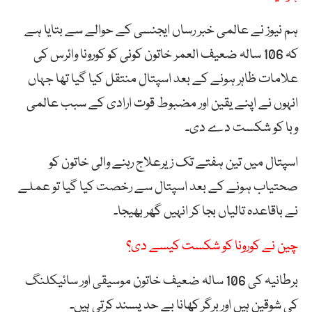
ہم نیوز نے عالمی خبر رساں ایجنسی کے حوالے سے بتایا ہے
کہ 106 سالہ ضعیف العمر خاتون کونی کو کورونا وائرس کی
علامات ظاہر ہونے کے بعد اسپتال منتقل کیا گیا تھا جہاں
انہوں نے اپنے یقین اور مضبوط قوت ارادی کے سبب عالمی
وبا کو شکست دے دی۔
اسپتال میں تین ہفتے تک زیرعلاج رہنے والی خاتون کو
صحتیاب ہونے کے بعد اسپتال سے رخصت کیا گیا تو عملے
نے باقاعدہ تالیاں بجا کر انہیں گھر بھیجا۔
چین نے کورونا کو شکست کیسے دی؟
برطانیہ کی 106 سالہ ضعیف خاتون موسیقی اور سائیکلنگ
کی شوقین ہیں اور برگر کھانا بے حد پسند کرتی ہیں۔