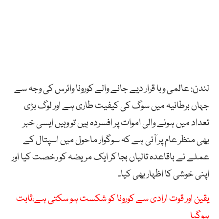
لندن: عالمی وبا قرار دیے جانے والے کورونا وائرس کی وجہ سے
جہاں برطانیہ میں سوگ کی کیفیت طاری ہے اور لوگ بڑی
تعداد میں ہونے والی اموات پر افسردہ ہیں تو وہیں ایسی خبر
بھی منظر عام پر آئی ہے کہ سوگوار ماحول میں اسپتال کے
عملے نے باقاعدہ تالیاں بجا کر ایک مریضہ کو رخصت کیا اور
اپنی خوشی کا اظہار بھی کیا۔
یقین اور قوت ارادی سے کورونا کو شکست ہو سکتی ہے،ثابت
ہوگیا