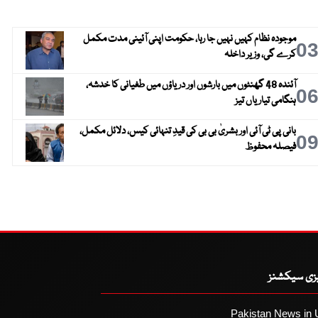
موجودہ نظام کہیں نہیں جا رہا، حکومت اپنی آئینی مدت مکمل
0
کرے گی، وزیر داخلہ
آئندہ 48 گھنٹوں میں بارشوں اور دریاؤں میں طغیانی کا خدشہ،
0
ہنگامی تیاریاں تیز
بانی پی ٹی آئی اور بشریٰ بی بی کی قیدِ تنہائی کیس، دلائل مکمل،
0
فیصلہ محفوظ
یزی سیکشنز
Pakistan News in 