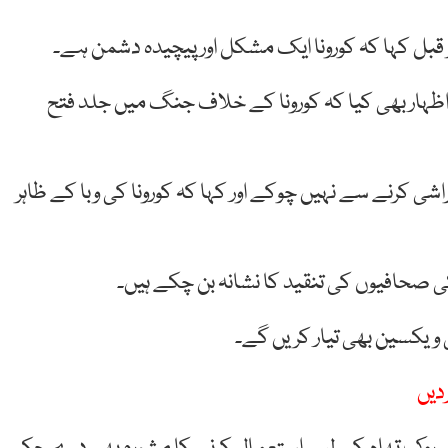
قبل کہا کہ کورونا ایک مشکل اور پیچیدہ دشمن ہے۔
ا اظہار بھی کیا کہ کورونا کے خلاف جنگ میں جلد فتح
شی کرنے سے نہیں چوکے اور کہا کہ کورونا کی وبا کے ظاہر
کی صحافیوں کی تنقید کا نشانہ بن چکے ہیں۔
 ویکسین بھی تیار کریں گے۔
ردیں