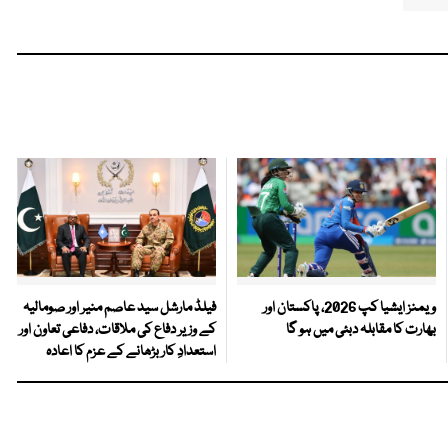
ویمنز ایشیا کپ 2026، پاکستان اور
فیلڈ مارشل سید عاصم منیر اور صومالیہ
بھارت کا مقابلہ دبئی میں ہو گا
کے وزیر دفاع کی ملاقات، دفاعی تعاون اور
استعدادِ کار بڑھانے کے عزم کا اعادہ