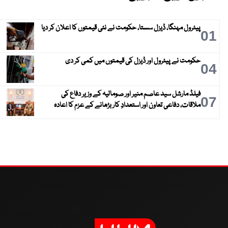
پیٹرول مہنگا، ڈیزل سستا، حکومت نے نئی قیمتوں کا اعلان کر دیا
01
حکومت نے پیٹرول اور ڈیزل کی قیمتوں میں کمی کر دی
04
فیلڈ مارشل سید عاصم منیر اور صومالیہ کے وزیر دفاع کی
07
ملاقات، دفاعی تعاون اور استعدادِ کار بڑھانے کے عزم کا اعادہ