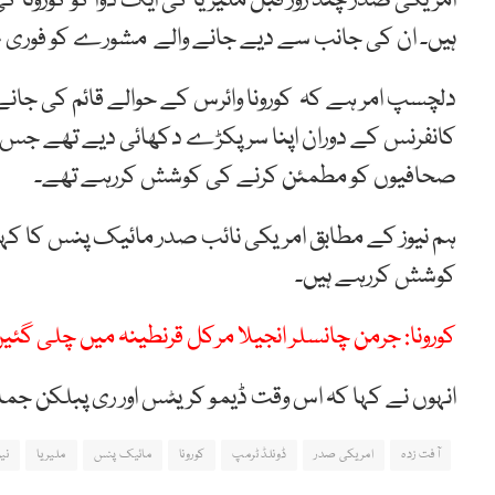
امریکی صدر چند روز قبل ملیریا کی ایک دوا کو کورونا
ہیں۔ ان کی جانب سے دیے جانے والے مشورے کو فوری طور پ
دلچسپ امر ہے کہ کورونا وائرس کے حوالے قائم کی جان
کانفرنس کے دوران اپنا سر پکڑے دکھائی دیے تھے جس 
صحافیوں کو مطمئن کرنے کی کوشش کررہے تھے۔
ہم نیوز کے مطابق امریکی نائب صدر مائیک پنس کا کہ
کوشش کررہے ہیں۔
کورونا: جرمن چانسلر انجیلا مرکل قرنطینہ میں چلی گئی
انہوں نے کہا کہ اس وقت ڈیمو کریٹس اور ری پبلکن جماع
آفت زدہ
امریکی صدر
ڈونلڈ ٹرمپ
کورونا
مائیک پنس
ملیریا
نی