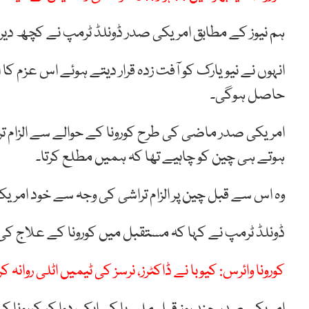
ہم نیوز کے مطابق امریکی صدر ڈونلڈ ٹرمپ نے کچھ دیر 
انہوں نے نیویارک کو آفت زدہ قرار دیتے ہوئے اس عزم ک
حاصل ہوگی۔
امریکی صدر ماضی کی طرح کورونا کے حوالے سے الزام ترا
ہوتے ہی چین کو چاہیے تھا کہ ہمیں مطلع کرتا۔
وہ اس سے قبل چین پر الزام تراشی کی وجہ سے خود امری
ڈونلڈ ٹرمپ نے کہا کہ مستقبل میں کورونا کے علاج کی
کورونا وائرس: کیوبا نے ڈاکٹرز، نرسز کی ٹیمیں اٹلی روانہ ک