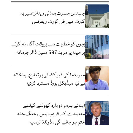
جسٹس مسرت ہلالی ریٹائر؛سپریم
کورٹ میں فل کورٹ ریفرنس
بچوں کو خطرات سے بروقت آگاہ نہ کرنے
پر میٹا پر مزید 567 ملین ڈالر جرمانہ
میر رضا کی قبر کشائی پر تنازع،اہلخانہ
نے نیا میڈیکل بورڈ مسترد کردیا
آبنائے ہرمز دوبارہ کھولنے کیلئے
معاہدے کے قریب ہیں ، جنگ جلد
ختم ہو جائے گی ، ڈونلڈ ٹرمپ