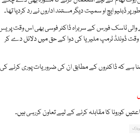
 کی روک تھام کے لیے استعمال کرنے کا مشورہ بھی دے چکے
ر ڈبلیو ایچ او سمیت دیگر مستند اداروں نے رد کردیا تھا۔
ے والی ٹاسک فورس کے سربراہ ڈاکٹر فوسی بھی اس وقت پریس
وقت ڈونلڈ ٹرمپ ملیریا کی دوا کے حق میں دلائل دے کر
نا ہے کہ ڈاکٹروں کے مطابق ان کی ضروریات پوری کرنے کی
ں
تیں کورونا کا مقابلہ کرنے کے لیے تعاون کررہی ہیں۔
ویارک