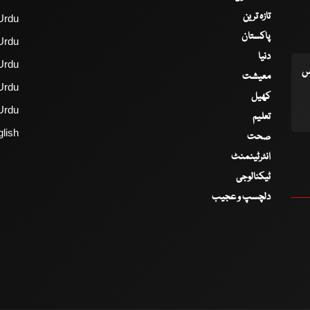
تازہ ترین
Urdu
پاکستان
Urdu
دنیا
Urdu
اس
معیشت
Urdu
کھیل
Urdu
تعلیم
lish
صحت
انٹرٹینمنٹ
ٹیکنالوجی
دلچسپ و عجیب