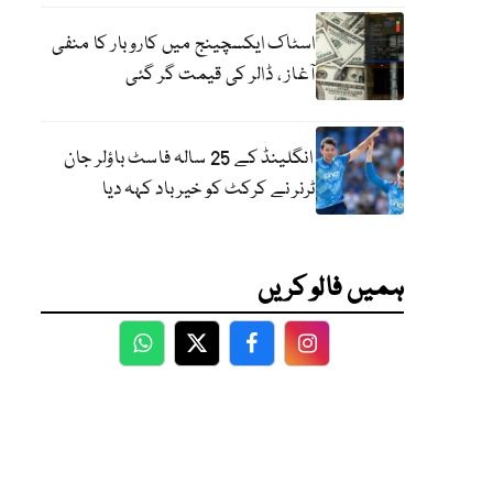
اسٹاک ایکسچینج میں کاروبار کا منفی
آغاز ، ڈالر کی قیمت گر گئی
انگلینڈ کے 25 سالہ فاسٹ باؤلر جان
ٹرنر نے کرکٹ کو خیر باد کہہ دیا
ہمیں فالو کریں
WhatsApp
Twitter
Facebook
Facebook