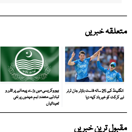
متعلقہ خبریں
بیوروکریسی میں بڑے پیمانے پر تقرر و
انگلینڈ کے 25 سالہ فاسٹ باؤلر جان ٹرنر
تبادلے، متعدد اہم عہدوں پر نئی
نے کرکٹ کو خیر باد کہہ دیا
تعیناتیاں
مقبول ترین خبریں