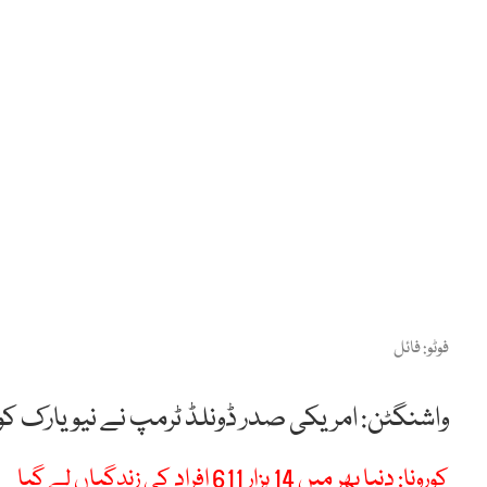
فوٹو: فائل
واشنگٹن: امریکی صدر ڈونلڈ ٹرمپ نے نیویارک کو ا
کورونا: دنیا بھر میں 14 ہزار 611 افراد کی زندگیاں لے گیا