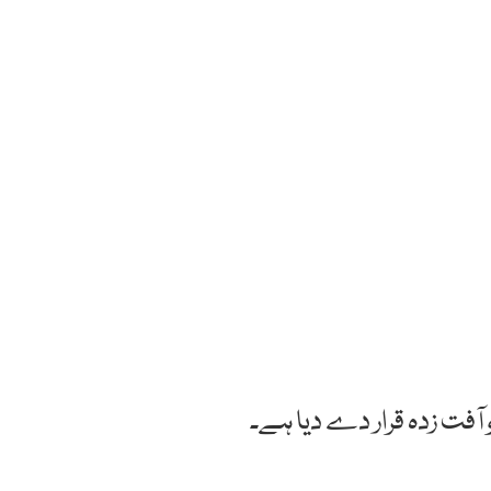
ٓفت زدہ قرار دے دیا ہے۔