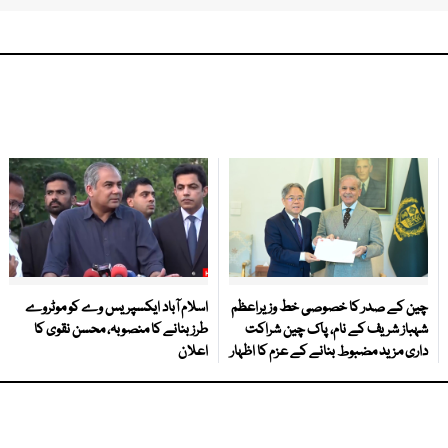
چین کے صدر کا خصوصی خط وزیراعظم
اسلام آباد ایکسپریس وے کو موٹروے
شہباز شریف کے نام، پاک چین شراکت
طرز بنانے کا منصوبہ، محسن نقوی کا
داری مزید مضبوط بنانے کے عزم کا اظہار
اعلان