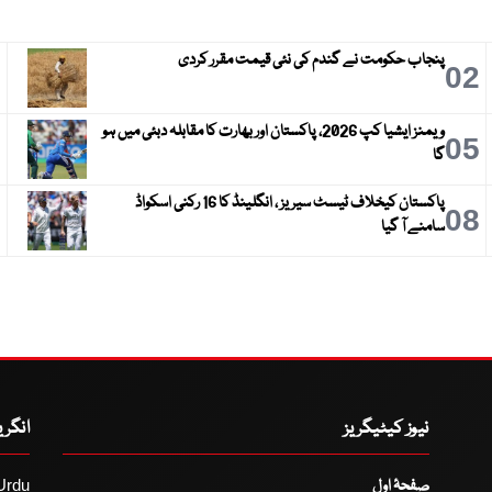
پنجاب حکومت نے گندم کی نئی قیمت مقرر کردی
3
02
ویمنز ایشیا کپ 2026، پاکستان اور بھارت کا مقابلہ دبئی میں ہو
6
05
گا
پاکستان کیخلاف ٹیسٹ سیریز ، انگلینڈ کا 16 رکنی اسکواڈ
9
08
سامنے آ گیا
نیوز کیٹیگریز
انگر
صفحۂ اول
Urdu