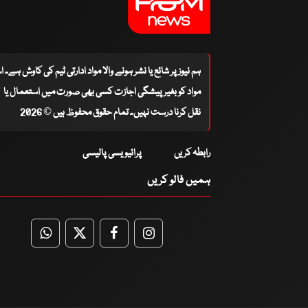
ہم نیوز پر شائع یا نشر ہونے والا مواد ادارتی ٹیم کی کاوش ہے۔ 
مواد کو بغیر پیشگی اجازت کسی بھی صورت میں استعمال یا
نقل کرنا درست نہیں۔ تمام حقوق محفوظ ہیں © 2026
رابطہ کریں
پرائیویسی پالیسی
ہمیں فالو کریں
WhatsApp
Twitter
Facebook
Facebook