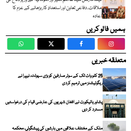
ملاقات، دفاعی تعاون اور استعدادِ کار بڑھانے کے عزم کا
اعادہ
ہمیں فالو کریں
WhatsApp
Twitter
Facebook
Faceboo
متعلقہ خبریں
25 کلو واٹ تک کے سولر صارفین کو بڑی سہولت، نیپرا نے
ریگولیشنز میں ترمیم کردی
پشاور ہائیکورٹ نے افغان شہریوں کی عارضی قیام کی درخواستیں
مسترد کر دیں
ملک کے مختلف علاقوں میں بارشوں کی پیشگوئی، محکمہ