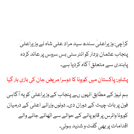
کراچی: وزیراعلیٰ سندھ سید مراد علی شاہ نے وزیراعلیٰ
پنجاب عثمان بزدار کو انٹر سٹی بس سروس پر عائد کردہ
پابندی سے متعلق آگاہ کردیا ہے۔
پشاور: پاکستان میں کورونا کا دوسرا مریض جان کی بازی ہار گیا
ہم نیوز کے مطابق انہوں ںے پنجاب کے وزیراعلیٰ کو یہ آگاہی
فون پر بات چیت کے دوران دی۔ دونوں وزرائے اعلیٰ کے درمیان
کورونا وائرس پر قابو پانے کے حوالے سے اٹھائے جانے والے
اقدامات پر بھی گفت و شنید ہوئی۔