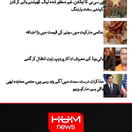
پی سی بی کا ایکشن، غیر منظور شدہ لیگ کھیلنے والے کرکٹرز
کیلئے سخت وارننگ
عالمی مارکیٹ میں سونے کی قیمت میں بڑا اضافہ
بالی ووڈ کے معروف اداکار پردیپ راوت انتقال کر گئے
مذاکرات درست سمت میں آگے بڑھ رہے ہیں، حتمی معاہدہ ابھی
باقی ہے، مارکو روبیو