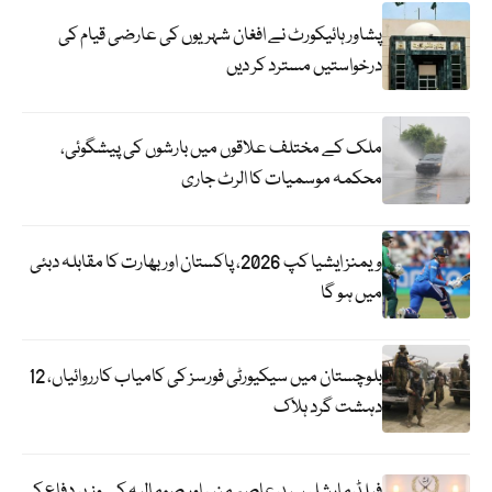
پشاور ہائیکورٹ نے افغان شہریوں کی عارضی قیام کی
درخواستیں مسترد کر دیں
ملک کے مختلف علاقوں میں بارشوں کی پیشگوئی،
محکمہ موسمیات کا الرٹ جاری
ویمنز ایشیا کپ 2026، پاکستان اور بھارت کا مقابلہ دبئی
میں ہو گا
بلوچستان میں سیکیورٹی فورسز کی کامیاب کارروائیاں، 12
دہشت گرد ہلاک
فیلڈ مارشل سید عاصم منیر اور صومالیہ کے وزیر دفاع کی