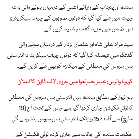
سندھ اور پنجاب کے وزرائے اعلیٰ کے درمیان ہونے والی بات
چیت میں طے کیا گیا کہ دونوں صوبوں کے چیف سیکریٹریز
اس ضمن میں مزید گفت و شنید کریں گے۔
سید مراد علی شاہ اور عثمان بزدار کے درمیان ہونے والی
گفتگو میں فیصلہ کیا گیا کہ دونوں چیف سیکریٹریز انٹر سٹی
بس سروس کی معطلی کے میکنزم کو بھی طے کریں گے۔
کورونا وائرس: خیبر پختونخوا میں جزوی لاک ڈاؤن کا اعلان
ہم نیوز کے مطابق سندھ میں انٹرسٹی بس سروس کی معطلی
کانوٹی فکیشن جاری کردیا گیا ہے جس کے تحت آج (19
مارچ) سے آئندہ 15 روز تک انٹر سٹی بس سروس بند رہے گی۔
حکومت سندھ کی جانب سے جاری کردہ نوٹی فکیشن کے