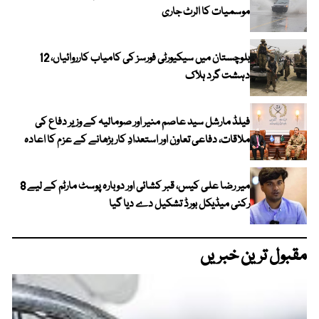
موسمیات کا الرٹ جاری
بلوچستان میں سیکیورٹی فورسز کی کامیاب کارروائیاں، 12
دہشت گرد ہلاک
فیلڈ مارشل سید عاصم منیر اور صومالیہ کے وزیر دفاع کی
ملاقات، دفاعی تعاون اور استعدادِ کار بڑھانے کے عزم کا اعادہ
میر رضا علی کیس، قبر کشائی اور دوبارہ پوسٹ مارٹم کے لیے 8
رکنی میڈیکل بورڈ تشکیل دے دیا گیا
مقبول ترین خبریں