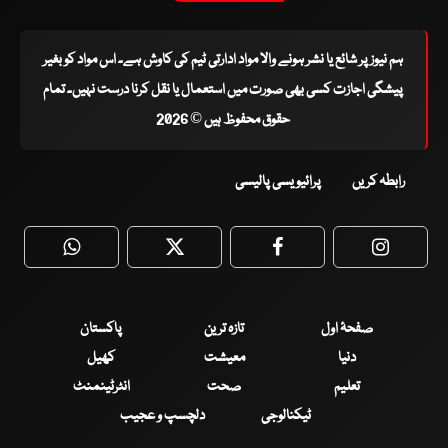
ہم نیوز پر شائع یا نشر ہونے والا مواد ادارتی ٹیم کی کاوش ہے۔ اس مواد کو بغیر
پیشگی اجازت کسی بھی صورت میں استعمال یا نقل کرنا درست نہیں۔ تمام
حقوق محفوظ ہیں © 2026
رابطہ کریں
پرائیویسی پالیسی
WhatsApp
Twitter
Facebook
Faceboo
صفحۂ اول
تازہ ترین
پاکستان
دنیا
معیشت
کھیل
تعلیم
صحت
انٹرٹینمنٹ
ٹیکنالوجی
دلچسپ و عجیب