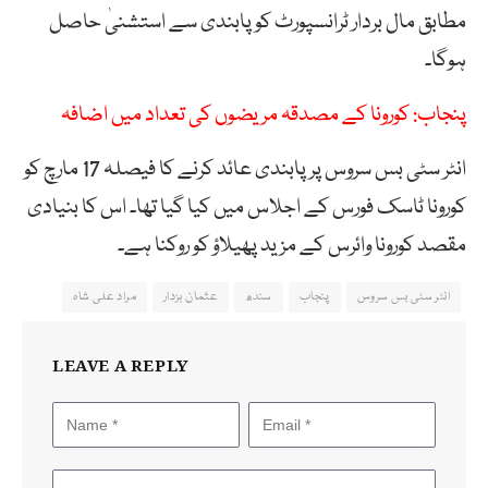
مطابق مال بردار ٹرانسپورٹ کو پابندی سے استشنیٰ حاصل
ہوگا۔
پنجاب: کورونا کے مصدقہ مریضوں کی تعداد میں اضافہ
انٹر سٹی بس سروس پر پابندی عائد کرنے کا فیصلہ 17 مارچ کو
کورونا ٹاسک فورس کے اجلاس میں کیا گیا تھا۔ اس کا بنیادی
مقصد کورونا وائرس کے مزید پھیلاؤ کو روکنا ہے۔
انٹر سٹی بس سروس
پنجاب
سندھ
عثمان بزدار
مراد علی شاہ
LEAVE A REPLY