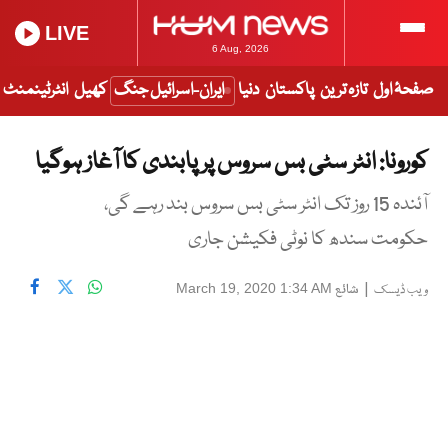
LIVE
6 Aug, 2026
صفحۂ اول
تازہ ترین
پاکستان
دنیا
ایران-اسرائیل جنگ
کھیل
انٹرٹینمنٹ
کورونا: انٹر سٹی بس سروس پر پابندی کا آغاز ہوگیا
آئندہ 15 روز تک انٹر سٹی بس سروس بند رہے گی،
حکومت سندھ کا نوٹی فکیشن جاری
|
شائع
March 19, 2020 1:34 AM
ویب ڈیسک