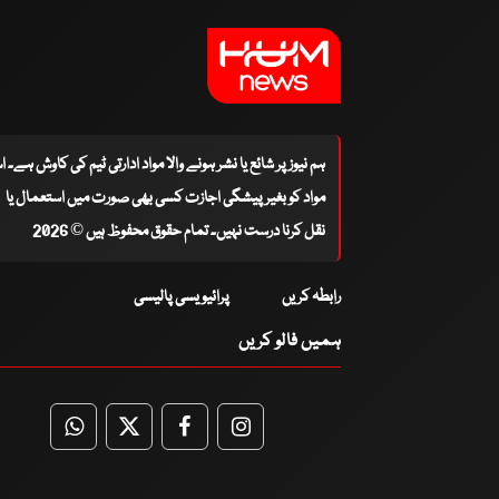
ہم نیوز پر شائع یا نشر ہونے والا مواد ادارتی ٹیم کی کاوش ہے۔ 
مواد کو بغیر پیشگی اجازت کسی بھی صورت میں استعمال یا
نقل کرنا درست نہیں۔ تمام حقوق محفوظ ہیں © 2026
رابطہ کریں
پرائیویسی پالیسی
ہمیں فالو کریں
WhatsApp
Twitter
Facebook
Facebook