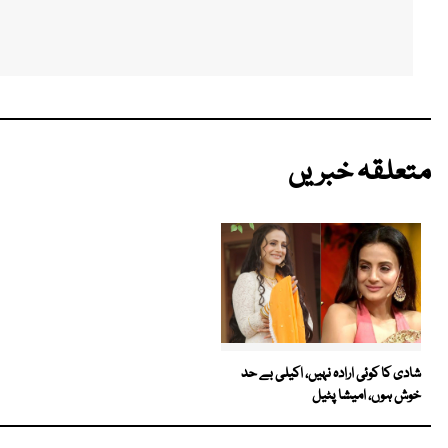
متعلقہ خبریں
شادی کا کوئی ارادہ نہیں، اکیلی بے حد
خوش ہوں، امیشا پٹیل