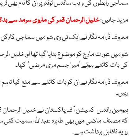
سماجی رابطوں کی ویب سائٹس ٹوئٹر پر ان کا نام بھی ٹرین
مزید جانیں:
خلیل الرحمان قمر کی ماروی سرمد سے بد 
معروف ڈرامہ نگار نے ایک ٹی وی شو میں سماجی کارکن 
شو میں عورت مارچ کو موضوع بنایا گیا تھا اورخلیل الرحم
کی بات کاٹتے ہوئے ’میرا جسم مری مرضی‘ کہا۔
معروف ڈرامہ نگار نے ان کو بات کاٹنے سے منع کیا تاہم م
رہیں۔
ہیومین
رائٹس
کمیشن
آف
پاکستان نے
خلیل
الرحمان
ق
کہ
مصنف
ماضی
میں
بھی
طاہرہ
عبداللہ
سمیت
کئی
س
رویہ ناقابل برداشت ہے۔