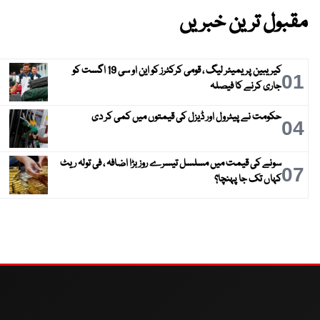
مقبول ترین خبریں
کیریبین پریمیئر لیگ ، قومی کرکٹرز کو این او سی 19 اگست کو
01
جاری کرنے کا فیصلہ
حکومت نے پیٹرول اور ڈیزل کی قیمتوں میں کمی کر دی
04
سونے کی قیمت میں مسلسل تیسرے روز بڑا اضافہ ، فی تولہ ریٹ
07
کہاں تک جا پہنچا؟