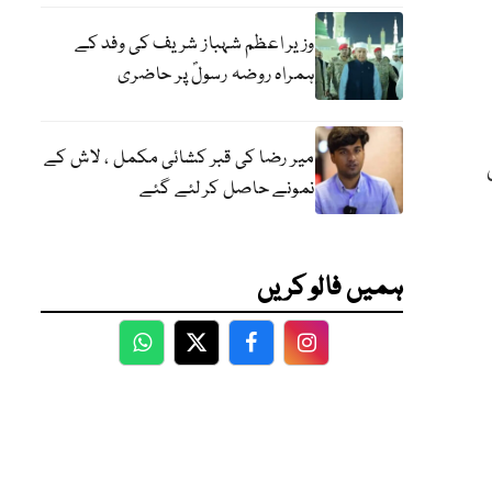
وزیر اعظم شہباز شریف کی وفد کے
ہمراہ روضہ رسولؐ پر حاضری
میر رضا کی قبر کشائی مکمل ، لاش کے
نمونے حاصل کر لئے گئے
ہمیں فالو کریں
WhatsApp
Twitter
Facebook
Facebook