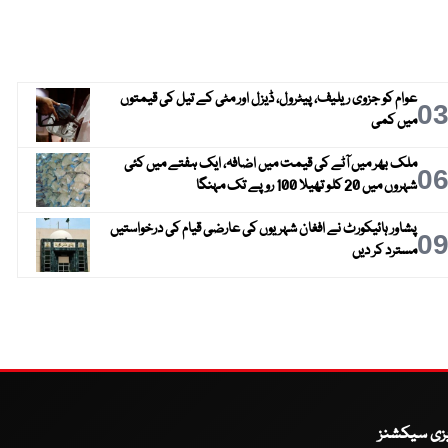
عوام کو جزوی ریلیف، پیٹرول، ڈیزل اور مٹی کے تیل کی قیمتوں
0
میں کمی
ملک بھر میں آٹے کی قیمت میں اضافہ، ایک ہفتے میں کئی
0
شہروں میں 20 کلو تھیلا 100 روپے تک مہنگا
پشاور ہائیکورٹ نے افغان شہریوں کی عارضی قیام کی درخواستیں
0
مسترد کر دیں
یزی سیکشنز