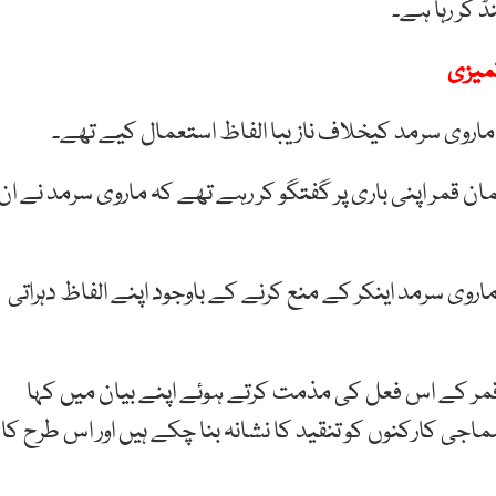
ڈ کر رہا ہے۔
تمیزی
ماروی سرمد کیخلاف نازیبا الفاظ استعمال کیے تھے۔
ان قمر اپنی باری پر گفتگو کر رہے تھے کہ ماروی سرمد نے ان
اروی سرمد اینکر کے منع کرنے کے باوجود اپنے الفاظ دہراتی
مر
کے اس فعل کی مذمت کرتے ہوئے اپنے
بیان میں کہا
ماجی
کارکنوں
کو
تنقید
کا
نشانہ
بنا
چکے
ہیں اور اس طرح کا