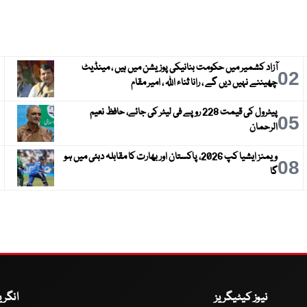
آزاد کشمیر میں حکومت بنانیکی پوزیشن میں ہیں ، مینڈیٹ
3
02
چھیننے نہیں دیں گے ، رانا ثناء اللہ ، امیر مقام
پیٹرول کی قیمت 228 روپے فی لیٹر کی جائے، حافظ نعیم
6
05
الرحمان
ویمنز ایشیا کپ 2026، پاکستان اور بھارت کا مقابلہ دبئی میں ہو
9
08
گا
نیوز کیٹیگریز
انگر