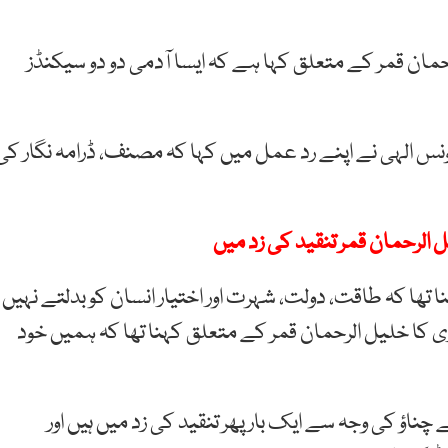
مان قمر کے متعلق کہا ہے کہ ایسا آدمی دو دو سیکنڈز
نس
الہی نے اپنے رد عمل میں کہا کہ
مصنف،
ڈرامہ
نگار کی
ل الرحمان قمر تنقید کی زد میں
ا تھا کہ
طاقت،
دولت،
شہرت
اور
اختیار
انسان
کو
بدلتے
نہیں
ی کا خلیل الرحمان قمر کے متعلق کہنا تھا کہ
ہمیں
خود
ناؤ کی وجہ سے ایک بار پھر تنقید کی زد میں ہیں اور