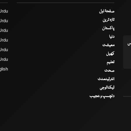
صفحۂ اول
Urdu
تازہ ترین
Urdu
پاکستان
Urdu
دنیا
Urdu
اس
معیشت
Urdu
کھیل
Urdu
تعلیم
lish
صحت
انٹرٹینمنٹ
ٹیکنالوجی
دلچسپ و عجیب