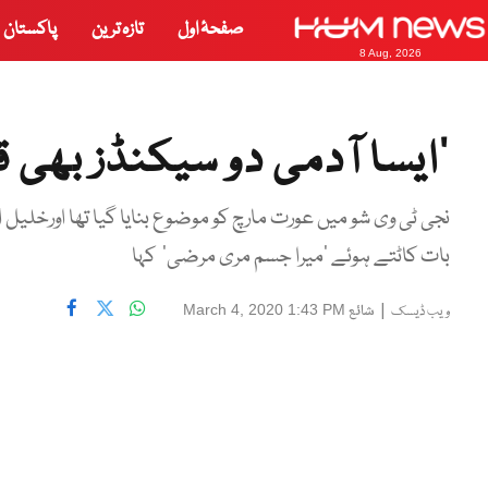
صفحۂ اول
تازہ ترین
پاکستان
8 Aug, 2026
’ایسا آدمی دو سیکنڈز بھی ق
نجی ٹی وی شو میں عورت مارچ کو موضوع بنایا گیا تھا اورخلیل ا
بات کاٹتے ہوئے ’میرا جسم مری مرضی‘ کہا
|
شائع
March 4, 2020 1:43 PM
ویب ڈیسک