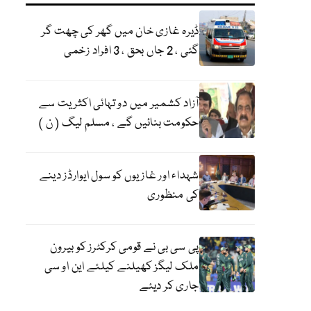
ڈیرہ غازی خان میں گھر کی چھت گر
گئی ، 2 جاں بحق ، 3 افراد زخمی
آزاد کشمیر میں دو تہائی اکثریت سے
حکومت بنائیں گے ، مسلم لیگ ( ن )
شہداء اور غازیوں کو سول ایوارڈز دینے
کی منظوری
پی سی بی نے قومی کرکٹرز کو بیرون
ملک لیگز کھیلنے کیلئے این او سی
جاری کر دیئے