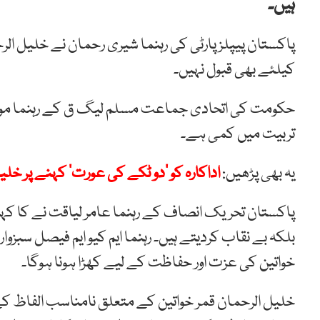
ہیں۔
پاکستان پیپلزپارٹی کی رہنما شیری رحمان نے خلیل الرح
کیلئے بھی قبول نہیں۔
حکومت کی اتحادی جماعت
مسلم
لیگ
ق
کے
رہنما
مو
تربیت میں کمی ہے۔
یہ بھی پڑھیں:
اداکارہ کو ’دو ٹکے کی عورت‘ کہنے پر خلی
پاکستان تحریک انصاف کے رہنما
عامر
لیاقت نے کا کہن
بلکہ بے
نقاب
کردیتے
ہیں۔ ر
ہنما
ایم
کیو
ایم
فیصل
سبزوار
خواتین
کی
عزت
اور
حفاظت
کے
لیے
کھڑا
ہونا
ہوگا۔
خلیل الرحمان قمر خواتین کے متعلق نامناسب الفاظ کے چ