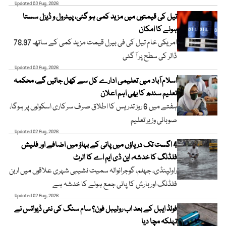
Updated 03 Aug, 2026
تیل کی قیمتوں میں مزید کمی ہو گئی، پیٹرول و ڈیزل سستا
ہونے کا امکان
امریکی خام تیل کی فی بیرل قیمت مزید کمی کے ساتھ 78.97
ڈالر کی سطح پر آ گئی
Updated 03 Aug, 2026
اسلام آباد میں تعلیمی ادارے کل سے کھل جائیں گے، محکمہ
تعلیم سندھ کا بھی اہم اعلان
ہفتے میں 6 روز تدریس کا اطلاق صرف سرکاری اسکولوں پر ہوگا،
صوبائی وزیر تعلیم
Updated 02 Aug, 2026
4 اگست تک دریاؤں میں پانی کے بہاؤ میں اضافے اور فلیش
فلڈنگ کا خدشہ، این ڈی ایم اے کا الرٹ
راولپنڈی، جہلم، گوجرانوالہ سمیت نشیبی شہری علاقوں میں اربن
فلڈنگ اور بارش کا پانی جمع ہونے کا خدشہ ہے
Updated 02 Aug, 2026
فولڈ ایبل کے بعد اب رولیبل فون؟ سام سنگ کی نئی ڈیوائس نے
تہلکہ مچا دیا