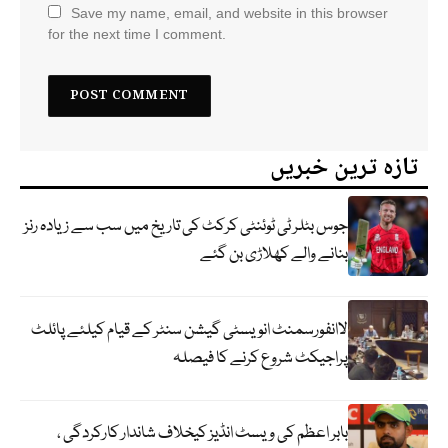
Save my name, email, and website in this browser
for the next time I comment.
تازہ ترین خبریں
جوس بٹلر ٹی ٹوئنٹی کرکٹ کی تاریخ میں سب سے زیادہ رنز
بنانے والے کھلاڑی بن گئے
لاانفورسمنٹ انویسٹی گیشن سنٹر کے قیام کیلئے پائلٹ
پراجیکٹ شروع کرنے کا فیصلہ
بابر اعظم کی ویسٹ انڈیز کیخلاف شاندار کارکردگی ،