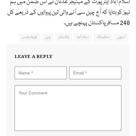
اسلام آباد ایئرپورٹ کے مینیجر عدنان نے اس ضمن میں ہم
نیوز کو بتایا کہ آج چین سے آنے والی تین پروازوں کے ذریعے کل
248 مسافر پاکستان پہنچے ہیں۔
آرمچی
اسکیننگ
اسلام آباد
پاکستان
چین
کورونا وائرس
LEAVE A REPLY