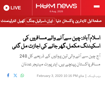
LIVE
6 Aug, 2026
صفحۂ اول
تازہ ترین
پاکستان
دنیا
ایران-اسرائیل جنگ
کھیل
انٹرٹینمنٹ
اسلام آباد: چین سے آنے والے مسافروں کی
اسکیننگ مکمل،گھر جانے کی اجازت مل گئی
آج چین سے آنے والی تین پروازوں کے ذریعے کل 248
مسافر پاکستان پہنچے ہیں، ایئرپورٹ مینیجر عدنان
|
شائع
February 3, 2020 10:16 PM
ویب ڈیسک