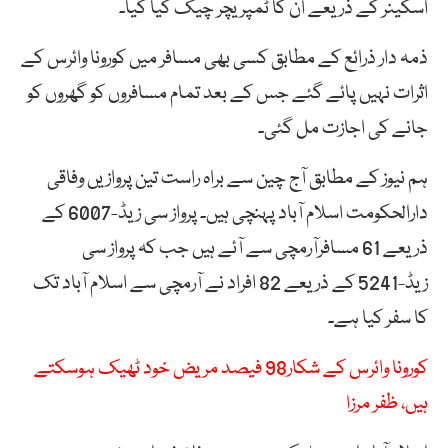
اسکینر کے ذریعے ان کا ٹمپریچر چیک کیا گیا۔
ذمہ دار ذرائع کے مطابق کسی بھی مسافر میں کورونا وائرس کے
اثرات نہیں پائے گئے جس کے بعد تمام مسافروں کو گھروں کو
جانے کی اجازت مل گئی۔
ہم نیوز کے مطابق آج چین سے براہ راست تین پروازیں وفاقی
دارالحکومت اسلام آباد پہنچی ہیں۔ پرواز سی زیڈ-6007 کے
ذریعے 61 مسافرآرمچی سے آئے ہیں جب کہ پرواز سی
زیڈ-5241 کے ذریعے 82 افراد نے آرمچی سے اسلام آباد تک
کا سفر کیا ہے۔
کورونا وائرس کے شکار98 فیصد مریض خود ٹھیک ہوسکتے
ہیں، ظفر مرزا