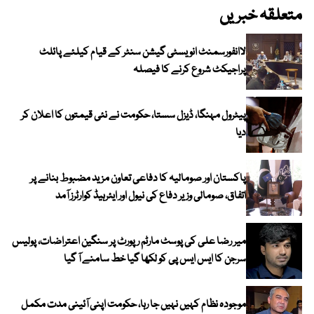
متعلقہ خبریں
لاانفورسمنٹ انویسٹی گیشن سنٹر کے قیام کیلئے پائلٹ
پراجیکٹ شروع کرنے کا فیصلہ
پیٹرول مہنگا، ڈیزل سستا، حکومت نے نئی قیمتوں کا اعلان کر
دیا
پاکستان اور صومالیہ کا دفاعی تعاون مزید مضبوط بنانے پر
اتفاق، صومالی وزیر دفاع کی نیول اور ایئرہیڈ کوارٹرز آمد
میر رضا علی کی پوسٹ مارٹم رپورٹ پر سنگین اعتراضات، پولیس
سرجن کا ایس ایس پی کو لکھا گیا خط سامنے آ گیا
موجودہ نظام کہیں نہیں جا رہا، حکومت اپنی آئینی مدت مکمل