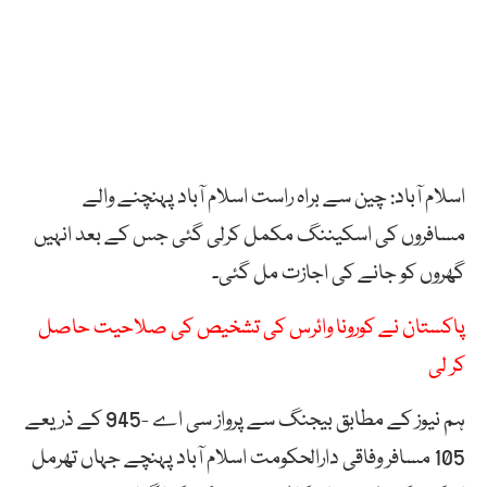
اسلام آباد: چین سے براہ راست اسلام آباد پہنچنے والے
مسافروں کی اسکیننگ مکمل کرلی گئی جس کے بعد انہیں
گھروں کو جانے کی اجازت مل گئی۔
پاکستان نے کورونا وائرس کی تشخیص کی صلاحیت حاصل
کر لی
ہم نیوز کے مطابق بیجنگ سے پرواز سی اے -945 کے ذریعے
105 مسافر وفاقی دارالحکومت اسلام آباد پہنچے جہاں تھرمل