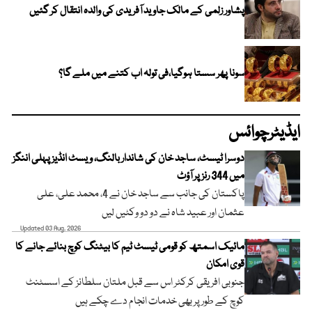
پشاور زلمی کے مالک جاوید آفریدی کی والدہ انتقال کر گئیں
سونا پھر سستا ہوگیا،فی تولہ اب کتنے میں ملے گا؟
ایڈیٹرچوائس
دوسرا ٹیسٹ، ساجد خان کی شاندار بالنگ، ویسٹ انڈیز پہلی اننگز
میں 344 رنز پر آؤٹ
پاکستان کی جانب سے ساجد خان نے 4، محمد علی، علی
عثمان اور عبید شاہ نے دو دو وکٹیں لیں
Updated 03 Aug, 2026
مائیک اسمتھ کو قومی ٹیسٹ ٹیم کا بیٹنگ کوچ بنائے جانے کا
قوی امکان
جنوبی افریقی کرکٹر اس سے قبل ملتان سلطانز کے اسسٹنٹ
کوچ کے طور پر بھی خدمات انجام دے چکے ہیں