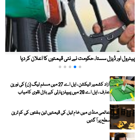
پیٹرول اور ڈیزل سستا، حکومت نے نئی قیمتوں کا اعلان کر دیا
آزاد کشمیر الیکشن ، ایل اے 27 میں مسلم لیگ (ن) کی نورین
عارف ، ایل اے 28 میں پیپلز پارٹی کے بازل نقوی کامیاب
عالمی منڈی میں خام تیل کی قیمتیں تین ہفتوں کی کم ترین
سطح پر آ گئیں