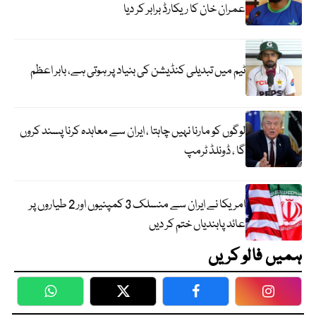
عمران خان کا ریکارڈ برابر کر دیا
ٹیم میں تبدیلی کنڈیشن کی بنیاد پر ہوتی ہے، بابر اعظم
لوگوں کو مارنا نہیں چاہتا ، ایران سے معاہدہ کرنا پسند کروں
گا ، ڈونلڈ ٹرمپ
امریکا نے ایران سے منسلک 3 کمپنیوں اور 2 طیاروں پر
عائد پابندیاں ختم کر دیں
ہمیں فالو کریں
WhatsApp
Twitter
Facebook
Faceboo