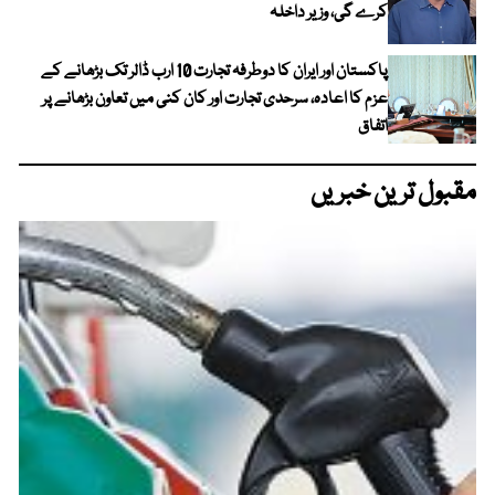
کرے گی، وزیر داخلہ
پاکستان اور ایران کا دوطرفہ تجارت 10 ارب ڈالر تک بڑھانے کے
عزم کا اعادہ، سرحدی تجارت اور کان کنی میں تعاون بڑھانے پر
اتفاق
مقبول ترین خبریں