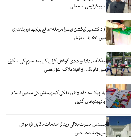
اسپیکرقومی اسمبلی
آزاد کشمیرالیکشن تیسرا مرحلہ؛ضلع پونچھ اور پلندری
میں انتخابات مؤخر
بینکاک ، دادا اور دادی کو قتل کرنے کے بعد ملزم کی اسکول
میں فائرنگ ، 8 افراد ہلاک ، 14 زخمی
براڈ پیک حادثہ،5غیرملکی کوہ پیماؤں کی میتیں اسلام
آبادپہنچادی گئیں
جسٹس مسرت ہلالی ریٹائر؛خدمات ناقابل فراموش
ہیں،چیف جسٹس