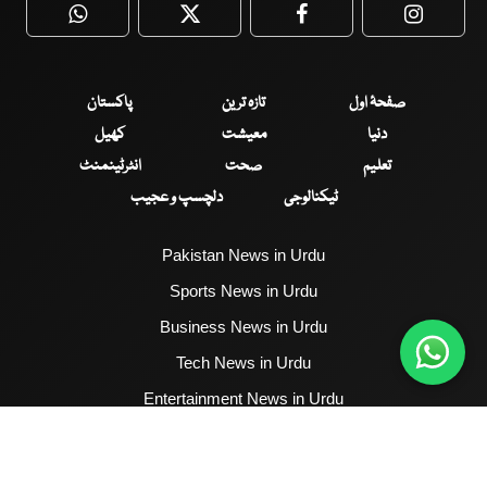
WhatsApp
Twitter
Facebook
Faceboo
صفحۂ اول
تازہ ترین
پاکستان
دنیا
معیشت
کھیل
تعلیم
صحت
انٹرٹینمنٹ
ٹیکنالوجی
دلچسپ و عجیب
Pakistan News in Urdu
Sports News in Urdu
Business News in Urdu
Tech News in Urdu
Entertainment News in Urdu
Health News in Urdu
Hum News English