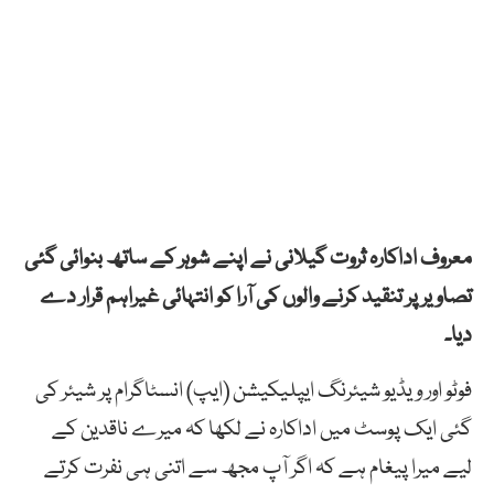
معروف اداکارہ ثروت گیلانی نے اپنے شوہر کے ساتھ بنوائی گئی
تصاویر پر تنقید کرنے والوں کی آرا کو انتہائی غیراہم قرار دے
دیا۔
فوٹو اور ویڈیو شیئرنگ ایپلیکیشن (ایپ) انسٹاگرام پر شیئر کی
گئی ایک پوسٹ میں اداکارہ نے لکھا کہ میرے ناقدین کے
لیے میرا پیغام ہے کہ اگر آپ مجھ سے اتنی ہی نفرت کرتے