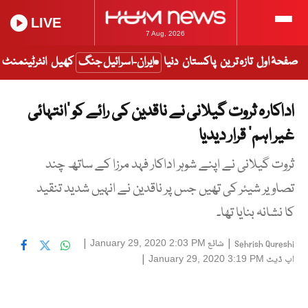
LIVE
7 Aug, 2026
صفحۂ اول
تازہ ترین
پاکستان
دنیا
ایران-اسرائیل جنگ
کھیل
انٹرٹینمنٹ
اداکارہ ثروت گیلانی نے ناقدین کی رائے کو ’انتہائی
غیر اہم‘ قرار دیدیا
ثروت گیلانی نے اپنے شوہر اداکار فہد مرزا کے ساتھ چند
تصاویر شیئر کی تھیں جس پر ناقدین نے انہیں شدید تنقید
کا نشانہ بنایا تھا۔
|
شائع
|
January 29, 2020 2:03 PM
Sehrish Qureshi
اپ ڈیٹ
|
January 29, 2020 3:19 PM