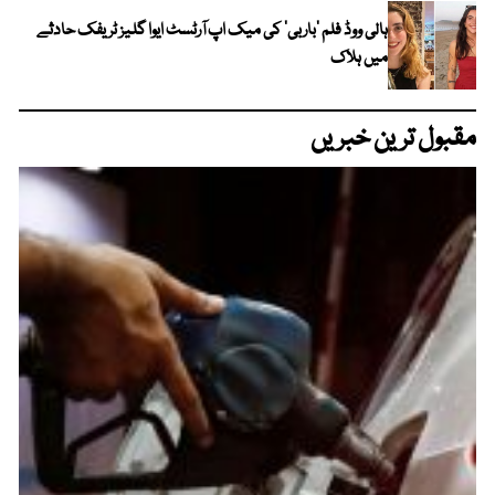
ہالی ووڈ فلم ’باربی‘ کی میک اپ آرٹسٹ ایوا گلیز ٹریفک حادثے
میں ہلاک
مقبول ترین خبریں