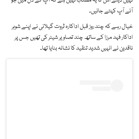
نہیں دیتے اس کا یہ مطلب نہیں ہے کہ آپ کے دل میں جو
آئے آپ کہتے جائیں۔
خیال رہے کہ چند روز قبل اداکارہ ثروت گیلانی نے اپنے شوہر
اداکار فہد مرزا کے ساتھ چند تصاویر شیئر کی تھیں جس پر
ناقدین نے انہیں شدید تنقید کا نشانہ بنایا تھا۔