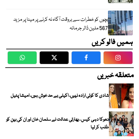
بچوں کو خطرات سے بروقت آگاہ نہ کرنے پر میٹا پر مزید
567 ملین ڈالر جرمانہ
ہمیں فالو کریں
WhatsApp
Twitter
Facebook
Faceboo
متعلقہ خبریں
شادی کا کوئی ارادہ نہیں، اکیلی بے حد خوش ہوں، امیشا پٹیل
دھوکا دہی کیس ، بھارتی عدالت نے سلمان خان اور ان کی بہن کو
طلب کر لیا