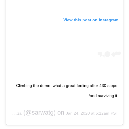
View this post on Instagram
Climbing the dome, what a great feeling after 430 steps
and surviving it!
(@sarwatg) on
Sarwat Gilani Mirza
Jan 24, 2020 at 5:12am PST