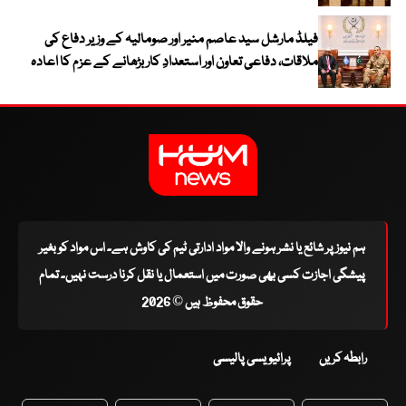
فیلڈ مارشل سید عاصم منیر اور صومالیہ کے وزیر دفاع کی
ملاقات، دفاعی تعاون اور استعدادِ کار بڑھانے کے عزم کا اعادہ
ہم نیوز پر شائع یا نشر ہونے والا مواد ادارتی ٹیم کی کاوش ہے۔ اس مواد کو بغیر
پیشگی اجازت کسی بھی صورت میں استعمال یا نقل کرنا درست نہیں۔ تمام
حقوق محفوظ ہیں © 2026
رابطہ کریں
پرائیویسی پالیسی