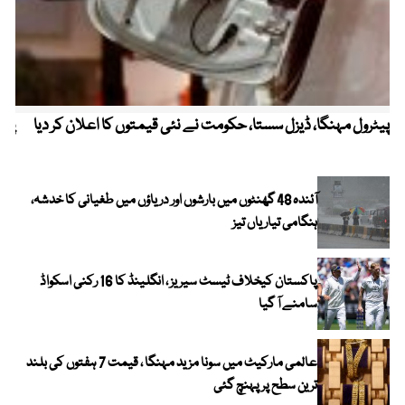
پیٹرول مہنگا، ڈیزل سستا، حکومت نے نئی قیمتوں کا اعلان کر دیا
پنج
آئندہ 48 گھنٹوں میں بارشوں اور دریاؤں میں طغیانی کا خدشہ،
ہنگامی تیاریاں تیز
پاکستان کیخلاف ٹیسٹ سیریز ، انگلینڈ کا 16 رکنی اسکواڈ
سامنے آ گیا
عالمی مارکیٹ میں سونا مزید مہنگا ، قیمت 7 ہفتوں کی بلند
ترین سطح پر پہنچ گئی