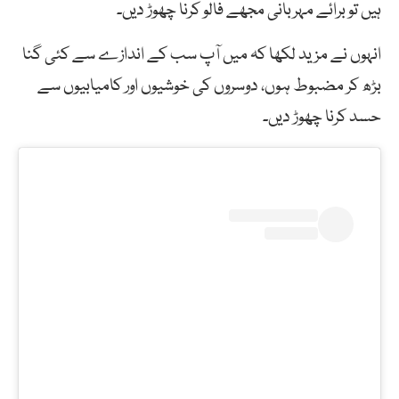
ہیں تو برائے مہربانی مجھے فالو کرنا چھوڑ دیں۔
انہوں نے مزید لکھا کہ میں آپ سب کے اندازے سے کئی گنا
بڑھ کر مضبوط ہوں، دوسروں کی خوشیوں اور کامیابیوں سے
حسد کرنا چھوڑ دیں۔