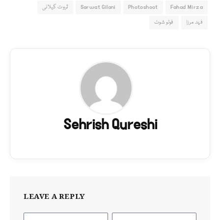
Fahad Mirza
Photoshoot
Sarwat Gilani
ثروت گیلانی
فہد مرزا
فوٹو شوٹ
Sehrish Qureshi
LEAVE A REPLY