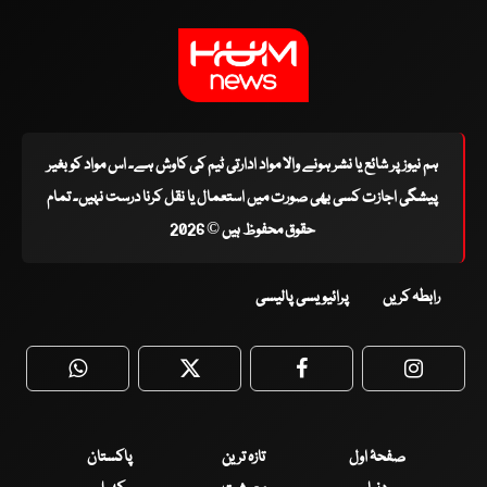
ہم نیوز پر شائع یا نشر ہونے والا مواد ادارتی ٹیم کی کاوش ہے۔ اس مواد کو بغیر
پیشگی اجازت کسی بھی صورت میں استعمال یا نقل کرنا درست نہیں۔ تمام
حقوق محفوظ ہیں © 2026
رابطہ کریں
پرائیویسی پالیسی
WhatsApp
Twitter
Facebook
Faceboo
صفحۂ اول
تازہ ترین
پاکستان