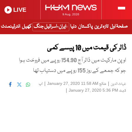
LIVE
9 Aug, 2026
صفحۂ اول
تازہ ترین
پاکستان
دنیا
ایران-اسرائیل جنگ
کھیل
انٹرٹینمنٹ
ڈالر کی قیمت میں 10 پیسے کمی
اوپن مارکیٹ میں ڈالر آج 154.90 روپے میں فروخت ہوا
جو کہ جمعے کے روز 155 روپے میں دستیاب تھا
|
شائع
|
اپ
January 27, 2020 11:58 AM
غیاث الدین
ڈیٹ
|
January 27, 2020 5:36 PM