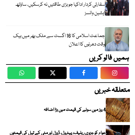
سفارتی کردار اداکیا جو بڑی طاقتیں نہ کرسکیں، ساؤتھ
ایشین وائسز
جماعت اسلامی کا 16 اگست سے ملک بھر میں بیک
وقت دھرنوں کا اعلان
ہمیں فالو کریں
WhatsApp
Twitter
Facebook
Faceboo
متعلقہ خبریں
4 روز میں سونے کی قیمت میں بڑا اضافہ
عوام کو جزوی ریلیف، پیٹرول، ڈیزل اور مٹی کے تیل کی قیمتوں