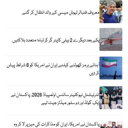
معروف فٹبالر لیونل میسی کے والد انتقال کر گئے
یکے بعد دیگرے 2 ہیلی کاپٹر گر کر تباہ؛ متعدد ہلاکتیں
آبنائے ہرمز کھولنے کیلئے ایران نے امریکا کو 6 شرائط پیش
کر دیں
انٹرنیشنل نیوکلیئر سائنس اولمپیاڈ 2026، پاکستان نے
ایک گولڈ اور دو سلور میڈلز جیت لیے
پاکستان نے امریکا، ایران کو مذاکرات کی میز پر لا کر وہ