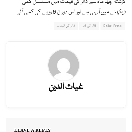
گزشتہ چھ ماہ سے ڈالر کی قیمت میں مسلسل کمی
دیکھنے میں آرہی ہے اور اس دوران 9 روپے کی کمی آئی۔
Dollar Price
ڈالر کی قدر
ڈالر کی قیمت
غیاث الدین
LEAVE A REPLY