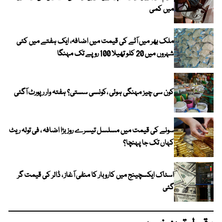
میں کمی
ملک بھر میں آٹے کی قیمت میں اضافہ، ایک ہفتے میں کئی
شہروں میں 20 کلو تھیلا 100 روپے تک مہنگا
کون سی چیز مہنگی ہوئی ،کونسی سستی؟ ہفتہ وار رپورٹ آگئی
سونے کی قیمت میں مسلسل تیسرے روز بڑا اضافہ ، فی تولہ ریٹ
کہاں تک جا پہنچا؟
اسٹاک ایکسچینج میں کاروبار کا منفی آغاز ، ڈالر کی قیمت گر
گئی