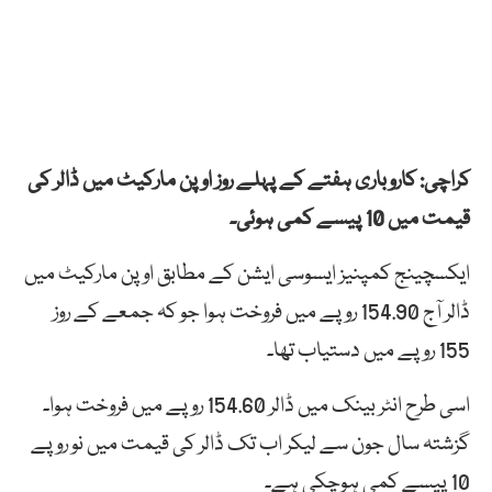
کراچی: کاروباری ہفتے کے پہلے روز اوپن مارکیٹ میں ڈالر کی
قیمت میں 10 پیسے کمی ہوئی۔
ایکسچینج کمپنیز ایسوسی ایشن کے مطابق اوپن مارکیٹ میں
ڈالر آج 154.90 روپے میں فروخت ہوا جو کہ جمعے کے روز
155 روپے میں دستیاب تھا۔
اسی طرح انٹر بینک میں ڈالر 154.60 روپے میں فروخت ہوا۔
گزشتہ سال جون سے لیکر اب تک ڈالر کی قیمت میں نو روپے
10 پیسے کمی ہوچکی ہے۔