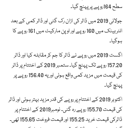
سطح 164روپے پر پہنچ گیا۔
جولائی 2019 میں ڈالر کی اڑان رک گئی اور ڈالر کمی کے بعد
انٹربینک میں 160 روپے اور اوپن مارکیٹ میں 161 روپے کا
ہوگیا۔
اگست 2019 میں روپے نے ڈالر کا جم کر مقابلہ کیا اور ڈالر
157.20 روپے تک پہنچ گیا۔ ستمبر 2019 کے اختتام پر ڈالر
کی قیمت میں مزید کمی واقع ہوئی اور یہ 156.40 روپے پر
پہنچ گیا۔
اکتوبر 2019 کے اختتام پر روپے کی قدر مزید بہتر ہوئی اور ڈالر
کی قیمت 155.70 روپے رہ گئی۔ نومبر2019 کے اختتام پر
ڈالرکی قیمت خرید 155.25 اور قیمت فروخت 155.65 تھی۔