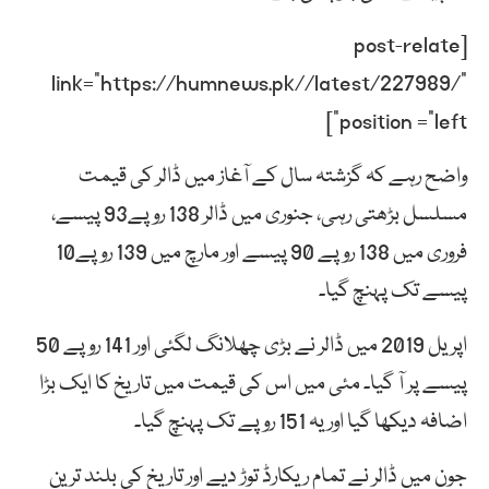
[post-relate
link=”https://humnews.pk//latest/227989/”
position =”left”]
واضح رہے کہ گزشتہ سال کے آغاز میں ڈالر کی قیمت
مسلسل بڑھتی رہی، جنوری میں ڈالر 138 روپے93 پیسے،
فروری میں 138 روپے 90 پیسے اور مارچ میں 139 روپے10
پیسے تک پہنچ گیا۔
اپریل 2019 میں ڈالر نے بڑی چھلانگ لگئی اور 141 روپے 50
پیسے پر آ گیا۔ مئی میں اس کی قیمت میں تاریخ کا ایک بڑا
اضافہ دیکھا گیا اور یہ 151 روپے تک پہنچ گیا۔
جون میں ڈالر نے تمام ریکارڈ توڑ دیے اور تاریخ کی بلند ترین