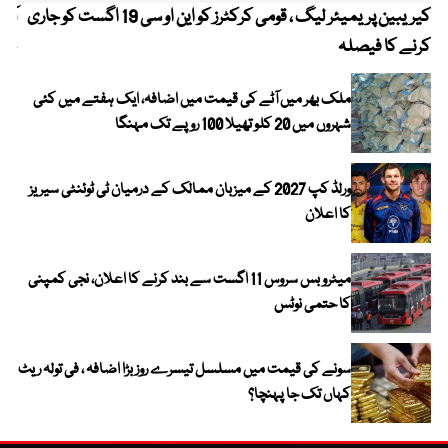
کیریبین پریمیئر لیگ ، قومی کرکٹرز کو این او سی 19 اگست کو جاری
آز
کرنے کا فیصلہ
چھی
ملک بھر میں آٹے کی قیمت میں اضافہ، ایک ہفتے میں کئی
شہروں میں 20 کلو تھیلا 100 روپے تک مہنگا
ورلڈ کپ 2027 کے میزبان ممالک کے درمیان ٹی ٹوئنٹی سیریز
کا اعلان
میٹرو بس سروس 11 اگست سے بند کرنے کا اعلان، نجی کمپنی
کا حتمی نوٹس
سونے کی قیمت میں مسلسل تیسرے روز بڑا اضافہ ، فی تولہ ریٹ
کہاں تک جا پہنچا؟