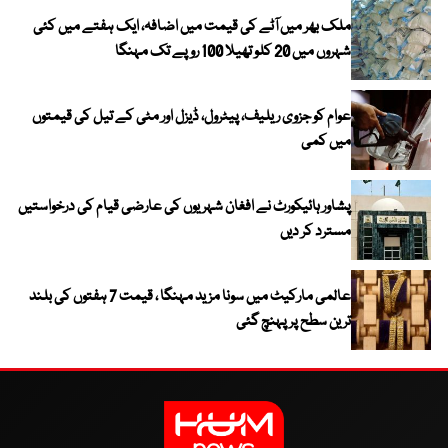
ملک بھر میں آٹے کی قیمت میں اضافہ، ایک ہفتے میں کئی
شہروں میں 20 کلو تھیلا 100 روپے تک مہنگا
عوام کو جزوی ریلیف، پیٹرول، ڈیزل اور مٹی کے تیل کی قیمتوں
میں کمی
پشاور ہائیکورٹ نے افغان شہریوں کی عارضی قیام کی درخواستیں
مسترد کر دیں
عالمی مارکیٹ میں سونا مزید مہنگا ، قیمت 7 ہفتوں کی بلند
ترین سطح پر پہنچ گئی