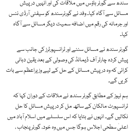
سندھ سے گورنر ہاؤس میں ملاقات کی اور انہیں درپیش
مسائل سے آگاہ کیا۔ وفد نے گورنرسندھ کو سیفٹی آرڈی ننس
اور جرمانہ کی رقم میں اضافہ سمیت دیگر مسائل سے آگاہ
کیا۔
گورنر سندھ نے مسائل سننے اور ٹرانسپورٹرز کی جانب سے
پیش کردہ چارٹر آف ڈیمانڈ کی وصولی کے بعد یقین دہانی
کرائی کہ وہ درپیش مسائل کے حل کے لیے وزیراعظم سے بات
کریں گے۔
ہم نیوز کے مطابق گورنر سندھ نے ملاقات کے دوران کہا کہ
ٹرانسپورٹ مالکان کے ساتھ مل کر درپیش مسائل کا حل
نکالیں گے۔ انہوں نے بتایا کہ اس سلسلے میں اسلام آباد میں
اعلیٰ سطحی اجلاس ہوگا جس میں وہ خود، گورنر پنجاب ،