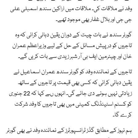
وفد نے ملاقات کی۔ ملاقات میں اراکین سندھ اسمبلی علی
جی جی اور بلال غفار بھی موجود تھے۔
گورنر سندھ نے بات چیت کے دوران یقین دہانی کرائی کہ وہ
تاجروں کو درپیش مسائل کے حل کے لیے وزیراعظم عمران
خان اور چیئرمین ایف بی آر شبر زیدی سے بات کریں گے۔
تاجروں کے نمائندہ وفد کو گورنر سندھ عمران اسماعیل نے
یقین دہانی کرائی کہ کسی بھی قیمت پر تاجروں کے ساتھ
زیادتی نہیں ہونے دی جائے گی۔ انہوں ںے کہا کہ 22 جنوری
کو کسٹم اسٹینڈنگ کمیٹی میں بھی تاجروں کا وفد شرکت
کرے گا۔
ہم نیوز کے مطابق گڈز ٹرانسپورٹرز کے نمائندہ وفد نے بھی گورنر