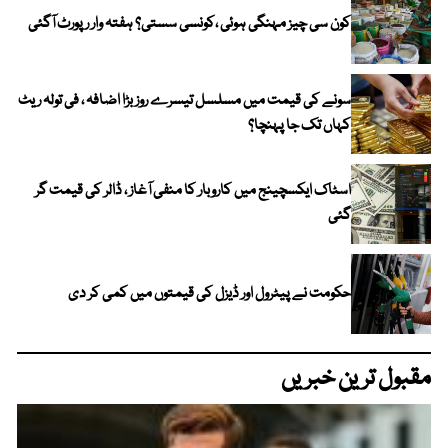
کون سی چیز مہنگی ہوئی ،کونسی سستی؟ ہفتہ وار رپورٹ آگئی
سونے کی قیمت میں مسلسل تیسرے روز بڑا اضافہ ، فی تولہ ریٹ
کہاں تک جا پہنچا؟
اسٹاک ایکسچینج میں کاروبار کا منفی آغاز ، ڈالر کی قیمت گر
گئی
حکومت نے پیٹرول اور ڈیزل کی قیمتوں میں کمی کر دی
مقبول ترین خبریں