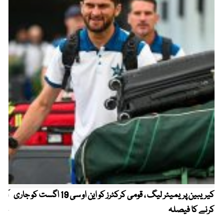
کیریبین پریمیئر لیگ ، قومی کرکٹرز کو این او سی 19 اگست کو جاری
آز
کرنے کا فیصلہ
چھی