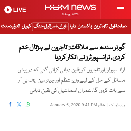
LIVE
8 Aug, 2026
صفحۂ اول
تازہ ترین
پاکستان
دنیا
ایران-اسرائیل جنگ
کھیل
انٹرٹینمنٹ
گورنر سندھ سے ملاقات: تاجروں نے ہڑتال ختم
کردی، ٹرانسپورٹرز نے انکار کردیا
ٹرانسپورٹرز اور تاجروں کو یقین دہانی کرائی گئی کہ درپیش
مسائل کے حل کے لیے وزیراعظم اور چیئرمین ایف بی آر
سے بات کروں گا، عمران اسماعیل کی یقین دہانی
|
شائع
January 6, 2020 9:41 PM
ویب ڈیسک