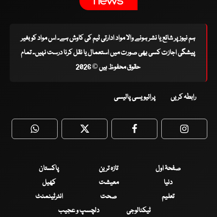
ہم نیوز پر شائع یا نشر ہونے والا مواد ادارتی ٹیم کی کاوش ہے۔ اس مواد کو بغیر
پیشگی اجازت کسی بھی صورت میں استعمال یا نقل کرنا درست نہیں۔ تمام
حقوق محفوظ ہیں © 2026
رابطہ کریں
پرائیویسی پالیسی
WhatsApp
Twitter
Facebook
Faceboo
صفحۂ اول
تازہ ترین
پاکستان
دنیا
معیشت
کھیل
تعلیم
صحت
انٹرٹینمنٹ
ٹیکنالوجی
دلچسپ و عجیب