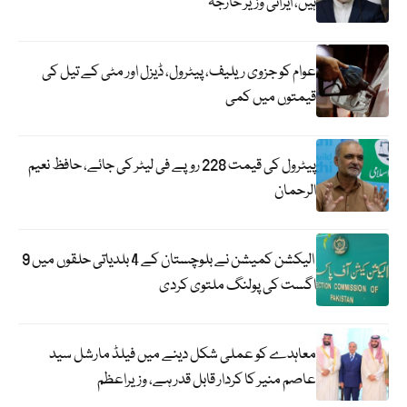
ہیں، ایرانی وزیر خارجہ
عوام کو جزوی ریلیف، پیٹرول، ڈیزل اور مٹی کے تیل کی
قیمتوں میں کمی
پیٹرول کی قیمت 228 روپے فی لیٹر کی جائے، حافظ نعیم
الرحمان
الیکشن کمیشن نے بلوچستان کے 4 بلدیاتی حلقوں میں 9
اگست کی پولنگ ملتوی کردی
معاہدے کو عملی شکل دینے میں فیلڈ مارشل سید
عاصم منیر کا کردار قابل قدر ہے، وزیراعظم