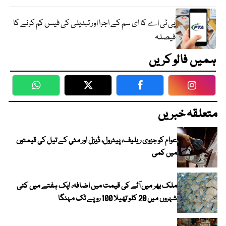
پی ٹی اے کا ای سم کے اجرا اور تبدیلی کی فیس کم کرنے کا
فیصلہ
ہمیں فالو کریں
WhatsApp
Twitter
Facebook
Faceboo
متعلقہ خبریں
عوام کو جزوی ریلیف، پیٹرول، ڈیزل اور مٹی کے تیل کی قیمتوں
میں کمی
ملک بھر میں آٹے کی قیمت میں اضافہ، ایک ہفتے میں کئی
شہروں میں 20 کلو تھیلا 100 روپے تک مہنگا