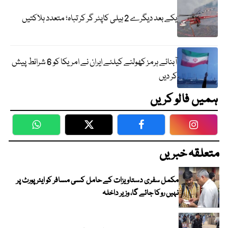
یکے بعد دیگرے 2 ہیلی کاپٹر گر کر تباہ؛ متعدد ہلاکتیں
آبنائے ہرمز کھولنے کیلئے ایران نے امریکا کو 6 شرائط پیش
کر دیں
ہمیں فالو کریں
WhatsApp
Twitter
Facebook
Faceboo
متعلقہ خبریں
مکمل سفری دستاویزات کے حامل کسی مسافر کو ایئرپورٹ پر
نہیں روکا جائے گا، وزیر داخلہ