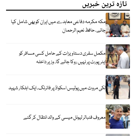
تازہ ترین خبریں
مکہ مکرمہ دفاعی معاہدے میں ایران کو بھی شامل کیا
جائے، حافظ نعیم الرحمان
مکمل سفری دستاویزات کے حامل کسی مسافر کو
ایئرپورٹ پر نہیں روکا جائے گا، وزیر داخلہ
لکی مروت میں پولیس اسکواڈ پر فائرنگ، ایک اہلکار شہید
معروف فٹبالر لیونل میسی کے والد انتقال کر گئے