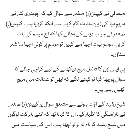
صحافی نے کیپٹن(ر) صفدر سے سوال کیا کہ چوہدری نثار نے
مریم نواز کی زیرصدارت کام کرنے سے انکار کردیا ہے۔ کیپٹن(ر)
صفدر نے جواب دینے کے بجائے کہا کہ آج موسم کی بات
کریں، موسم بہت اچھا ہے کہیں تو موسم پر کوئی اچھا سا شعر
سناؤں۔
پی ایس ایل کا فائنل میچ دیکھنے کے لیے کراچی جانے کا
سوال پوچھا گیا تو کہنے لگے کہ ابھی تو عدالت میں میچ
کھیل رہے ہیں۔
شیخ رشید کے آؤٹ ہونے سے متعلق سوال پر کیپٹن(ر) صفدر
نے ناراضگی کا اظہار کیا۔ ان کا کہنا تھا کہ اتنے بابرکت لوگوں
میں شیخ رشید کا نام نہ لو تو اچھا ہے۔ اس کے سیاست میں