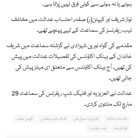
ہونے یا نہ ہونے سے کوئی فرق نہیں پڑتا ہے۔
نواز شریف اور کیپٹن(ر) صفدر احتساب عدالت میں مختلف
نیب ریفرنسز کی سماعت کے لیے پہنچے تھے۔
مقدمے کی گواہ نورین شہزادی نے گزشتہ سماعت میں شریف
خاندان کے بینک اکاؤنٹس کی تفصیلات عدالت میں پیش
کی تھیں۔ آج بینک اکاؤنٹس سے متعلق ای میلز پیش کی
جانی تھیں۔
عدالت نے العزیزیہ اور فلیگ شپ ریفرنس کی سماعت 29
مارچ تک ملتوی کردی۔
احتساب عدالت
العزیزیہ اسٹیل مل
فلیگ شپ ریفرنس
کیپٹن صفدر
نواز شریف
نیب ریفرنسز