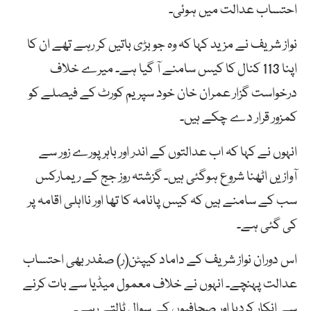
احتساب عدالت میں ہوئی۔
نواز شریف نے مزید کہا کہ وہ جو بڑی باتیں کر رہے تھے ان کا
اپنا 113 کنال کا کیس سامنے آ گیا ہے۔ میرے خلاف
درخواست گزار عمران خان خود سپریم کورٹ کے فیصلے کو
کمزور قرار دے چکے ہیں۔
انہوں نے کہا کہ اب عدالتوں کے اندر اور باہر پورے زور سے
آوازیں اٹھنا شروع ہوگئی ہیں۔ گزشتہ روز جج کے ریمارکس
سب کے سامنے ہیں کہ کیس پانامہ کا تھا اور نااہلی اقامہ پر
کی گئی ہے۔
اس دوران نواز شریف کے داماد کیپٹن(ر) صفدر بھی احتساب
عدالت پہنچے۔ انہوں نے خلاف معمول میڈیا سے بات کرنے
سے انکار کردیا اور صحافیوں کے سوال ٹالتے رہے۔