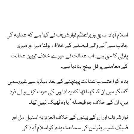
اسلام آباد: سابق وزیراعظم نواز شریف نے کہا ہے کہ عدلیہ کی
جانب سے آنے والے فیصلے کے خلاف بولنا میرا اور میری
پارٹی کا حق ہے۔ اب عدالت نے میرے خلاف توہین عدالت
کے معاملے پر فل بینچ بنادیا ہے۔
بدھ کو احتساب عدالت پہنچنے کے بعد میڈیا سے غیررسمی
گفتگو میں ان کا کہنا تھا کہ وہ اداروں کی عزت کرنے والے فرد
ہیں، ان کے خلاف جو فیصلہ آیا وہ ٹھیک نہیں تھا۔
نواز شریف اور ان کے بیٹوں کے خلاف العزیزیہ اسٹیل مل اور
فلیگ شپ ریفرنس کی سماعت بدھ کو اسلام آباد کی