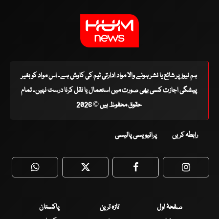
ہم نیوز پر شائع یا نشر ہونے والا مواد ادارتی ٹیم کی کاوش ہے۔ اس مواد کو بغیر
پیشگی اجازت کسی بھی صورت میں استعمال یا نقل کرنا درست نہیں۔ تمام
حقوق محفوظ ہیں © 2026
رابطہ کریں
پرائیویسی پالیسی
WhatsApp
Twitter
Facebook
Faceboo
صفحۂ اول
تازہ ترین
پاکستان