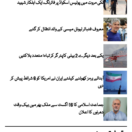
لکی مروت میں پولیس اسکواڈ پر فائرنگ، ایک اہلکار شہید
معروف فٹبالر لیونل میسی کے والد انتقال کر گئے
یکے بعد دیگرے 2 ہیلی کاپٹر گر کر تباہ؛ متعدد ہلاکتیں
آبنائے ہرمز کھولنے کیلئے ایران نے امریکا کو 6 شرائط پیش کر
دیں
جماعت اسلامی کا 16 اگست سے ملک بھر میں بیک وقت
دھرنوں کا اعلان