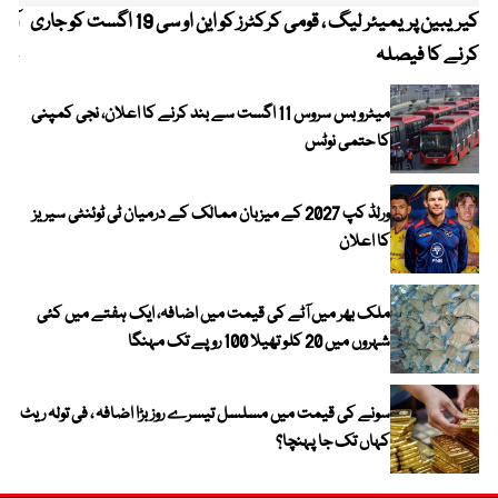
کیریبین پریمیئر لیگ ، قومی کرکٹرز کو این او سی 19 اگست کو جاری
آز
کرنے کا فیصلہ
چھی
میٹرو بس سروس 11 اگست سے بند کرنے کا اعلان، نجی کمپنی
کا حتمی نوٹس
ورلڈ کپ 2027 کے میزبان ممالک کے درمیان ٹی ٹوئنٹی سیریز
کا اعلان
ملک بھر میں آٹے کی قیمت میں اضافہ، ایک ہفتے میں کئی
شہروں میں 20 کلو تھیلا 100 روپے تک مہنگا
سونے کی قیمت میں مسلسل تیسرے روز بڑا اضافہ ، فی تولہ ریٹ
کہاں تک جا پہنچا؟