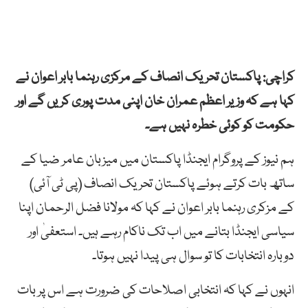
کراچی: پاکستان تحریک انصاف کے مرکزی رہنما بابر اعوان نے
کہا ہے کہ وزیر اعظم عمران خان اپنی مدت پوری کریں گے اور
حکومت کو کوئی خطرہ نہیں ہے۔
ہم نیوز کے پروگرام ایجنڈا پاکستان میں میزبان عامر ضیا کے
ساتھ بات کرتے ہوئے پاکستان تحریک انصاف (پی ٹی آئی)
کے مزکری رہنما بابر اعوان نے کہا کہ مولانا فضل الرحمان اپنا
سیاسی ایجنڈا بتانے میں اب تک ناکام رہے ہیں۔ استعفیٰ اور
دوبارہ انتخابات کا تو سوال ہی پیدا نہیں ہوتا۔
انہوں نے کہا کہ انتخابی اصلاحات کی ضرورت ہے اس پر بات