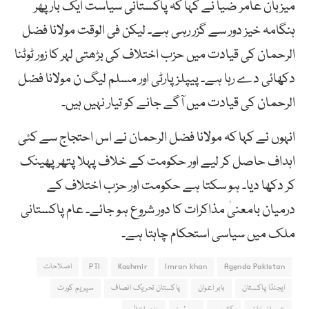
میزبان عامر ضیا نے کہا کہ پاکستانی سیاست ایک بار پھر
ہنگامہ خیز دور سے گزر رہی ہے۔ لیکن فی الوقت مولانا فضل
الرحمان کی قیادت میں حزب اختلاف کی بڑھتی لہر کا زور ٹوٹنا
دکھائی دے رہا ہے۔ پیپلز پارٹی اور مسلم لیگ ن مولانا فضل
الرحمان کی قیادت میں آگے جانے کو تیار نہیں ہیں۔
انہوں نے کہا کہ مولانا فضل الرحمان نے اس احتجاج سے کئی
اہداف حاصل کر لیے اور حکومت کے خلاف پہلا پتھر پھینک
کر دکھا دیا۔ ہو سکتا ہے حکومت اور حزب اختلاف کے
درمیان بامعنیٰ مذاکرات کا دور شروع ہو جائے۔ عام پاکستانی
ملک میں سیاسی استحکام چاہتا ہے۔
Agenda Pakistan
Imran khan
Kashmir
PTI
اصلاحات
ایجنڈا پاکستان
بابر اعوان
پاکستان تحریک انصاف
سپریم کورٹ