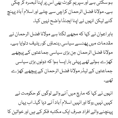
ہو سکتی ہے اور سپریم کورٹ بھی اس پر اپنا تبصرہ کر چکی
ہے۔ مولانا فضل الرحمان کراچی سے چلے اور اسلام آباد پہنچ
گئے لیکن انہوں نے اپنا ایجنڈا واضح نہیں کیا۔
بابر اعوان نے کہا کہ مجھے لگتا ہے مولانا فضل الرحمان نے
مقدمات میں پھنسے سیاسی رہنماؤں کو ریلیف دلوایا ہے۔
مولانا فضل الرحمان جن بڑی سیاسی جماعتوں کے پیچھے
کھڑے ہوتے تھے پہلی بار ایسا ہوا کہ دونوں بڑی سیاسی
جماعتوں کے لیڈر مولانا فضل الرحمان کے پیچھے کھڑے
تھے۔
انہوں نے کہا کہ مارچ میں آنے والے لوگوں کو حکومت نے
کہیں نہیں روکا اور انہیں اسلام آباد آنے دیا گیا۔ اب یہاں
پہنچنے والے افراد صرف ایک مکتبہ فکر کے ہیں اور خواتین کا