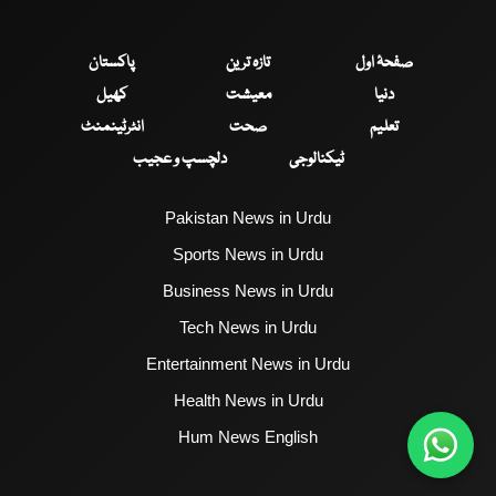
صفحۂ اول
تازہ ترین
پاکستان
دنیا
معیشت
کھیل
تعلیم
صحت
انٹرٹینمنٹ
ٹیکنالوجی
دلچسپ و عجیب
Pakistan News in Urdu
Sports News in Urdu
Business News in Urdu
Tech News in Urdu
Entertainment News in Urdu
Health News in Urdu
Hum News English