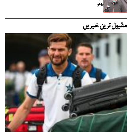
بھٹو
مقبول ترین خبریں