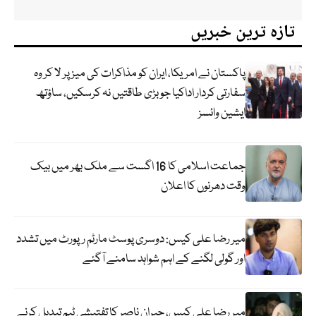
تازہ ترین خبریں
پاکستان نے امریکا، ایران کو مذاکرات کی میز پر لا کر وہ
سفارتی کردار اداکیا جو بڑی طاقتیں نہ کرسکیں، ساؤتھ
ایشین وائسز
جماعت اسلامی کا 16 اگست سے ملک بھر میں بیک
وقت دھرنوں کا اعلان
میر رضا علی کیس: دوسری پوسٹ مارٹم رپورٹ میں تشدد
اور گولی لگنے کے اہم شواہد سامنے آگئے
میر رضا علی کیس، جبران ناصر کا تفتیشی ٹیم تبدیل کرنے