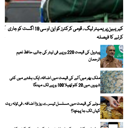
کیریبین پریمیئر لیگ ، قومی کرکٹرز کو این او سی 19 اگست کو جاری
آز
کرنے کا فیصلہ
چھی
پیٹرول کی قیمت 228 روپے فی لیٹر کی جائے، حافظ نعیم
الرحمان
ملک بھر میں آٹے کی قیمت میں اضافہ، ایک ہفتے میں کئی
شہروں میں 20 کلو تھیلا 100 روپے تک مہنگا
سونے کی قیمت میں مسلسل تیسرے روز بڑا اضافہ ، فی تولہ ریٹ
کہاں تک جا پہنچا؟