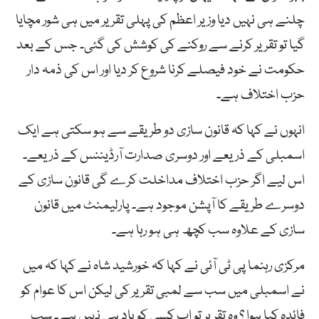
چلنے ہی نہیں دیا وزیر اعظم کی پہلی تقریر میں ہی شور مچایا
گیا تو تقریر کرنے سے روکنے کی کوشش کی گئی۔ جس کے بعد
حکومت نے خود فیصلے کرنا شروع کر دیا اور اس کی ذمہ دار
حزب اختلاف ہے۔
انہوں نے کہا کہ قانون سازی دو طریقے سے ہو سکتی ہے ایک
اسمبلی کے ذریعے اور دوسری صدارت آرڈیننس کے ذریعے۔
اس لیے اگر حزب اختلاف مداخلت کرے گی قانون سازی کے
دوسرے طریقے کا آپشن موجود ہے۔ پارلیمنٹ میں قانون
سازی کے علاوہ سب کچھ ہی ہو رہا ہے۔
مرکزی رہنما پی ٹی آئی نے کہا کہ خورشید شاہ نے کہا کہ میں
نے اسمبلی میں سب سے لمبی تقریر کی لیکن اس کا عوام کو
فائدہ کیا ہوا ؟ وہ تقریر تو اب کسی کو یاد ہی نہیں ہے۔ سب