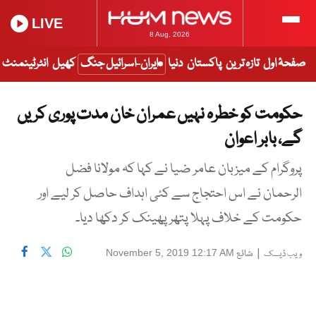
LIVE
8 Aug, 2026
صفحۂ اول
تازہ ترین
پاکستان
دنیا
ایران-اسرائیل جنگ
کھیل
انٹرٹینمنٹ
حکومت کو خطرہ نہیں عمران خان مدت پوری کریں
گے، بابر اعوان
پروگرام کے میزبان عامر ضیا نے کہا کہ مولانا فضل
الرحمان نے اس احتجاج سے کئی اہداف حاصل کر لیے اور
حکومت کے خلاف پہلا پتھر پھینک کر دکھا دیا۔
|
شائع
November 5, 2019 12:17 AM
ویب ڈیسک