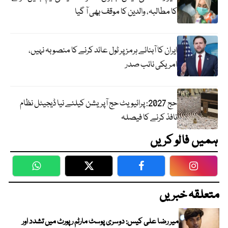
کا مطالبہ، والدین کا موقف بھی آ گیا
ایران کا آبنائے ہرمز پر ٹول عائد کرنے کا منصوبہ نہیں،
امریکی نائب صدر
حج 2027: پرائیویٹ حج آپریشن کیلئے نیا ڈیجیٹل نظام
نافذ کرنے کا فیصلہ
ہمیں فالو کریں
WhatsApp
Twitter
Facebook
Faceboo
متعلقہ خبریں
میر رضا علی کیس: دوسری پوسٹ مارٹم رپورٹ میں تشدد اور