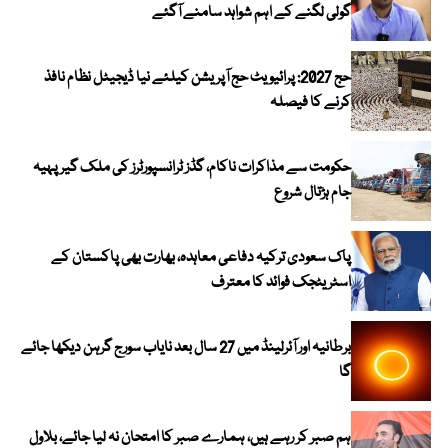
گولی لگنے کے اہم شواہد سامنے آگئے
حج 2027: پرائیویٹ حج آپریشن کیلئے نیا ڈیجیٹل نظام نافذ
کرنے کا فیصلہ
حکومت سے مذاکرات ناکام، گڈز ٹرانسپورٹرز کی ملک گیر پہیہ
جام ہڑتال شروع
پاک سعودی ترکیہ دفاعی معاہدہ، بھارت بھی پاکستان کے
اسٹریٹجک فوائد کا معترف
برطانیہ اور آئرلینڈ میں 27 سال بعد نایاب سورج گرہن دیکھا جائے
گا
ہم صبر کر رہے ہیں، ہمارے صبر کا امتحان نہ لیا جائے، بلاول