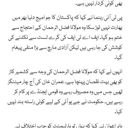
بھی کوئی کردار نہیں ہے۔
پی ٹی آئی رہنما نے کہا کہ پاکستان کا جو امیج دنیا بھر میں
بھارت نہیں توڑ سکا وہ مولانا فضل الرحمان کے احتجاج سے
ختم ہو گیا۔ ایف اے ٹی ایف کی گرے لسٹ سے نکلنے کی
کوشش کی جا رہی ہیں لیکن آزادی مارچ سے بڑا منفی پیغام
گیا۔
انہوں نے کہا کہ مولانا فضل الرحمان کی وجہ سے کشمیر کاز
کو بھی بہت نقصان پہنچا ہے۔ عمران خان کی آج چار میٹنگز
تھیں جس میں وہ مصروف رہے وہ قومی ایجنڈے پر کام کر
رہے ہیں۔ حکومت نے جے یو آئی کے لیے کوئی راستہ بند نہیں
کیا۔
بابر اعوان نے کہا کہ یہاں تو پارلیمنٹ کو حزب اختلاف نے