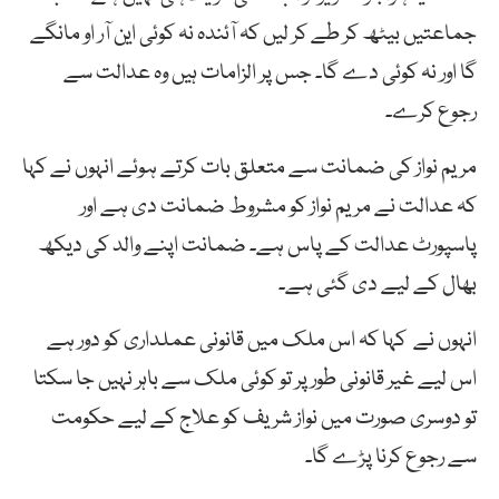
جماعتیں بیٹھ کر طے کر لیں کہ آئندہ نہ کوئی این آر او مانگے
گا اور نہ کوئی دے گا۔ جس پر الزامات ہیں وہ عدالت سے
رجوع کرے۔
مریم نواز کی ضمانت سے متعلق بات کرتے ہوئے انہوں نے کہا
کہ عدالت نے مریم نواز کو مشروط ضمانت دی ہے اور
پاسپورٹ عدالت کے پاس ہے۔ ضمانت اپنے والد کی دیکھ
بھال کے لیے دی گئی ہے۔
انہوں نے کہا کہ اس ملک میں قانونی عملداری کو دور ہے
اس لیے غیر قانونی طور پر تو کوئی ملک سے باہر نہیں جا سکتا
تو دوسری صورت میں نواز شریف کو علاج کے لیے حکومت
سے رجوع کرنا پڑے گا۔