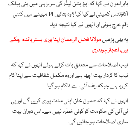
بابر اعوان نے کہا کہ اپوزیشن لیڈر کی سربراہی میں بنی پبلک
اکاؤنٹس کمیٹی نے کیا کیا ؟ وہ بتائیں 14 مہینے میں کتنی
رقم خرچ ہوئی اور انہوں نے کیا نتیجہ دیا۔
یہ بھی پڑھیں
مولانا فضل الرحمان اپنا بوری بستر باندھ چکے
ہیں، اعجاز چوہدری
نیب اصلاحات سے متعلق بات کرتے ہوئے انہوں نے کہا کہ
نیب کا کردار بہت اچھا ہے اور وہ مکمل شفافیت سے اپنا کام
کر رہا ہے جبکہ ایف آئی اے ناکام ہو گیا۔
انہوں نے کہا کہ عمران خان اپنی مدت پوری کریں گے اور پی
ٹی آئی کی حکومت کو کوئی خطرہ نہیں ہے۔ اس دوران بہت
ساری اصلاحات ہو جائیں گی۔