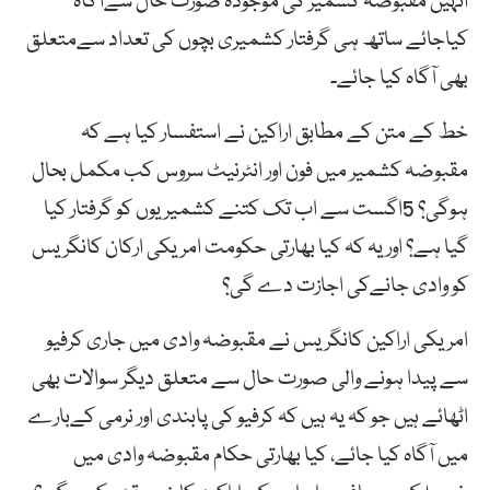
انہیں مقبوضہ کشمیر کی موجودہ صورت حال سےآگاہ
کیاجائے ساتھ ہی گرفتار کشمیری بچوں کی تعداد سےمتعلق
بھی آگاہ کیا جائے۔
خط کے متن کے مطابق اراکین نے استفسار کیا ہے کہ
مقبوضہ کشمیر میں فون اور انٹرنیٹ سروس کب مکمل بحال
ہوگی؟ 5اگست سے اب تک کتنے کشمیریوں کو گرفتار کیا
گیا ہے؟ اور یہ کہ کیا بھارتی حکومت امریکی ارکان کانگریس
کو وادی جانےکی اجازت دے گی؟
امریکی اراکین کانگریس نے مقبوضہ وادی میں جاری کرفیو
سے پیدا ہونے والی صورت حال سے متعلق دیگر سوالات بھی
اٹھائے ہیں جو کہ یہ ہیں کہ کرفیو کی پابندی اور نرمی کےبارے
میں آگاہ کیا جائے، کیا بھارتی حکام مقبوضہ وادی میں