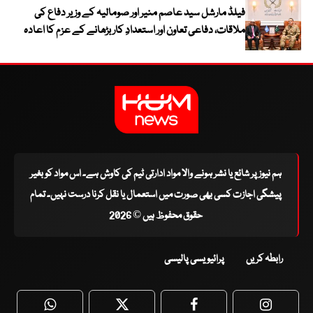
فیلڈ مارشل سید عاصم منیر اور صومالیہ کے وزیر دفاع کی
ملاقات، دفاعی تعاون اور استعدادِ کار بڑھانے کے عزم کا اعادہ
ہم نیوز پر شائع یا نشر ہونے والا مواد ادارتی ٹیم کی کاوش ہے۔ اس مواد کو بغیر
پیشگی اجازت کسی بھی صورت میں استعمال یا نقل کرنا درست نہیں۔ تمام
حقوق محفوظ ہیں © 2026
رابطہ کریں
پرائیویسی پالیسی