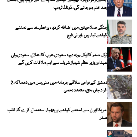
آبنائے ہرمز دوبارہ کھولنے کیلئے معاہدے کے قریب ہیں ، جنگ
جلد ختم ہو جائے گی ، ڈونلڈ ٹرمپ
جنگی صلاحیتوں میں اضافہ کر دیا ، ہر خطرے سے نمٹنے
کیلئے تیار ہیں ، ایرانی فوج
ترک صدر کا ایک روزہ دورہ سعودی عرب کا اعلان، سعودی ولی
عہد اور وزیراعظم شہباز شریف سے اہم ملاقات کریں گے
دمشق کے نواحی علاقے جرمانہ میں منی بس میں دھماکہ، 2
افراد جاں بحق، متعدد زخمی
امریکا ایران سے نمٹنے کیلئے ہر ہتھیار استعمال کرے گا، نائب
صدر