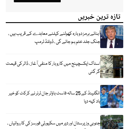
تازہ ترین خبریں
آبنائے ہرمز دوبارہ کھولنے کیلئے معاہدے کے قریب ہیں ،
جنگ جلد ختم ہو جائے گی ، ڈونلڈ ٹرمپ
اسٹاک ایکسچینج میں کاروبار کا منفی آغاز ، ڈالر کی قیمت
گر گئی
انگلینڈ کے 25 سالہ فاسٹ باؤلر جان ٹرنر نے کرکٹ کو خیر
باد کہہ دیا
جنوبی وزیرستان اور دیر میں سکیورٹی فورسز کی کارروائیاں ،