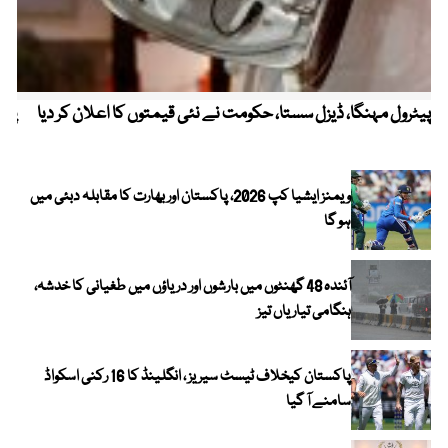
پیٹرول مہنگا، ڈیزل سستا، حکومت نے نئی قیمتوں کا اعلان کر دیا
پنج
ویمنز ایشیا کپ 2026، پاکستان اور بھارت کا مقابلہ دبئی میں
ہو گا
آئندہ 48 گھنٹوں میں بارشوں اور دریاؤں میں طغیانی کا خدشہ،
ہنگامی تیاریاں تیز
پاکستان کیخلاف ٹیسٹ سیریز ، انگلینڈ کا 16 رکنی اسکواڈ
سامنے آ گیا