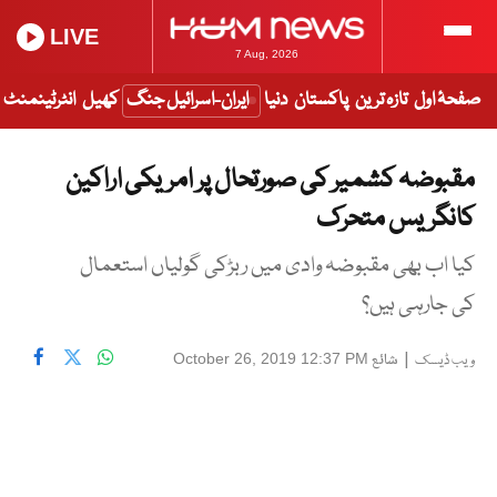
LIVE
7 Aug, 2026
صفحۂ اول
تازہ ترین
پاکستان
دنیا
ایران-اسرائیل جنگ
کھیل
انٹرٹینمنٹ
مقبوضہ کشمیر کی صورتحال پر امریکی اراکین
کانگریس متحرک
کیا اب بھی مقبوضہ وادی میں ربڑکی گولیاں استعمال
کی جارہی ہیں؟
|
شائع
October 26, 2019 12:37 PM
ویب ڈیسک