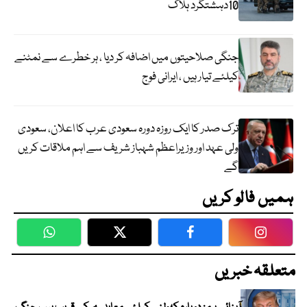
10دہشتگرد ہلاک
جنگی صلاحیتوں میں اضافہ کر دیا ، ہر خطرے سے نمٹنے
کیلئے تیار ہیں ، ایرانی فوج
ترک صدر کا ایک روزہ دورہ سعودی عرب کا اعلان، سعودی
ولی عہد اور وزیراعظم شہباز شریف سے اہم ملاقات کریں
گے
ہمیں فالو کریں
WhatsApp
Twitter
Facebook
Faceboo
متعلقہ خبریں