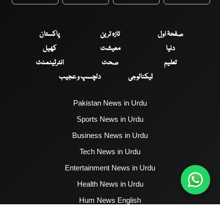
WhatsApp
Twitter
Facebook
Faceboo
صفحۂ اول
تازہ ترین
پاکستان
دنیا
معیشت
کھیل
تعلیم
صحت
انٹرٹینمنٹ
ٹیکنالوجی
دلچسپ و عجیب
Pakistan News in Urdu
Sports News in Urdu
Business News in Urdu
Tech News in Urdu
Entertainment News in Urdu
Health News in Urdu
Hum News English