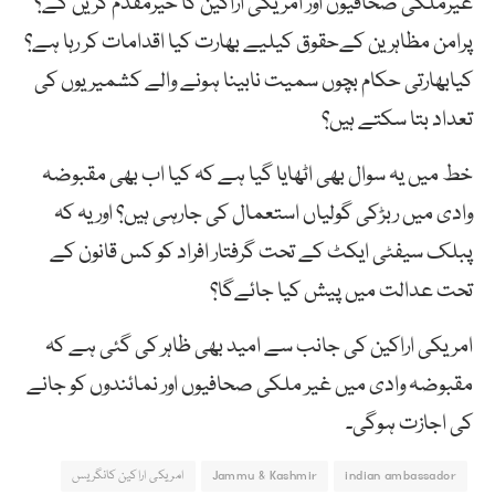
غیرملکی صحافیوں اور امریکی اراکین کا خیرمقدم کریں گے؟
پرامن مظاہرین کےحقوق کیلیے بھارت کیا اقدامات کر رہا ہے؟
کیابھارتی حکام بچوں سمیت نابینا ہونے والے کشمیریوں کی
تعداد بتا سکتے ہیں؟
خط میں یہ سوال بھی اٹھایا گیا ہے کہ کیا اب بھی مقبوضہ
وادی میں ربڑکی گولیاں استعمال کی جارہی ہیں؟ اور یہ کہ
پبلک سیفٹی ایکٹ کے تحت گرفتار افراد کو کس قانون کے
تحت عدالت میں پیش کیا جائےگا؟
امریکی اراکین کی جانب سے امید بھی ظاہر کی گئی ہے کہ
مقبوضہ وادی میں غیر ملکی صحافیوں اور نمائندوں کو جانے
کی اجازت ہوگی۔
indian ambassador
Jammu & Kashmir
امریکی اراکین کانگریس