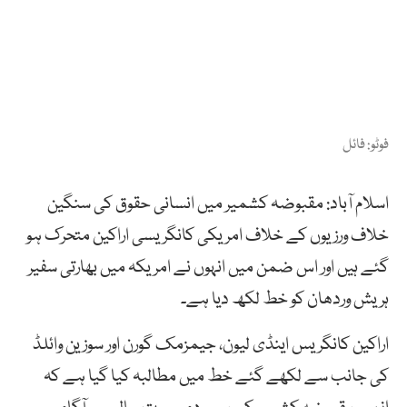
فوٹو: فائل
اسلام آباد: مقبوضہ کشمیر میں انسانی حقوق کی سنگین
خلاف ورزیوں کے خلاف امریکی کانگریسی اراکین متحرک ہو
گئے ہیں اور اس ضمن میں انہوں نے امریکہ میں بھارتی سفیر
ہریش وردھان کو خط لکھ دیا ہے۔
اراکین کانگریس اینڈی لیون، جیمزمک گورن اور سوزین وائلڈ
کی جانب سے لکھے گئے خط میں مطالبہ کیا گیا ہے کہ