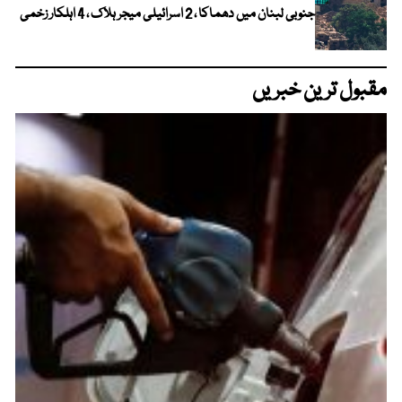
جنوبی لبنان میں دھماکا ، 2 اسرائیلی میجر ہلاک ، 4 اہلکار زخمی
مقبول ترین خبریں