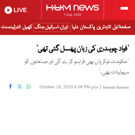
LIVE
7 Aug, 2026
صفحۂ اول
تازہ ترین
پاکستان
دنیا
ایران-اسرائیل جنگ
کھیل
انٹرٹینمنٹ
’فواد چوہدری کی زبان پھسل گئی تھی‘
‘حکومت نوکریاں بھی فراہم کرے گی اور صنعتوں کو
سہولیات بھی۔‘
|
شائع
October 18, 2019 6:08 PM
Sehrish Qureshi