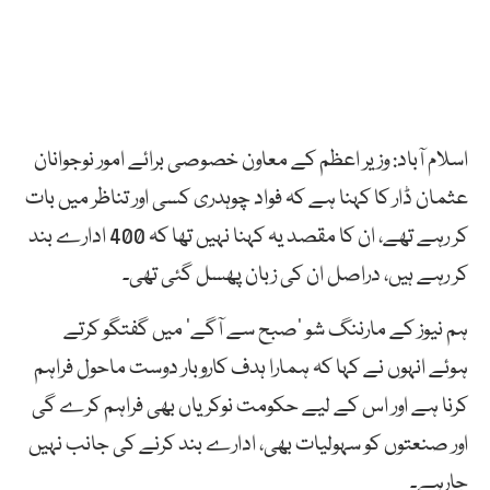
اسلام آباد: وزیر اعظم کے معاون خصوصی برائے امور نوجوانان
عثمان ڈار کا کہنا ہے کہ فواد چوہدری کسی اور تناظر میں بات
کر رہے تھے، ان کا مقصد یہ کہنا نہیں تھا کہ 400 ادارے بند
کر رہے ہیں، دراصل ان کی زبان پھسل گئی تھی۔
ہم نیوز کے مارننگ شو ’صبح سے آگے‘ میں گفتگو کرتے
ہوئے انہوں نے کہا کہ ہمارا ہدف کاروبار دوست ماحول فراہم
کرنا ہے اور اس کے لیے حکومت نوکریاں بھی فراہم کرے گی
اور صنعتوں کو سہولیات بھی، ادارے بند کرنے کی جانب نہیں
جارہے۔