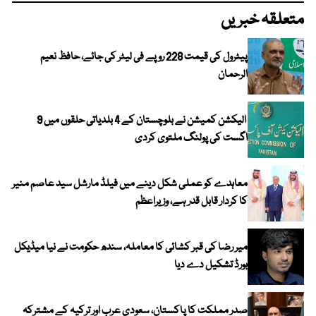
متعلقہ خبریں
پیٹرول کی قیمت 228 روپے فی لیٹر کی جائے، حافظ نعیم
الرحمان
الیکشن کمیشن نے بلوچستان کے 4 بلدیاتی حلقوں میں 9
اگست کی پولنگ ملتوی کردی
معاہدے کو عملی شکل دینے میں فیلڈ مارشل سید عاصم منیر
کا کردار قابل قدر ہے، وزیراعظم
میر رضا کی قبر کشائی کا معاملہ، سندھ حکومت نے نیا میڈیکل
بورڈ تشکیل دے دیا
صدر مملکت کا پاکستان، سعودی عرب اور ترکیہ کے مشترکہ