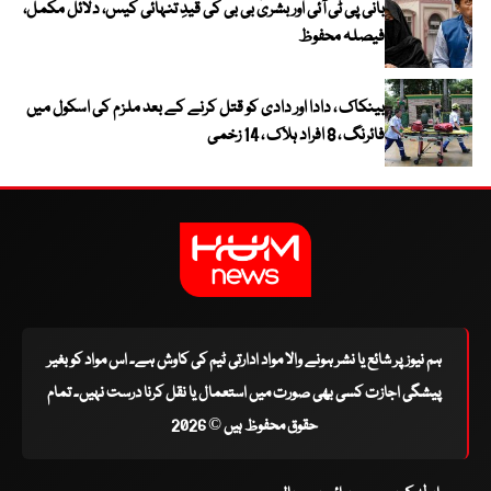
بانی پی ٹی آئی اور بشریٰ بی بی کی قیدِ تنہائی کیس، دلائل مکمل،
فیصلہ محفوظ
بینکاک ، دادا اور دادی کو قتل کرنے کے بعد ملزم کی اسکول میں
فائرنگ ، 8 افراد ہلاک ، 14 زخمی
ہم نیوز پر شائع یا نشر ہونے والا مواد ادارتی ٹیم کی کاوش ہے۔ اس مواد کو بغیر
پیشگی اجازت کسی بھی صورت میں استعمال یا نقل کرنا درست نہیں۔ تمام
حقوق محفوظ ہیں © 2026