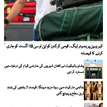
کیریبین پریمیئر لیگ ، قومی کرکٹرز کو این او سی 19 اگست کو جاری
آز
کرنے کا فیصلہ
چھی
پشاور ہائیکورٹ نے افغان شہریوں کی عارضی قیام کی درخواستیں
مسترد کر دیں
عالمی مارکیٹ میں سونا مزید مہنگا ، قیمت 7 ہفتوں کی بلند
ترین سطح پر پہنچ گئی