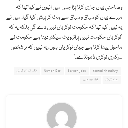
وضاحتی بیان جاری کرنا پڑا جس میں انہوں نے کہا تھا کہ
میرے بیان کو سیاق و سباق سے ہٹ کر پیش کیا گیا، میں نے
یہ نہیں کہا تھا کہ حکومت نوکریاں نہیں دے گی بلکہ یہ کہ
’نوکریاں حکومت نہیں پرائیویٹ سیکٹر دیتا ہے حکومت نے
ماحول پیدا کرنا ہے جہاں نوکریاں ہوں، یہ نہیں کہ ہر شخص
سرکاری نوکری ڈھونڈے۔‘
fawad chaudhry
I crore jobs
Usman Dar
ایک کروڑ نوکریاں
عثمان ڈار
فواد چوہدری