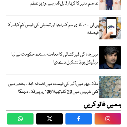
عاصم منیر کا کردار قابل قدر ہے، وزیراعظم
پی ٹی اے کا ای سم کے اجرا اور تبدیلی کی فیس کم کرنے کا
فیصلہ
میر رضا کی قبر کشائی کا معاملہ، سندھ حکومت نے نیا
میڈیکل بورڈ تشکیل دے دیا
ملک بھر میں آٹے کی قیمت میں اضافہ، ایک ہفتے میں
کئی شہروں میں 20 کلو تھیلا 100 روپے تک مہنگا
ہمیں فالو کریں
WhatsApp
Twitter
Facebook
Faceboo