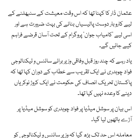
عثمان ڈار کا کہنا تھا کہ اس وقت معیشت کے سنبھلنے کے
لیے کاروبار دوست پالیسیاں بنانے کی بہت ضرورت ہے اور
اسی لیے ’کامیاب جوان‘ پروگرام کے تحت آسان قرضے فراہم
کیے جائیں گے۔
یاد رہے کہ چند روز قبل وفاقی وزیر برائے سائنس و ٹیکنالوجی
فواد چوہدری نے ایک تقریب سے خطاب کے دوران کہا تھا کہ
پاکستان تحریک انصاف کی حکومت نے ایک کروڑ نوکریاں
دینے کا وعدہ نہیں کیا تھا۔
اس بیان پر سوشل میڈیا پر فواد چوہدری کو سوشل میڈیا پر
آڑے ہاتھوں لیا گیا۔
معاملہ اس حد تک بڑھ گیا کہ وزیر سائنس و ٹیکنالوجی کو