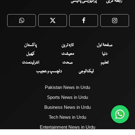
رابطہ کریں
پرائیویسی پالیسی
WhatsApp
Twitter
Facebook
Faceboo
صفحۂ اول
تازہ ترین
پاکستان
دنیا
معیشت
کھیل
تعلیم
صحت
انٹرٹینمنٹ
ٹیکنالوجی
دلچسپ و عجیب
Pakistan News in Urdu
Sports News in Urdu
Business News in Urdu
Tech News in Urdu
Entertainment News in Urdu