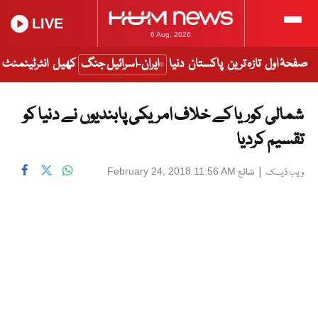
LIVE
6 Aug, 2026
صفحۂ اول
تازہ ترین
پاکستان
دنیا
ایران-اسرائیل جنگ
کھیل
انٹرٹینمنٹ
شمالی کوریا کے خلاف امریکی پابندیوں نے دنیا کو
تقسیم کردیا
|
شائع
February 24, 2018 11:56 AM
ویب ڈیسک