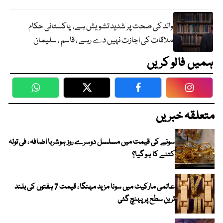
والد کی صحت پر شدید تشویش ہے، پاکستانی حکام
ملاقات کی اجازت نہیں دے رہے ، قاسم ، سلیمان
ہمیں فالو کریں
WhatsApp
Twitter
Facebook
Faceboo
متعلقہ خبریں
سونے کی قیمت میں مسلسل دوسرے روز ہوشربا اضافہ ، فی تولہ
کتنے کا ہو گیا؟
عالمی مارکیٹ میں سونا مزید مہنگا ، قیمت 7 ہفتوں کی بلند
ترین سطح پر پہنچ گئی