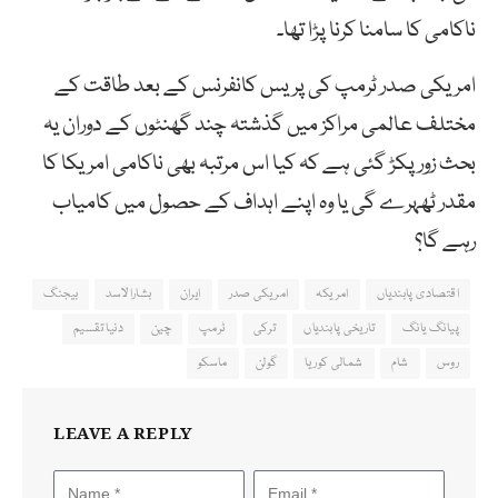
ناکامی کا سامنا کرنا پڑا تھا۔
امریکی صدر ٹرمپ کی پریس کانفرنس کے بعد طاقت کے
مختلف عالمی مراکز میں گذشتہ چند گھنٹوں کے دوران یہ
بحث زور پکڑ گئی ہے کہ کیا اس مرتبہ بھی ناکامی امریکا کا
مقدر ٹھہرے گی یا وہ اپنے اہداف کے حصول میں کامیاب
رہے گا؟
اقتصادی پابندیاں
امریکہ
امریکی صدر
ایران
بشارالاسد
بیجنگ
پیانگ یانگ
تاریخی پابندیاں
ترکی
ٹرمپ
چین
دنیا تقسیم
روس
شام
شمالی کوریا
گولن
ماسکو
LEAVE A REPLY