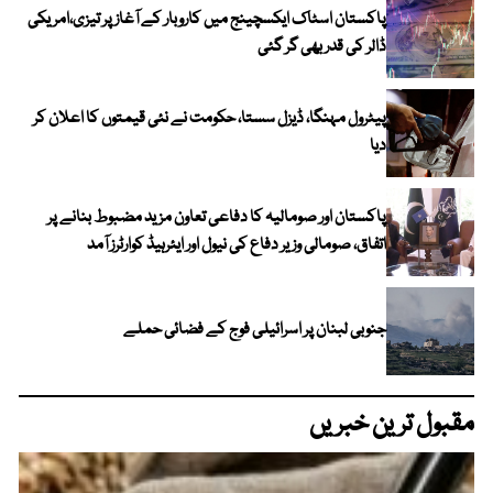
پاکستان اسٹاک ایکسچینج میں کاروبار کے آغاز پر تیزی،امریکی
ڈالر کی قدر بھی گر گئی
پیٹرول مہنگا، ڈیزل سستا، حکومت نے نئی قیمتوں کا اعلان کر
دیا
پاکستان اور صومالیہ کا دفاعی تعاون مزید مضبوط بنانے پر
اتفاق، صومالی وزیر دفاع کی نیول اور ایئرہیڈ کوارٹرز آمد
جنوبی لبنان پر اسرائیلی فوج کے فضائی حملے
مقبول ترین خبریں