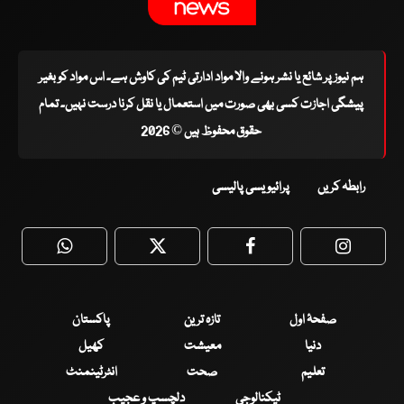
ہم نیوز پر شائع یا نشر ہونے والا مواد ادارتی ٹیم کی کاوش ہے۔ اس مواد کو بغیر
پیشگی اجازت کسی بھی صورت میں استعمال یا نقل کرنا درست نہیں۔ تمام
حقوق محفوظ ہیں © 2026
رابطہ کریں
پرائیویسی پالیسی
WhatsApp
Twitter
Facebook
Faceboo
صفحۂ اول
تازہ ترین
پاکستان
دنیا
معیشت
کھیل
تعلیم
صحت
انٹرٹینمنٹ
ٹیکنالوجی
دلچسپ و عجیب