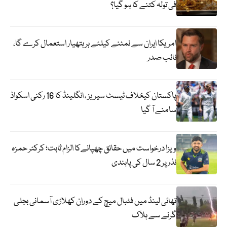
فی تولہ کتنے کا ہو گیا؟
امریکا ایران سے نمٹنے کیلئے ہر ہتھیار استعمال کرے گا،
نائب صدر
پاکستان کیخلاف ٹیسٹ سیریز ، انگلینڈ کا 16 رکنی اسکواڈ
سامنے آ گیا
ویزا درخواست میں حقائق چھپانےکا الزام ثابت؛ کرکٹر حمزہ
نذر پر 2 سال کی پابندی
تھائی لینڈ میں فٹبال میچ کے دوران کھلاڑی آسمانی بجلی
گرنے سے ہلاک