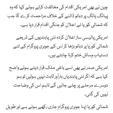
چین نے بھی امریکی اقدام کی مخالفت کرتے ہوئے کہا کہ وہ
پیانگ یانگ پر دبائو ڈالنے کے خلاف مزاحمت کرے گا جب
کہ شمالی کوریا نے اعلان کو جنگی اقدام قرار دیا ہے۔
امریکی پالیسی ساز اعلان کردہ نئی پابندیوں کے ذریعے
شمالی کوریا پر دبائو بڑھا کر اس کے جوہری پروگرام کے لئے
دستیاب وسائل ختم کرنا چاہتے ہیں۔
امریکی صدر نے بھی اسے باغی ملک قرار دیتے ہوئے واضح
کیا ہے کہ اگر نئی پابندیاں بارآور ثابت نہیں ہوتیں تو ہم
دوسرے مرحلے پر چلے جائیں گے تاہم اس کی وضاحت
نہیں کی گئی۔
شمالی کوریا اپنا جوہری پروگرام جاری رکھے ہوئے ہے اور طویل