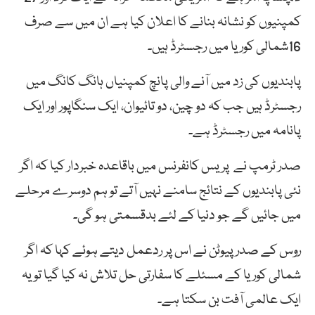
کمپنیوں کو نشانہ بنانے کا اعلان کیا ہے ان میں سے صرف
16شمالی کوریا میں رجسٹرڈ ہیں۔
پابندیوں کی زد میں آنے والی پانچ کمپنیاں ہانگ کانگ میں
رجسٹرڈ ہیں جب کہ دو چین، دو تائیوان، ایک سنگاپور اور ایک
پانامہ میں رجسٹرڈ ہے۔
صدر ٹرمپ نے پریس کانفرنس میں باقاعدہ خبردار کیا کہ اگر
نئی پابندیوں کے نتائج سامنے نہیں آتے تو ہم دوسرے مرحلے
میں جائیں گے جو دنیا کے لئے بدقسمتی ہو گی۔
روس کے صدر پیوٹن نے اس پر ردعمل دیتے ہوئے کہا کہ اگر
شمالی کوریا کے مسئلے کا سفارتی حل تلاش نہ کیا گیا تو یہ
ایک عالمی آفت بن سکتا ہے۔