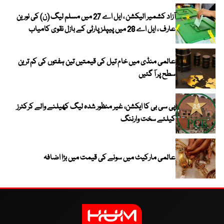
آزاد کشمیر الیکشن ، ایل اے 27 میں مسلم لیگ (ن) کی نورین
عارف ، ایل اے 28 میں پیپلز پارٹی کے بازل نقوی کامیاب
عالمی منڈی میں خام تیل کی قیمتیں تین ہفتوں کی کم ترین
سطح پر آ گئیں
پی سی بی کا ایکشن، غیر منظور شدہ لیگ کھیلنے والے کرکٹرز
کیلئے سخت وارننگ
عالمی مارکیٹ میں سونے کی قیمت میں بڑا اضافہ