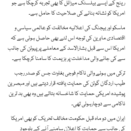
رینج کے ایسے بیلسٹک میزائل کا بھی تجربہ کرچکا ہے جو
امریکا کو نشانہ بنانے کی صلاحیت کا حامل ہے۔
ماسکو اور بیجنگ کی اعلانیہ مخالفت کو عالمی سیاسی و
اقتصادی ماہرین کی توجہ اس لئے بھی حاصل ہوئی ہے کہ
امریکا اس سے قبل بشارالاسد کے معاملے پر پیوٹن کی جانب
سے کی جانے والی مداخلت پر ہزیمت کا سامنا کرچکا ہے۔
ترکی میں ہونے والی ناکام فوجی بغاوت جس کو صدر رجب
طیب اردگان گولن کی حمایت یافتہ قرار دیتے ہیں اور مبصرین
پوشیدہ امریکی حمایت کا شاخسانہ بتاتے ہیں وہ بھی بد ترین
ناکامی سے دوچارہوئی تھی۔
ایران میں دو ماہ قبل حکومت مخالف تحریک کو بھی امریکا
کی جانب سے حمایت کا اعلان سامنے آنے کے باوجود