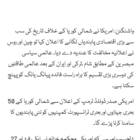
واشنگٹن: امریکا نے شمالی کوریا کے خلاف تاریخ کی سب
سے بڑی اقتصادی پابندیاں لگانے کا اعلان کیا تو چین اور روس
نے اعلانیہ مخالفت کا عندیہ دے دیا۔ عالمی سیاسی
مبصرین کے مطابق شام ،ترکی اور ایران کے بعد عالمی طاقتوں
کی دوسری بڑی تقسیم کا براہ راست فائدہ پیانگ یانگ کو پہنچ
سکتا ہے۔
امریکی صدر ڈونلڈ ٹرمپ کے اعلان سے شمالی کوریا کے 50
بحری جہازوں اور بحری ٹرانسپورٹ کمپنیوں کو نئی پابندیوں کا
سامنا کرنا پڑے گا۔
دلچسپ امر ہے کہ امریکی محکمہ خزانہ نے ایک فرد اور 27