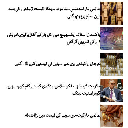
عالمی مارکیٹ میں سونا مزید مہنگا ، قیمت 7 ہفتوں کی بلند
ترین سطح پر پہنچ گئی
پاکستان اسٹاک ایکسچینج میں کاروبار کے آغاز پر تیزی،امریکی
ڈالر کی قدر بھی گر گئی
خریداروں کیلئے بری خبر ، سونے کی قیمتوں کو پر لگ گئے
حکومت کیساتھ ملکر اسلامی بینکاری کیلئے کام کر رہے ہیں ،
گورنر اسٹیٹ بینک
عالمی مارکیٹ میں سونے کی قیمت میں بڑا اضافہ