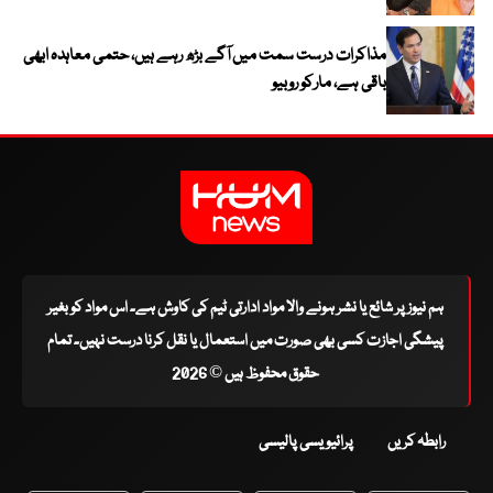
مذاکرات درست سمت میں آگے بڑھ رہے ہیں، حتمی معاہدہ ابھی
باقی ہے، مارکو روبیو
ہم نیوز پر شائع یا نشر ہونے والا مواد ادارتی ٹیم کی کاوش ہے۔ اس مواد کو بغیر
پیشگی اجازت کسی بھی صورت میں استعمال یا نقل کرنا درست نہیں۔ تمام
حقوق محفوظ ہیں © 2026
رابطہ کریں
پرائیویسی پالیسی