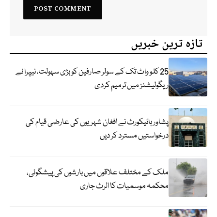
تازہ ترین خبریں
25 کلو واٹ تک کے سولر صارفین کو بڑی سہولت، نیپرا نے
ریگولیشنز میں ترمیم کردی
پشاور ہائیکورٹ نے افغان شہریوں کی عارضی قیام کی
درخواستیں مسترد کر دیں
ملک کے مختلف علاقوں میں بارشوں کی پیشگوئی،
محکمہ موسمیات کا الرٹ جاری