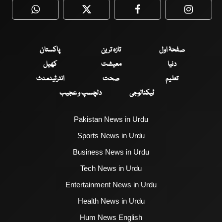
WhatsApp
Twitter
Facebook
Faceboo
صفحۂ اول
تازہ ترین
پاکستان
دنیا
معیشت
کھیل
تعلیم
صحت
انٹرٹینمنٹ
ٹیکنالوجی
دلچسپ و عجیب
Pakistan News in Urdu
Sports News in Urdu
Business News in Urdu
Tech News in Urdu
Entertainment News in Urdu
Health News in Urdu
Hum News English