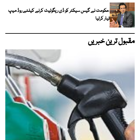
حکومت نے گیس سیکٹر کو ڈی ریگولیٹ کرنے کیلئے روڈ میپ
تیار کرلیا
مقبول ترین خبریں