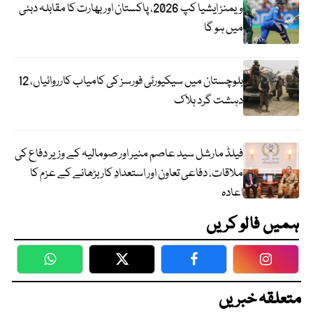
ویمنز ایشیا کپ 2026، پاکستان اور بھارت کا مقابلہ دبئی
میں ہو گا
بلوچستان میں سیکیورٹی فورسز کی کامیاب کارروائیاں، 12
دہشت گرد ہلاک
فیلڈ مارشل سید عاصم منیر اور صومالیہ کے وزیر دفاع کی
ملاقات، دفاعی تعاون اور استعدادِ کار بڑھانے کے عزم کا
اعادہ
ہمیں فالو کریں
WhatsApp
Twitter
Facebook
Faceboo
متعلقہ خبریں