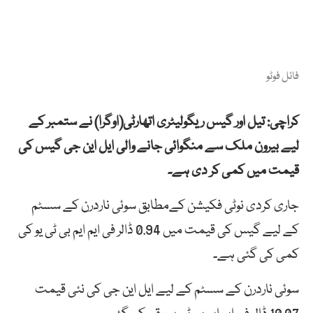
فائل فوٹو
کراچی:
تیل اور گیس ریگولیٹری اتھارٹی(اوگرا) نے ستمبر کے
لیے بیرون ملک سے منگوائی جانے والی ایل این جی گیس کی
قیمت میں کمی کر دی ہے۔
جاری کردی نوٹی فکیشن کےمطابق سوئی ناردرن کے سسٹم
کے لیے گیس کی قیمت میں 0.94 ڈالر فی ایم ایم بی ٹی یو کی
کمی کی گئی ہے۔
سوئی ناردرن کے سسٹم کے لیے ایل این جی کی نئی قیمت