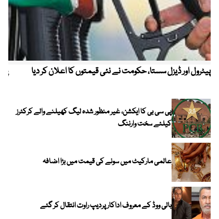
پیٹرول اور ڈیزل سستا، حکومت نے نئی قیمتوں کا اعلان کر دیا
پیٹ
پی سی بی کا ایکشن، غیر منظور شدہ لیگ کھیلنے والے کرکٹرز
کیلئے سخت وارننگ
عالمی مارکیٹ میں سونے کی قیمت میں بڑا اضافہ
بالی ووڈ کے معروف اداکار پردیپ راوت انتقال کر گئے