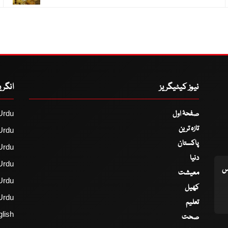
نیوز کیٹیگریز
انگر
صفحۂ اول
Urdu
تازہ ترین
Urdu
پاکستان
Urdu
دنیا
Urdu
اس
معیشت
Urdu
کھیل
Urdu
تعلیم
lish
صحت