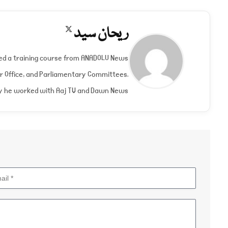
ریحان سید
X
(Twitter)
nded a training course from ANADOLU News
er Office, and Parliamentary Committees.
y he worked with Aaj TV and Dawn News.