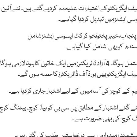
یف ایگزیکٹوکےاختیارات علیحدہ کردیےگئے ہیں۔ نئےآئین
نٹرل پنجاب،خیبرپختونخواکرکٹ ایسوسی ایشنزشامل
نئے آئین کے تحت پی سی بی بورڈآف گورنرز 11 ارکان پرمشتمل ہوگا۔ 4 آزادڈائریکٹرزمیں ایک خاتون کاہونالازمی ہوگ
رچیف ایگزیکٹوبھی بورڈآف ڈائریکٹرزکاحصہ ہوں گے۔
 کے کوچز کی آسامیوں کے لیےاشتہار جاری کردیا ہے۔
ئے گئے اشتہار کے مطابق پی سی بی کو ہیڈ کوچ، بیٹنگ کوچ
ننگ کوچ کی بھی ضرورت ہے۔
اہشمند امیدواروں سے درخواستیں طلب کی گئی ہیں۔