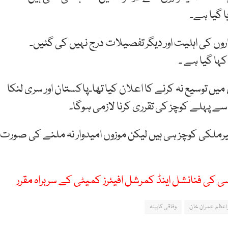
وں کی اہلیت اور دیگر تفصیلات درج نہیں کی گئیں۔
ا گیا ہے ۔
 توسیع نہ کرنے کا اعلان کیا تھا۔پاکستان اور سری لنکا
ے پہلے کوچز کی تقرری کرنا لازمی ہوگا۔
غیرملکی کوچز ہی ہیں لیکن موزوں امیدوار نہ ملنے کی صورت
 کی فنانشل اینڈ کمرشل افیئرز کمیٹی کے سربراہ مقرر
اعظم عمران خان
وفاقی کابینہ