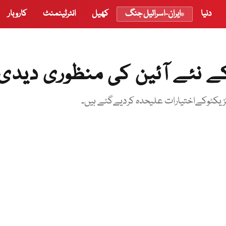
دنیا
ایران-اسرائیل جنگ
کھیل
انٹرٹینمنٹ
کاروبار
کے نئے آئین کی منظوری دیدی
گزیکٹوکےاختیارات علیحدہ کردیےگئے ہیں۔