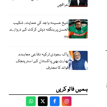
عراقچی
شیخ حسینہ واجد کی حمایت، شکیب
الحسن پر بنگلہ دیش کرکٹ کے دروازے
بند
ا۔
پاک سعودی ترکیہ دفاعی معاہدہ،
بھارت بھی پاکستان کے اسٹریٹجک
فوائد کا معترف
ہمیں فالو کریں
WhatsApp
Twitter
Facebook
Facebook