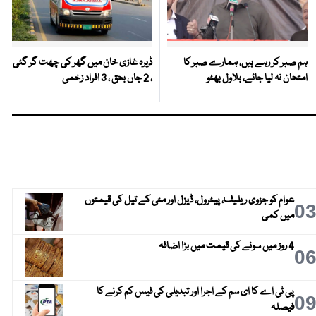
ہم صبر کر رہے ہیں، ہمارے صبر کا
ڈیرہ غازی خان میں گھر کی چھت گر گئی
امتحان نہ لیا جائے، بلاول بھٹو
، 2 جاں بحق ، 3 افراد زخمی
عوام کو جزوی ریلیف، پیٹرول، ڈیزل اور مٹی کے تیل کی قیمتوں
0
میں کمی
4 روز میں سونے کی قیمت میں بڑا اضافہ
0
پی ٹی اے کا ای سم کے اجرا اور تبدیلی کی فیس کم کرنے کا
0
فیصلہ