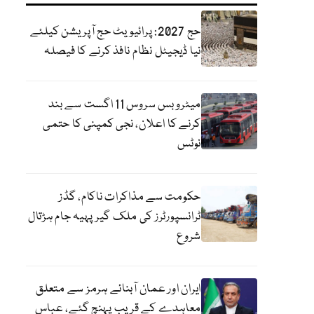
حج 2027: پرائیویٹ حج آپریشن کیلئے
نیا ڈیجیٹل نظام نافذ کرنے کا فیصلہ
میٹرو بس سروس 11 اگست سے بند
کرنے کا اعلان، نجی کمپنی کا حتمی
نوٹس
حکومت سے مذاکرات ناکام، گڈز
ٹرانسپورٹرز کی ملک گیر پہیہ جام ہڑتال
شروع
ایران اور عمان آبنائے ہرمز سے متعلق
معاہدے کے قریب پہنچ گئے، عباس