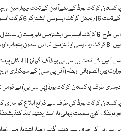
پاکستان کرکٹ بورڈ کے نئےآئین کےتحت چیئرمین اورچ
کےتحت 16ریجنل کرکٹ ایسوسی ایشنزکو 6کرکٹ ایسوسی ایشنزمیں تبدیل کردیا گیاہے۔
اس طرح 6 کرکٹ ایسوسی ایشنزمیں بلوچستان،سی
ہیں۔ 6کرکٹ ایسوسی ایشنزمیں ناردرن،سدرن پنجاب اورسندھ کوبھی شامل کیا گیاہے۔
وزارت بین الصوبائی رابطہ (آئی پی سی) کے سیکرٹری او
دوسری طرف پاکستان کرکٹ بورڈ(پی سی بی) نے قومی ٹیم
پاکستان کرکٹ بورڈ کی طرف سے ذرائع ابلاغ کو جاری ک
اور بولنگ کوچ سمیت پہلی بار اسٹرینتھ اینڈ کنڈیش
پی سی بی کی طرف سے دیئے گئے اخبار اشتہار میں خو