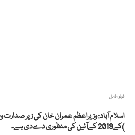
فوٹو: فائل
اسلام آباد: وزیراعظم عمران خان کی زیر صدارت و
)کے2019 کےآئین کی منظوری دےدی ہے۔