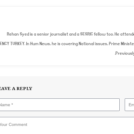
Rehan Syed is a senior journalist and a SESRIC fellow too. He atte
ENCY TURKEY. In Hum News, he is covering National issues, Prime Minist
Previousl
EAVE A REPLY