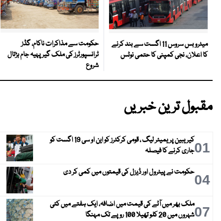
حکومت سے مذاکرات ناکام، گڈز
میٹرو بس سروس 11 اگست سے بند کرنے
ٹرانسپورٹرز کی ملک گیر پہیہ جام ہڑتال
کا اعلان، نجی کمپنی کا حتمی نوٹس
شروع
مقبول ترین خبریں
کیریبین پریمیئر لیگ ، قومی کرکٹرز کو این او سی 19 اگست کو
01
جاری کرنے کا فیصلہ
حکومت نے پیٹرول اور ڈیزل کی قیمتوں میں کمی کر دی
04
ملک بھر میں آٹے کی قیمت میں اضافہ، ایک ہفتے میں کئی
07
شہروں میں 20 کلو تھیلا 100 روپے تک مہنگا