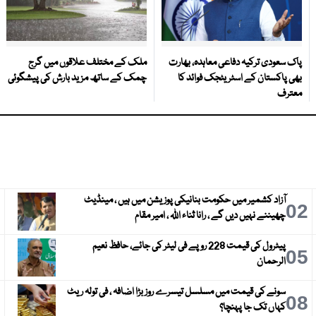
پاک سعودی ترکیہ دفاعی معاہدہ، بھارت
ملک کے مختلف علاقوں میں گرج
بھی پاکستان کے اسٹریٹجک فوائد کا
چمک کے ساتھ مزید بارش کی پیشگوئی
معترف
آزاد کشمیر میں حکومت بنانیکی پوزیشن میں ہیں ، مینڈیٹ
3
02
چھیننے نہیں دیں گے ، رانا ثناء اللہ ، امیر مقام
پیٹرول کی قیمت 228 روپے فی لیٹر کی جائے، حافظ نعیم
6
05
الرحمان
سونے کی قیمت میں مسلسل تیسرے روز بڑا اضافہ ، فی تولہ ریٹ
9
08
کہاں تک جا پہنچا؟