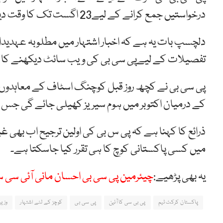
درخواستیں جمع کرانے کے لیے23 اگست تک کا وقت دیا گیا ہے۔
دلچسپ بات یہ ہے کہ اخبار اشتہار میں مطلوبہ عہدیدار
تفصیلات کے لیےپی سی بی کی ویب سائٹ دیکھنے کا کہ
پی سی بی نے کچھ روز قبل کوچنگ اسٹاف کے معاہدوں میں
کے درمیان اکتوبر میں ہوم سیریز کھیلی جائے گی جس س
ذرائع کا کہنا ہے کہ پی س بی کی اولین ترجیح اب بھی 
میں کسی پاکستانی کوچ کا ہی تقرر کیا جاسکتا ہے۔
یہ بھی پڑھیے:
چیئرمین پی سی بی احسان مانی آئی سی سی
پاکستان کرکٹ ٹیم
پی بی سی کا آئین
پی سی بی
کوچز کے لئے اشتہار
وزیر