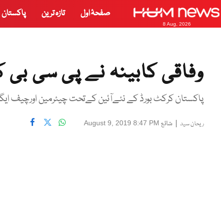
صفحۂ اول
تازہ ترین
پاکستان
8 Aug, 2026
وفاقی کابینہ نے پی سی بی 
پاکستان کرکٹ بورڈ کے نئےآئین کےتحت چیئرمین اورچیف ای
|
شائع
August 9, 2019 8:47 PM
ریحان سید