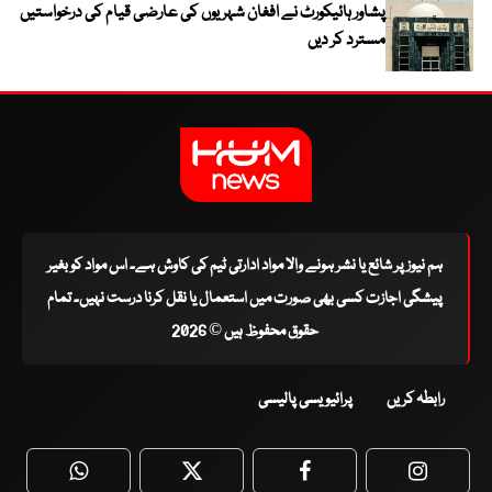
پشاور ہائیکورٹ نے افغان شہریوں کی عارضی قیام کی درخواستیں
مسترد کر دیں
ہم نیوز پر شائع یا نشر ہونے والا مواد ادارتی ٹیم کی کاوش ہے۔ اس مواد کو بغیر
پیشگی اجازت کسی بھی صورت میں استعمال یا نقل کرنا درست نہیں۔ تمام
حقوق محفوظ ہیں © 2026
رابطہ کریں
پرائیویسی پالیسی
WhatsApp
Twitter
Facebook
Faceboo