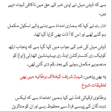
ہے کہ ڈیلی میل نے اپنی خبر کے حق میں ناکافی ثبوت دیے
ہیں۔
ادارے نے کہا کہ ہماری امداد سے بننے والے اسکول مکمل
ہو گئے تھے اور اس کا آڈٹ بھی کرایا گیا تھا۔
ڈیلی میل کی خبر کے جواب میں کہا گیا ہے کہ پنجاب ارتھ
کوئیک ری کنسٹرکشن اینڈ ری ہیبلیٹشین اتھارٹی (ایرا) کو
منصوبے مکمل ہونے کے بعد رقم دی گئی تھی۔
یہ بھی پڑھیں:
شہباز شریف کیخلاف برطانیہ میں بھی
تحقیقات شروع
برطانوی ترقیاتی فنڈ نے کہا ہمیں اعتماد ہے کہ ٹیکس
دہندگان کے پیسے فراڈ سے محفوظ رہے اور ان کو متاثرین