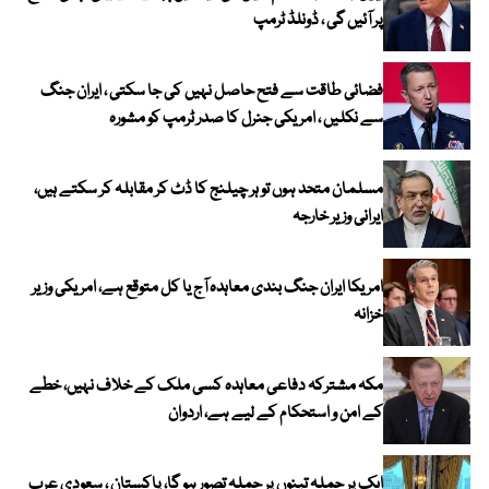
پر آئیں گی ، ڈونلڈ ٹرمپ
فضائی طاقت سے فتح حاصل نہیں کی جا سکتی ، ایران جنگ
سے نکلیں ، امریکی جنرل کا صدر ٹرمپ کو مشورہ
مسلمان متحد ہوں تو ہر چیلنج کا ڈٹ کر مقابلہ کر سکتے ہیں،
ایرانی وزیر خارجہ
امریکا ایران جنگ بندی معاہدہ آج یا کل متوقع ہے، امریکی وزیر
خزانہ
مکہ مشترکہ دفاعی معاہدہ کسی ملک کے خلاف نہیں، خطے
کے امن و استحکام کے لیے ہے، اردوان
ایک پر حملہ تینوں پر حملہ تصور ہو گا، پاکستان ، سعودی عرب