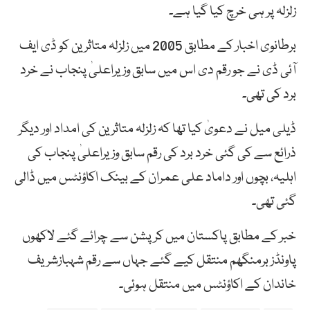
زلزلہ پر ہی خرچ کیا گیا ہے۔
برطانوی اخبار کے مطابق 2005 میں زلزلہ متاثرین کو ڈی ایف
آئی ڈی نے جو رقم دی اس میں سابق وزیراعلیٰ پنجاب نے خرد
برد کی تھی۔
ڈیلی میل نے دعویٰ کیا تھا کہ زلزلہ متاثرین کی امداد اور دیگر
ذرائع سے کی گئی خرد برد کی رقم سابق وزیراعلیٰ پنجاب کی
اہلیہ، بچوں اور داماد علی عمران کے بینک اکاؤنٹس میں ڈالی
گئی تھی۔
خبر کے مطابق پاکستان میں کرپشن سے چرائے گئے لاکھوں
پاونڈز برمنگھم منتقل کیے گئے جہاں سے رقم شہبازشریف
خاندان کے اکاؤنٹس میں منتقل ہوئی۔