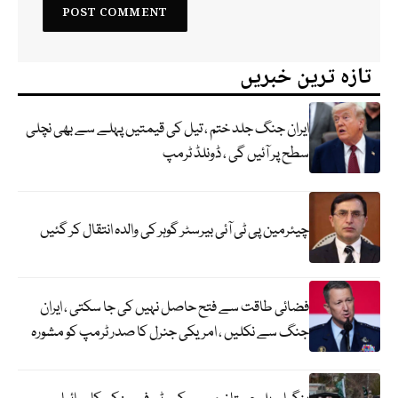
تازہ ترین خبریں
ایران جنگ جلد ختم ، تیل کی قیمتیں پہلے سے بھی نچلی
سطح پر آئیں گی ، ڈونلڈ ٹرمپ
چیئرمین پی ٹی آئی بیرسٹر گوہر کی والدہ انتقال کر گئیں
فضائی طاقت سے فتح حاصل نہیں کی جا سکتی ، ایران
جنگ سے نکلیں ، امریکی جنرل کا صدر ٹرمپ کو مشورہ