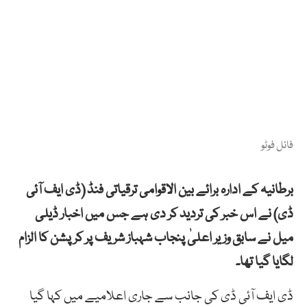
فائل فوٹو
برطانیہ کے ادارہ برائے بین الاقوامی ترقیاتی فنڈ (ڈی ایف آئی
ڈی) نے اس خبر کی تردید کر دی ہے جس میں اخبار ڈیلی
میل نے سابق وزیر اعلیٰ پنجاب شہباز شریف پر کرپشن کا الزام
لگایا گیا تھا۔
ڈی ایف آئی ڈی کی جانب سے جاری اعلامیے میں کہا گیا