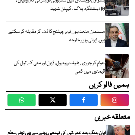
ہنگو اور بلوچستان میں سکیورٹی فورسز کی کارروائیاں ،
10دہشتگرد ہلاک ، کیپٹن شہید
مسلمان متحد ہوں تو ہر چیلنج کا ڈٹ کر مقابلہ کر سکتے
ہیں، ایرانی وزیر خارجہ
عوام کو جزوی ریلیف، پیٹرول، ڈیزل اور مٹی کے تیل کی
قیمتوں میں کمی
ہمیں فالو کریں
WhatsApp
Twitter
Facebook
Faceboo
متعلقہ خبریں
ایران جنگ جلد ختم ، تیل کی قیمتیں پہلے سے بھی نچلی سطح