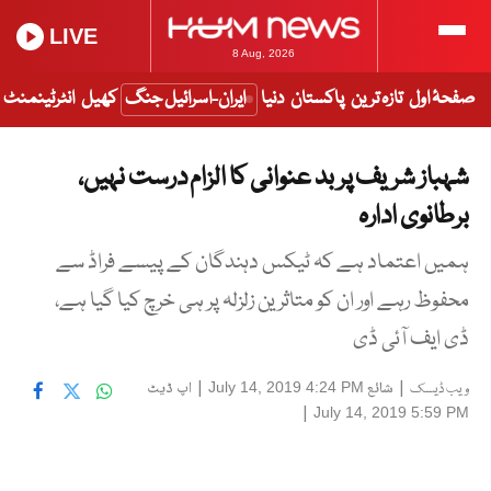
LIVE
8 Aug, 2026
صفحۂ اول
تازہ ترین
پاکستان
دنیا
ایران-اسرائیل جنگ
کھیل
انٹرٹینمنٹ
شہباز شریف پر بد عنوانی کا الزام درست نہیں،
برطانوی ادارہ
ہمیں اعتماد ہے کہ ٹیکس دہندگان کے پیسے فراڈ سے
محفوظ رہے اور ان کو متاثرین زلزلہ پر ہی خرچ کیا گیا ہے،
ڈی ایف آئی ڈی
|
شائع
|
اپ ڈیٹ
July 14, 2019 4:24 PM
ویب ڈیسک
|
July 14, 2019 5:59 PM