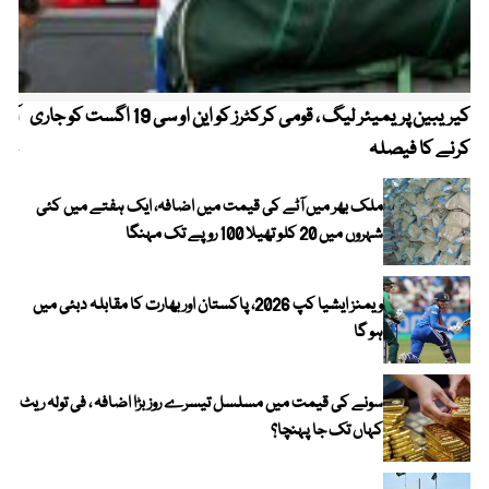
کیریبین پریمیئر لیگ ، قومی کرکٹرز کو این او سی 19 اگست کو جاری
آز
کرنے کا فیصلہ
چھی
ملک بھر میں آٹے کی قیمت میں اضافہ، ایک ہفتے میں کئی
شہروں میں 20 کلو تھیلا 100 روپے تک مہنگا
ویمنز ایشیا کپ 2026، پاکستان اور بھارت کا مقابلہ دبئی میں
ہو گا
سونے کی قیمت میں مسلسل تیسرے روز بڑا اضافہ ، فی تولہ ریٹ
کہاں تک جا پہنچا؟