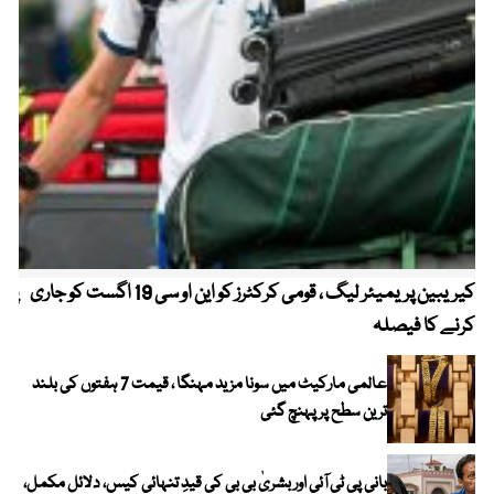
کیریبین پریمیئر لیگ ، قومی کرکٹرز کو این او سی 19 اگست کو جاری
پیٹ
کرنے کا فیصلہ
عالمی مارکیٹ میں سونا مزید مہنگا ، قیمت 7 ہفتوں کی بلند
ترین سطح پر پہنچ گئی
بانی پی ٹی آئی اور بشریٰ بی بی کی قیدِ تنہائی کیس، دلائل مکمل،