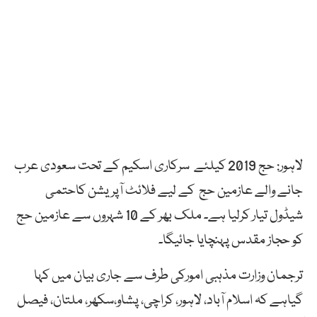
لاہور: حج 2019 کیلئے سرکاری اسکیم کے تحت سعودی عرب
جانے والے عازمین حج کے لیے فلائٹ آپریشن کاحتمی
شیڈول تیار کرلیا ہے۔ ملک بھر کے 10 شہروں سے عازمین حج
کو حجاز مقدس پہنچایا جائیگا۔
ترجمان وزارت مذہبی امورکی طرف سے جاری بیان میں کہا
گیاہے کہ اسلام آباد، لاہور، کراچی، پشاو،سکھر، ملتان، فیصل