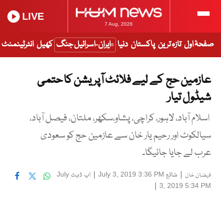
LIVE
7 Aug, 2026
صفحۂ اول
تازہ ترین
پاکستان
دنیا
ایران-اسرائیل جنگ
کھیل
انٹرٹینمنٹ
عازمین حج کے لیے فلائٹ آپریشن کا حتمی
شیڈول تیار
اسلام آباد، لاہور، کراچی، پشاو،سکھر، ملتان، فیصل آباد،
سیالکوٹ اور رحیم یار خان سے عازمین حج کو سعودی
عرب لے جایا جائیگا۔
|
شائع
|
اپ ڈیٹ
July
July 3, 2019 3:36 PM
فیضان خان
|
3, 2019 5:34 PM