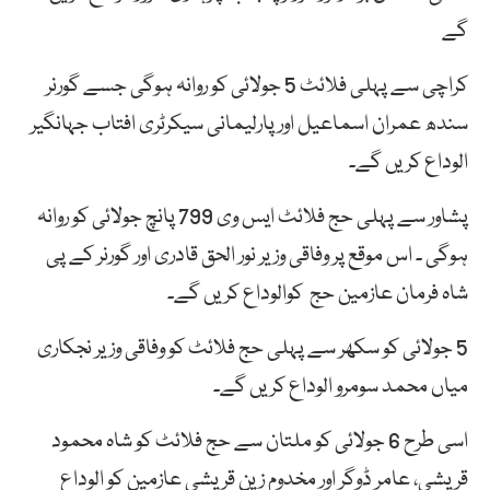
گے
کراچی سے پہلی فلائٹ 5 جولائی کو روانہ ہوگی جسے گورنر
سندھ عمران اسماعیل اور پارلیمانی سیکرٹری افتاب جہانگیر
الوداع کریں گے۔
پشاور سے پہلی حج فلائٹ ایس وی 799 پانچ جولائی کو روانہ
ہوگی ۔ اس موقع پر وفاقی وزیر نور الحق قادری اور گورنر کے پی
شاہ فرمان عازمین حج کوالوداع کریں گے۔
5 جولائی کو سکھر سے پہلی حج فلائٹ کو وفاقی وزیر نجکاری
میاں محمد سومرو الوداع کریں گے۔
اسی طرح 6 جولائی کو ملتان سے حج فلائٹ کو شاہ محمود
قریشی، عامر ڈوگر اور مخدوم زین قریشی عازمین کو الوداع