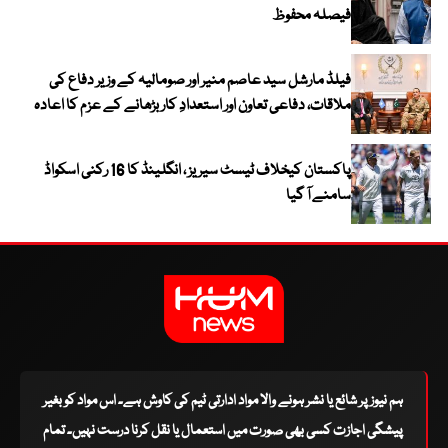
فیصلہ محفوظ
فیلڈ مارشل سید عاصم منیر اور صومالیہ کے وزیر دفاع کی
ملاقات، دفاعی تعاون اور استعدادِ کار بڑھانے کے عزم کا اعادہ
پاکستان کیخلاف ٹیسٹ سیریز ، انگلینڈ کا 16 رکنی اسکواڈ
سامنے آ گیا
ہم نیوز پر شائع یا نشر ہونے والا مواد ادارتی ٹیم کی کاوش ہے۔ اس مواد کو بغیر
پیشگی اجازت کسی بھی صورت میں استعمال یا نقل کرنا درست نہیں۔ تمام