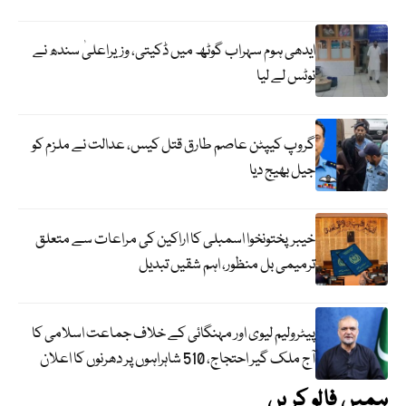
ایدھی ہوم سہراب گوٹھ میں ڈکیتی، وزیراعلیٰ سندھ نے
نوٹس لے لیا
گروپ کیپٹن عاصم طارق قتل کیس، عدالت نے ملزم کو
جیل بھیج دیا
خیبرپختونخوا اسمبلی کا اراکین کی مراعات سے متعلق
ترمیمی بل منظور، اہم شقیں تبدیل
پیٹرولیم لیوی اور مہنگائی کے خلاف جماعت اسلامی کا
آج ملک گیر احتجاج، 510 شاہراہوں پر دھرنوں کا اعلان
ہمیں فالو کریں