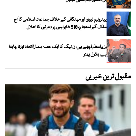
بل منظور، اہم شقیں تبدیل
پیٹرولیم لیوی اور مہنگائی کے خلاف جماعت اسلامی کا آج
ملک گیر احتجاج، 510 شاہراہوں پر دھرنوں کا اعلان
وزیراعظم اچھے ہیں، ن لیگ کا ایک حصہ ہمارا اتحاد توڑنا چاہتا
ہے، بلاول بھٹو
مقبول ترین خبریں