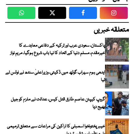
WhatsApp
Twitter
Facebook
Faceboo
متعلقہ خبریں
پاکستان، سعودی عرب اور ترکیہ کے دفاعی معاہدے کا
خیرمقدم، مسلم دنیا کے اتحاد کا نیا باب شروع ہوگیا، مریم نواز
ایدھی ہوم سہراب گوٹھ میں ڈکیتی، وزیراعلیٰ سندھ نے نوٹس لے
لیا
گروپ کیپٹن عاصم طارق قتل کیس، عدالت نے ملزم کو جیل
بھیج دیا
خیبرپختونخوا اسمبلی کا اراکین کی مراعات سے متعلق ترمیمی