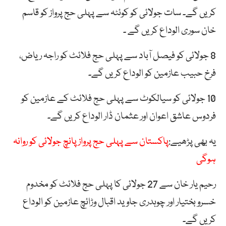
کریں گے۔ سات جولائی کو کوئٹہ سے پہلی حج پرواز کو قاسم
خان سوری الوداع کریں گے ۔
8 جولائی کو فیصل آباد سے پہلی حج فلائٹ کو راجہ ریاض،
فرخ حبیب عازمین کو الوداع کریں گے۔
10 جولائی کو سیالکوٹ سے پہلی حج فلائٹ کے عازمین کو
فردوس عاشق اعوان اور عثمان ڈار الوداع کریں گے۔
یہ بھی پڑھیے:
پاکستان سے پہلی حج پرواز پانچ جولائی کو روانہ
ہوگی
رحیم یار خان سے 27 جولائی کا پہلی حج فلائٹ کو مخدوم
خسرو بختیار اور چوہدری جاوید اقبال وڑائچ عازمین کو الوداع
کریں گے۔