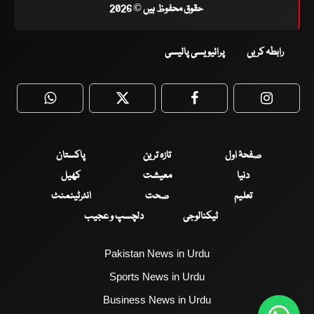
حقوق محفوظ ہیں © 2026
رابطہ کریں
پرائیویسی پالیسی
WhatsApp
Twitter
Facebook
Faceboo
صفحۂ اول
تازہ ترین
پاکستان
دنیا
معیشت
کھیل
تعلیم
صحت
انٹرٹینمنٹ
ٹیکنالوجی
دلچسپ و عجیب
Pakistan News in Urdu
Sports News in Urdu
Business News in Urdu