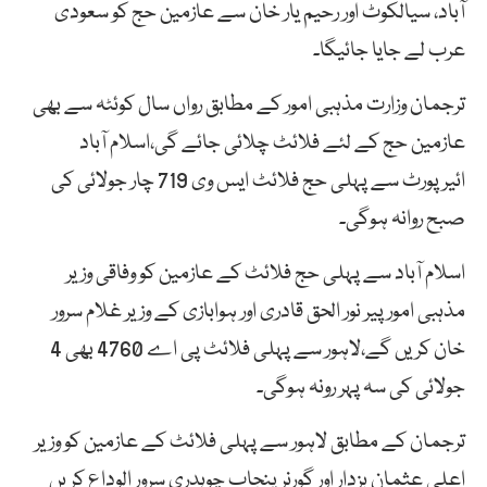
آباد، سیالکوٹ اور رحیم یار خان سے عازمین حج کو سعودی
عرب لے جایا جائیگا۔
ترجمان وزارت مذہبی امور کے مطابق رواں سال کوئٹہ سے بھی
عازمین حج کے لئے فلائٹ چلائی جائے گی،اسلام آباد
ائیرپورٹ سے پہلی حج فلائٹ ایس وی 719 چار جولائی کی
صبح روانہ ہوگی۔
اسلام آباد سے پہلی حج فلائٹ کے عازمین کو وفاقی وزیر
مذہبی امور پیر نور الحق قادری اور ہوابازی کے وزیر غلام سرور
خان کریں گے،لاہور سے پہلی فلائٹ پی اے 4760 بھی 4
جولائی کی سہ پہر رونہ ہوگی۔
ترجمان کے مطابق لاہور سے پہلی فلائٹ کے عازمین کو وزیر
اعلی عثمان بزدار اور گورنر پنجاب چوہدری سرور الوداع کریں