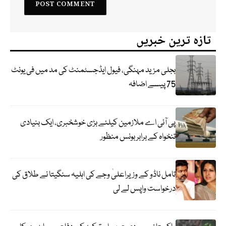
تازہ ترین خبریں
بجلی مزید مہنگی، فیول ایڈجسٹمنٹ کی مد میں فی یونٹ
75 پیسے اضافہ
پی آئی اے ملازمین کیلئے بڑی خوشخبری، ایک بنیادی
تنخواہ کے برابر بونس منظور
تامل ناڈو کے وزیراعلیٰ وجے کی اہلیہ سنگیتا نے طلاق کی
درخواست واپس لے لی