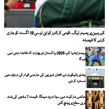
کیریبین پریمیئر لیگ ، قومی کرکٹرز کو این او سی 19 اگست کو جاری
آز
کرنے کا فیصلہ
چھی
ویمنز ایشیا کپ 2026، پاکستان اور بھارت کا مقابلہ دبئی میں
ہو گا
پشاور ہائیکورٹ نے افغان شہریوں کی عارضی قیام کی درخواستیں
مسترد کر دیں
عالمی مارکیٹ میں سونا مزید مہنگا ، قیمت 7 ہفتوں کی بلند
ترین سطح پر پہنچ گئی