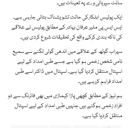
سائٹ سپرہائی وے پہ تعینات ہیں۔
ایک پولیس اہلکارکی حالت تشویشناک بتائی جارہی ہے۔
ایس ایس پی ملیر عرفان بہادر کے مطابق پولیس نے علاقے
کی ناکہ بندی کرکے واقع کی تحقیقات شروع کردی ہیں۔
سہراب گوٹھ کے علاقے میں اندھی گولی لگنے سے سمیع
نامی شخص زخمی ہو گیا ہے جسے طبی امداد کے لیے
اسپتال منتقل کردیا گیا ہے۔ اسپتال میں ڈاکٹر اسے طبی
امداد فراہم کررہے ہیں۔
ہم نیوز کے مطابق کچھی پاڑا کیماڑی میں بھی فائرنگ سے دو
افراد زخمی ہوگئے ہیں جنہیں طبی امداد کے لیے اسپتال
منتقل کردیا گیا ہے۔