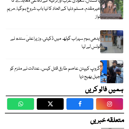
پاکستان، سعودی عرب اور ترکیہ کے دفاعی معاہدے کا
خیرمقدم، مسلم دنیا کے اتحاد کا نیا باب شروع ہوگیا، مریم
نواز
ایدھی ہوم سہراب گوٹھ میں ڈکیتی، وزیراعلیٰ سندھ نے
نوٹس لے لیا
گروپ کیپٹن عاصم طارق قتل کیس، عدالت نے ملزم کو
جیل بھیج دیا
ہمیں فالو کریں
WhatsApp
Twitter
Facebook
Faceboo
متعلقہ خبریں