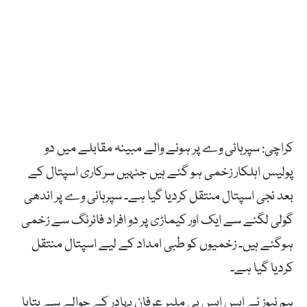
کراچی: سپرہائی وے پر ہونے والے مبینہ مقابلے میں دو
پولیس اہلکار زخمی ہو گئے ہیں جنہیں سرکاری اسپتال کے
بعد نجی اسپتال منتقل کردیا گیا ہے۔ سپرہائی وے پر اندھی
گولی لگنے سے ایک اور کیماڑی پر دو افراد فائرنگ سے زخمی
ہوگئے ہیں۔ زخمیوں کو طبی امداد کے لیے اسپتال منتقل
کردیا گیا ہے۔
ہم نیوز نے ایس ایس پی ملیر عرفان بہادر کے حوالے سے بتایا