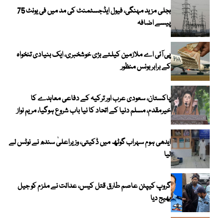
بجلی مزید مہنگی، فیول ایڈجسٹمنٹ کی مد میں فی یونٹ 75
پیسے اضافہ
پی آئی اے ملازمین کیلئے بڑی خوشخبری، ایک بنیادی تنخواہ
کے برابر بونس منظور
پاکستان، سعودی عرب اور ترکیہ کے دفاعی معاہدے کا
خیرمقدم، مسلم دنیا کے اتحاد کا نیا باب شروع ہوگیا، مریم نواز
ایدھی ہوم سہراب گوٹھ میں ڈکیتی، وزیراعلیٰ سندھ نے نوٹس لے
لیا
گروپ کیپٹن عاصم طارق قتل کیس، عدالت نے ملزم کو جیل
بھیج دیا