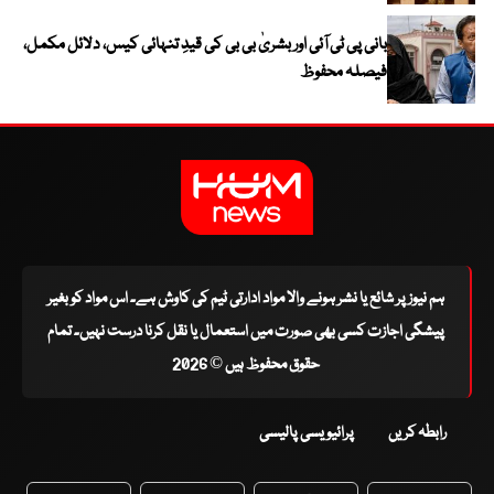
بانی پی ٹی آئی اور بشریٰ بی بی کی قیدِ تنہائی کیس، دلائل مکمل،
فیصلہ محفوظ
ہم نیوز پر شائع یا نشر ہونے والا مواد ادارتی ٹیم کی کاوش ہے۔ اس مواد کو بغیر
پیشگی اجازت کسی بھی صورت میں استعمال یا نقل کرنا درست نہیں۔ تمام
حقوق محفوظ ہیں © 2026
رابطہ کریں
پرائیویسی پالیسی