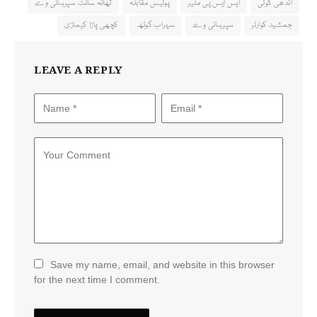
اندھی گولی
ایس ایس پی ملیر
پولیس مقابلہ
تھانہ سائٹ سپرہائی وے
جمشید کوارٹر
سپرہائی وے
سہراب گوٹھ
کچھی پاڑا کیماڑی
LEAVE A REPLY
Save my name, email, and website in this browser
for the next time I comment.