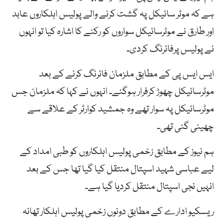
ہے کہ موٹر سائیکل پہ گشت کرنے والے پولیس اہلکاروں عابد
اور طارق نے موٹرسائیکل سواروں کو رکنے کا اشارہ کیا تو انہوں
نے پولیس پرفائرنگ کردی۔
ایس ایس پی کے مطابق ملزمان فائرنگ کرنے کے بعد
موٹرسائیکل چھوڑ کرفرار ہوگئے۔ انہوں نے کہا کہ ملزمان جس
موٹرسائیکل پہ سوار تھے وہ جمشید کوارٹر کے علاقے سے
چھینی گئی تھی۔
ہم نیوز کے مطابق زخمی پولیس اہلکاروں کو طبی امداد کے
لیے عباسی شہید اسپتال منتقل کیا گیا تھا جس کے بعد
انہیں نجی اسپتال منتقل کردیا گیا ہے۔
ریسکیو ادارے کے مطابق دونوں زخمی پولیس اہلکار تھانہ