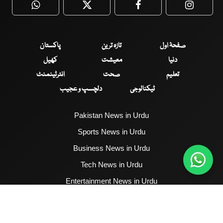
WhatsApp
Twitter
Facebook
Faceboo
صفحۂ اول
تازہ ترین
پاکستان
دنیا
معیشت
کھیل
تعلیم
صحت
انٹرٹینمنٹ
ٹیکنالوجی
دلچسپ و عجیب
Pakistan News in Urdu
Sports News in Urdu
Business News in Urdu
Tech News in Urdu
Entertainment News in Urdu
Health News in Urdu
Hum News English