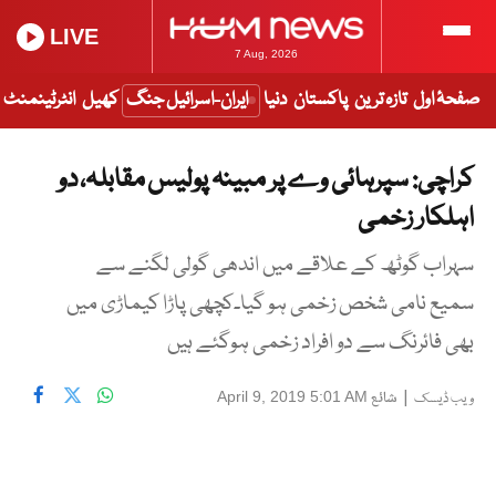
LIVE
7 Aug, 2026
صفحۂ اول
تازہ ترین
پاکستان
دنیا
ایران-اسرائیل جنگ
کھیل
انٹرٹینمنٹ
کراچی: سپرہائی وے پر مبینہ پولیس مقابلہ، دو
اہلکار زخمی
سہراب گوٹھ کے علاقے میں اندھی گولی لگنے سے
سمیع نامی شخص زخمی ہو گیا۔کچھی پاڑا کیماڑی میں
بھی فائرنگ سے دو افراد زخمی ہوگئے ہیں
|
شائع
April 9, 2019 5:01 AM
ویب ڈیسک