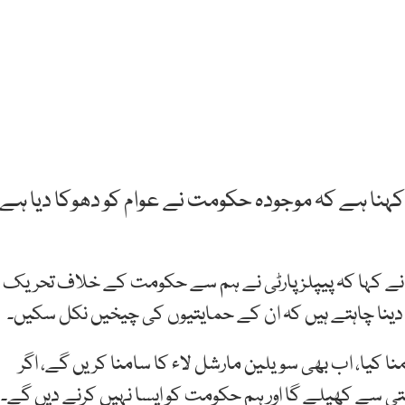
 کہنا ہے کہ موجودہ حکومت نے عوام کو دھوکا دیا ہے۔
ال نے کہا کہ پیپلزپارٹی نے ہم سے حکومت کے خلاف تحریک
ت دینا چاہتے ہیں کہ ان کے حمایتیوں کی چیخیں نکل سکیں۔
ا کیا، اب بھی سویلین مارشل لاء کا سامنا کریں گے، اگر
متی سے کھیلے گا اور ہم حکومت کو ایسا نہیں کرنے دیں گے۔