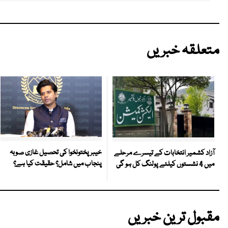
متعلقہ خبریں
خیبر پختونخوا کی تحصیل غازی صوبہ
آزاد کشمیر انتخابات کے تیسرے مرحلے
پنجاب میں شامل؟ حقیقت کیا ہے؟
میں 4 نشستوں کیلئے پولنگ کل ہو گی
مقبول ترین خبریں