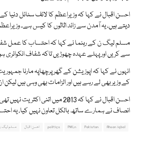
احسن اقبال نے کہا کہ وزیراعظم کا لائف سٹائل دنیا کے
دیتے ہیں، یہ آمدن سے زائد اثاثوں کا کیس ہے۔ وزیراعظ
مسلم لیگ ن کے رہنما نے کہا کہ احتساب کا عمل شفاف ا
سے کریں اور پہلے عہدہ چھوڑیں تاکہ شفاف انکوائری ہو
انہوں نے کہا کہ اپوزیشن کے گھر پرچھاپہ مارنا جمہوری
کے وزیر بھی لے رہے ہیں اور الزامات بھی وہی ہیں لیکن ا
احسن اقبال نے کہا کہ 2013 میں ات
انصاف نے ہمارے ساتھ بالکل تعاون نہیں کیا، یہ احت
Ahsan iqbal
Pakistan
PMLn
politics
احسن اقبال
مسلم لیگ ن