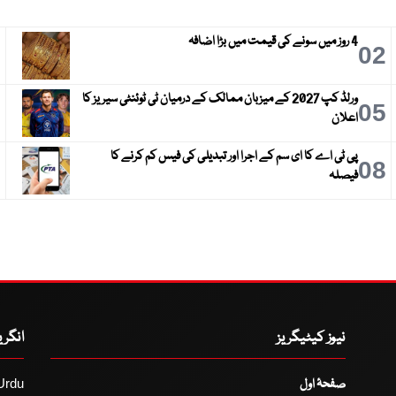
4 روز میں سونے کی قیمت میں بڑا اضافہ
3
02
ورلڈ کپ 2027 کے میزبان ممالک کے درمیان ٹی ٹوئنٹی سیریز کا
6
05
اعلان
پی ٹی اے کا ای سم کے اجرا اور تبدیلی کی فیس کم کرنے کا
9
08
فیصلہ
نیوز کیٹیگریز
انگر
صفحۂ اول
Urdu