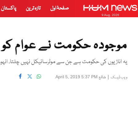
صفحۂ اول
تازہ ترین
پاکستان
9 Aug, 2026
موجودہ حکومت نے عوام کو د
یہ اناڑیوں کی حکومت ہے جن سے موٹرسائیکل نہیں چلتا، انہوں
|
شائع
April 5, 2019 5:37 PM
ویب ڈیسک