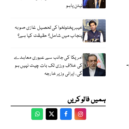
نیتن یاہو
خیبر پختونخوا کی تحصیل غازی صوبہ
پنجاب میں شامل؟ حقیقت کیا ہے؟
امریکا کی جانب سے عبوری معاہدے
کی خلاف ورزی تک بات چیت نہیں ہو
گی، ایرانی وزیر خارجہ
ہمیں فالو کریں
WhatsApp
Twitter
Facebook
Facebook