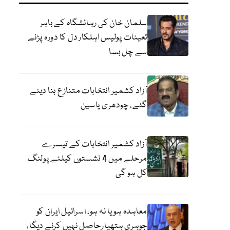
سلمان خان کی رہائشگاہ کے باہر
تعینات پولیس اہلکار دل کا دورہ پڑنے
سے چل بسا
آزاد کشمیر انتخابات متنازع بنا دیئے
گئے، چودھری یاسین
آزاد کشمیر انتخابات کے تیسرے
مرحلے میں 4 نشستوں کیلئے پولنگ
کل ہو گی
معاہدہ ہو یا نہ ہو، اسرائیل ایران کو
جوہری ہتھیارحاصل نہیں کرنے دیگا،