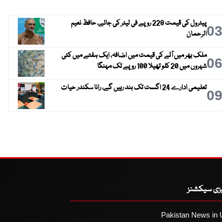
پیٹرول کی قیمت 228 روپے فی لیٹر کی جائے، حافظ نعیم
0
الرحمان
ملک بھر میں آٹے کی قیمت میں اضافہ، ایک ہفتے میں کئی
0
شہروں میں 20 کلو تھیلا 100 روپے تک مہنگا
تعلیمی ادارے 24 اگست تک بند رہیں گے، رانا سکندر حیات
0
یزی سیکشنز
Pakistan News in 