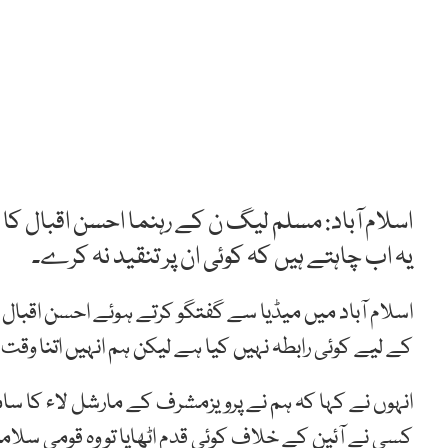
اسلام آباد: مسلم لیگ ن کے رہنما احسن اقبال کا
یہ اب چاہتے ہیں کہ کوئی ان پر تنقید نہ کرے۔
اسلام آباد میں میڈیا سے گفتگو کرتے ہوئے احسن اقب
کے لیے کوئی رابطہ نہیں کیا ہے لیکن ہم انہیں اتنا وق
انہوں نے کہا کہ ہم نے پرویزمشرف کے مارشل لاء کا سامن
کسی نے آئین کے خلاف کوئی قدم اٹھایا تو وہ قومی سلا