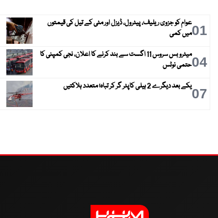
عوام کو جزوی ریلیف، پیٹرول، ڈیزل اور مٹی کے تیل کی قیمتوں
01
میں کمی
میٹرو بس سروس 11 اگست سے بند کرنے کا اعلان، نجی کمپنی کا
04
حتمی نوٹس
یکے بعد دیگرے 2 ہیلی کاپٹر گر کر تباہ؛ متعدد ہلاکتیں
07