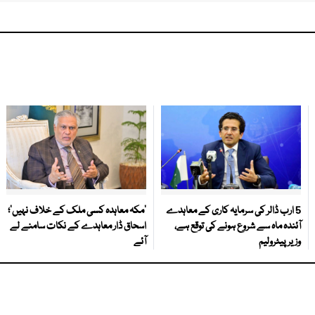
5 ارب ڈالر کی سرمایہ کاری کے معاہدے
‘مکہ معاہدہ کسی ملک کے خلاف نہیں’؛
آئندہ ماہ سے شروع ہونے کی توقع ہے،
اسحاق ڈار معاہدے کے نکات سامنے لے
وزیر پیٹرولیم
آئے