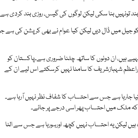
د تونہیں بنا سکی لیکن لوگوں کی گیس، روزی بند کردی ہے۔
کو جیل میں ڈال دیں لیکن کیا عوام نے بھی کرپشن کی ہے جو
ہیے ہیں، ان دونوں کا ساتھ چلنا ضروری ہے۔پاکستان کو
اعظم شہبازشریف کا سامنا نہیں کرسکتے اس لیے ان کے
کیا جارہا ہے جس سے احتساب کا شفاف نظر نہیں آرہا ہے۔
 کہ ملک میں احتساب پھر اسی درجے پر جائے۔
 ہیں لیکن یہ احتساب نہیں کچھ اورہورہا ہے جس سے الٹا