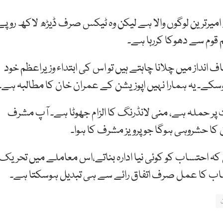
 امیرترین لوگوں والا ہے لیکن وہ ٹیکس صرف ڈیڑھ لاکھ روپے
م قوم سے دھوکا کررہا ہے۔
نداز میں چلانا چاہتے ہیں تو اس کی ابتداء وزیراعظم خود
سکے۔ یہ ہمارا نہیں اپوزیشن کے عمران خان کا مطالبہ ہے۔
ت پر حملہ ہے، منی لانڈرنگ کا الزام جھوٹا ہے۔ آپ مشرف
ن کا حشروہی ہوگا جو پرویز مشرف کا ہوا۔
نی اکثریت نہیں تھی کہ احتساب کو کوئی نیا ادارہ بناتے،اس معاملے میں تحریک
ساب کا عمل صرف اتفاق رائے سے ہی تبدیل ہوسکتا ہے۔