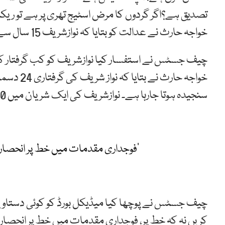
تصدیق ہے؟اگر گردوں کا مرض اسٹیج تھری پر ہے تو ریکا
خواجہ حارث نے عدالت کو بتایا کہ نوازشریف 15 سال سے گردوں کے مرض میں مبتلا ہیں۔
چیف جسٹس نے استفسار کیا نوازشریف کو کب گرفتار کی
خواجہ حار
سنجیدہ ہوتا جارہا ہے۔ نوازشریف کی ایک شریان میں 90،دوسری میں 93 فیصد بندش ہے۔
’فوجداری مقدمات میں خط پر انحصار
چیف جسٹس نے پوچھا کیا میڈیکل بورڈ کو کوئی دستاوی
کریں نہ کہ خط پر، فوجداری مقدمات میں خط پر انحصار ن