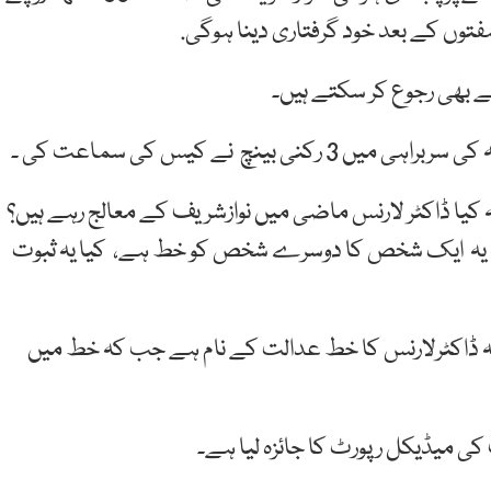
 بھی رجوع کر سکتے ہیں۔
چ نے کیس کی سماعت کی ۔
یا ڈاکٹر لارنس ماضی میں نوازشریف کے معالج رہے ہیں؟
ہ یہ ایک شخص کا دوسرے شخص کو خط ہے، کیا یہ ثبوت
کہ ڈاکٹرلارنس کا خط عدالت کے نام ہے جب کہ خط میں
 میڈیکل رپورٹ کا جائزہ لیا ہے۔