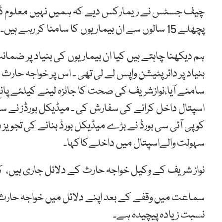
چیف جسٹس نے ریمارکس دیے کہ ہمیں نہیں معلوم ڈاکٹر
پچھلے 15 سالوں سے ان بیماریوں کا سامنا کر رہے ہیں۔
ہم دیکھنا چاہتے ہیں کیا ان بیماریوں کی بنیاد پر ضما
بنیاد پر دائر پٹیشن واپس لے لی تھی ۔ اس پر خواجہ حا
سامنے آیا،نوازشریف کی صحت کا جائزہ لینے کیلئے پانچ
کو پی آئی سی بورڈ نے بڑے میڈیکل بورڈ بنانے کی تجوی
سہولت والےاسپتال میں داخلےکاکہا۔
نواز شریف کے وکیل خواجہ حارث کے دلائل جاری ہیں، 
سماعت میں وقفے کے بعد اپنے دلائل میں خواجہ حارث ن
نسبت زیادہ پیچیدہ ہے۔