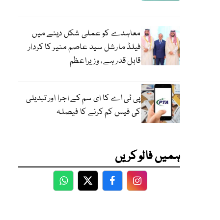
معاہدے کو عملی شکل دینے میں
فیلڈ مارشل سید عاصم منیر کا کردار
قابل قدر ہے، وزیراعظم
پی ٹی اے کا ای سم کے اجرا اور تبدیلی
کی فیس کم کرنے کا فیصلہ
ہمیں فالو کریں
WhatsApp
Twitter
Facebook
Facebook