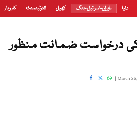
دنیا
ایران-اسرائیل جنگ
کھیل
انٹرٹینمنٹ
کاروبار
 کی درخواست ضمانت منظور
|
March 26