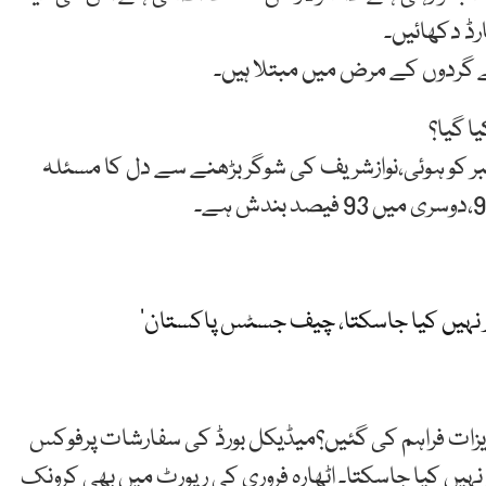
رڈ دکھائیں۔
ا گیا؟
ث نے بتایا کہ نواز شریف کی گرفتاری 24 دسمبر کو ہوئی،نوازشریف کی شوگر بڑھنے سے دل کا مسئلہ
 نہیں کیا جاسکتا، چیف جسٹس پاکستان‘
زات فراہم کی گئیں؟میڈیکل بورڈ کی سفارشات پرفوکس
ہیں کیا جاسکتا۔ اٹھارہ فروری کی رپورٹ میں بھی کرونک