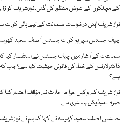
کے مچلکوں کے عوض منظور کی گئی۔نوازشریف کو 6 ہفتوں کے بعد خود گرفتاری دینا ہوگی.
نواز شریف اپنی درخواست ضمانت کے لیے ہائی کورٹ سے
چیف جسٹس سپریم کورٹ جسٹس آصف سعید کھوسہ کی سربراہی میں 3 رکنی بین
سماعت کے آغاز میں چیف جسٹس نے استفسار کیا کہ ک
ڈاکٹرلارنس کے خط کی قانونی حیثیت کیا ہے؟ جب ک
ہے؟
نواز شریف کے وکیل خواجہ حارث نے مؤقف اختیار کیا 
صرف میڈیکل ہسٹری ہے۔
جسٹس آصف سعید کھوسہ نے کہا کہ ہم نے نوازشریف کی