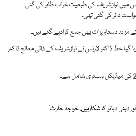
رپورٹ آئی تھی، جس میں نوازشریف کی طبعیت خراب ظاہر کی گئی
واست دائر کی گئی تھی۔
 مزید دستاویزات بھی جمع کرادیے گئے ہیں۔
گیا خط ڈاکٹر لارنس نے نوازشریف کے ذاتی معالج ڈاکٹر
 ذہنی دبائو کا شکارہیں، خواجہ حارث‘