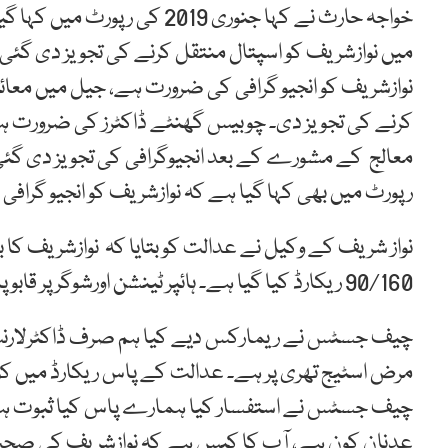
خواجہ حارث نے کہا جنوری 2019
میں نوازشریف کو اسپتال منتقل کرنے کی تجویز دی گئی،
نوازشریف کو انجیو گرافی کی ضرورت ہے، جیل میں معائ
کرنے کی تجویز دی۔ چوبیس گھنٹے ڈاکٹرز کی ضرورت ہ
معالج کے مشورے کے بعد انجیوگرافی کی تجویز دی گ
رپورٹ میں بھی کہا گیا ہے کہ نوازشریف کو انجیو گراف
نواز شریف کے وکیل نے عدالت کو بتایا کہ نوازشریف کا بل
90/160 ریکارڈ کیا گیا ہے۔ ہائپر ٹینشن اورشوگر پر قابو پالیا گیا ہے۔
چیف جسٹس نے ریمارکس دیے کیا ہم صرف ڈاکٹرلارنس کی
مرض اسٹیج تھری پر ہے۔ عدالت کے پاس ریکارڈ میں کوئ
چیف جسٹس نے استفسار کیا ہمارے پاس کیا ثبوت ہے ک
عدنان کون ہے، آپ کا کیس ہے کہ نوازشریف کی صحت