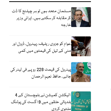
مسلمان متحد ہوں تو ہر چیلنج کا ڈٹ
کر مقابلہ کر سکتے ہیں، ایرانی وزیر
خارجہ
عوام کو جزوی ریلیف، پیٹرول، ڈیزل اور
مٹی کے تیل کی قیمتوں میں کمی
پیٹرول کی قیمت 228 روپے فی لیٹر کی
جائے، حافظ نعیم الرحمان
الیکشن کمیشن نے بلوچستان کے 4
بلدیاتی حلقوں میں 9 اگست کی پولنگ
ملتوی کردی