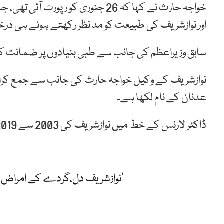
خواجہ حارث نے کہا کہ 26 جنوری کو 
اور نوازشریف کی طبیعت کو مد نظر رکھتے ہوئے ہی درخ
سابق وزیراعظم کی جانب سے طبی بنیادوں پر ضمانت کے
نوازشریف کے وکیل خواجہ حارث کی جانب سے جمع کرایا 
عدنان کے نام لکھا ہے۔
ڈاکٹر لارنس کے خط میں نوازشریف کی 2003 سے 2019 کی میڈیکل ہسٹری شامل ہے۔
’نوازشریف دل،گردے کے امراض اور