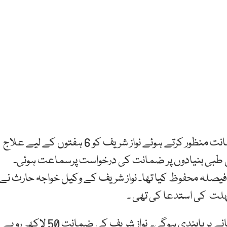
اسلام آباد:سپریم کورٹ نے نواز شریف کی درخواست ضمانت منظور کرتے ہوئے نواز شریف کو 6 ہفتوں کے لیے علاج
ی طبی بنیادوں پر ضمانت کی درخواست پرسماعت ہوئی۔
فیصلہ محفوظ کیا تھا۔ نواز شریف کے وکیل خواجہ حارث نے
عدالتی فیصلے کے مطابق نوازشریف کے بیرون ملک جانے پر پابندی ہوگی۔ نواز شریف کی ضمانت 50 لاکھ روپے