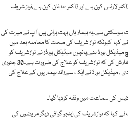
 لارنس کون ہے اور ڈاکٹر عدنان کون ہے،نواز شریف
نت ہوسکتی ہے۔یہ بیماریاں بہت پرانی ہیں،آپ نے میرٹ کی
رث نے کہا کیونکہ نواز شریف کی صحت کا معاملہ بعد میں
 میڈیکل بورڈ بنے،پانچوں میڈیکل بورڈز نے نوازشریف کو
اسپتال داخل کرانے کی سفارش کی ۔ میڈیکل بورڈز نے سفارش کی کہ نوازشریف کو علاج کی ضرورت ہے۔30 جنوری
ز دی ، میڈیکل بورڈ نے ایک سےزائد بیماریوں کےعلاج کی
کیس کی سماعت میں وقفہ کردیا گیا۔
ے کہا کہ نوازشریف کی اینجو گرافی دیگر مریضوں کی