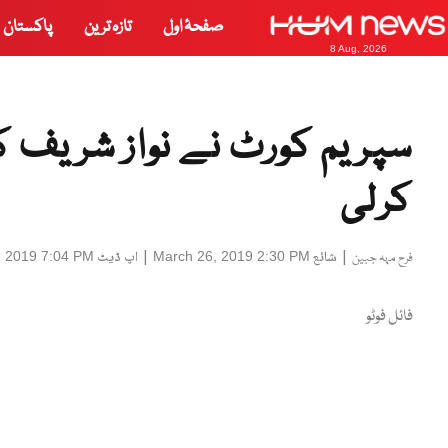
صفحۂ اول
تازہ ترین
پاکستان
8 Aug, 2026
سپریم کورٹ نے نواز شریف
کرلی
|
شائع
|
اپ ڈیٹ
, 2019 7:04 PM
March 26, 2019 2:30 PM
فرح مہہ جبین
فائل فوٹو