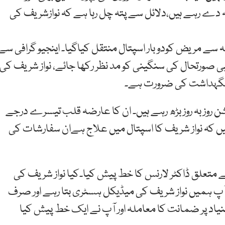
 دے رہے ہیں،دلائل سے پتہ چل رہا ہے کہ نوازشریف کی
سے مریض کودو بار اسپتال منتقل کیاگیا۔ اینجیو گرافی سے
صورتحال کی سنگینی کو مد نظر رکھا جائے، نواز شریف کی
ئی نگہداشت کی ضرورت ہے۔
نشن روز بہ روز بڑھ رہے ہیں۔ ان کا عارضہ قلب تیسرے درجے
ں کہ نواز شریف کا اسپتال میں علاج ہےان سفارشات کی
تعلق ڈاکٹر لارنس کا خط پیش کیا۔کیا نواز شریف کی
 ہمیں نواز شریف کی میڈیکل ہسٹری بتا رہے اور صرف
د پر ضمانت کا معاملہ اور آپ نے ایک خط پیش کیا