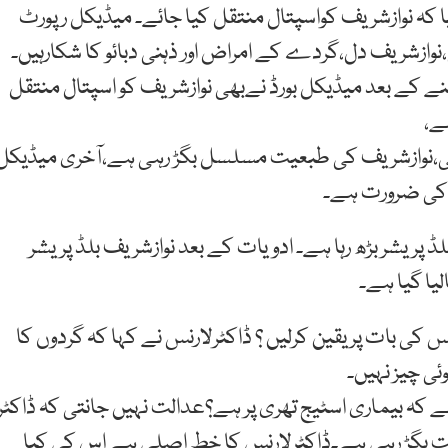
 کی رپورٹ میں کہا گیا کہ نوازشریف کواسپتال منتقل کیا جائے۔ میڈیکل رپورٹ
نوازشریف دل،گردے کے امراض اور ذہنی دبائو کا شکارہیں۔
نے کے بعد میڈیکل بورڈ نےبھی نوازشریف کو اسپتال منتقل
ے،
ئی،نوازشریف کی طبعیت مسلسل بگڑ رہی ہے،آخری میڈیکل
ی کی ضرورت ہے۔
ڈ پریشر بڑھ رہا ہے۔ ادویات کے بعد نوازشریف بلڈ پریشر
 بات پر یقین کرلیں ؟ ڈاکٹرلارنس نے کہا کہ گردوں کا
ی چیز نہیں۔
ہ بیماری اسٹیج تھری پر ہے؟عدالت نہیں جانتی کہ ڈاکٹر
 بگڑ رہی ہے۔ڈاکٹرلارنس کا خط اصلی ہے اس کی کیا