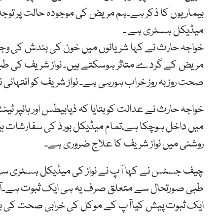
بیماریوں کا ذکر ہے۔ہم مریض کی موجودہ حالت پر توجہ
میڈیکل ہسٹری ہے ۔
خواجہ حارث نے کہا شریانوں میں خون کی بندش کی وجہ 
مریض کے گردے متاثر ہوسکتے ہیں۔ نواز شریف کی طبی 
صحت روز بہ روز خراب ہورہی ہے۔ نواز شریف کو انتہا
خواجہ حارث نے عدالت کو بتایا کہ ذیابیطس اور ہائپر ٹی
میں داخل ہوچکا ہے،تمام میڈیکل بورڈ کی سفارشات ہی
روشنی میں نواز شریف کا علاج ضروری ہے۔
چیف جسٹس نے کہا آپ نے نواز کی میڈیکل ہسٹری سے م
طبی صورتحال سے متعلق صرف یہ ہی ایک ثبوت ہے۔آپ
ایک ثبوت پیش کیاآپ کے موکل کی خرابی صحت کی بنیا