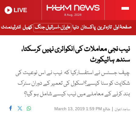
LIVE
8 Aug, 2026
صفحۂ اول
تازہ ترین
پاکستان
دنیا
ایران-اسرائیل جنگ
کھیل
انٹرٹینمنٹ
نیب نجی معاملات کی انکوائری نہیں کرسکتا،
سندھ ہائیکورٹ
چیف جسٹس نے استفسارکیا کہ نیب نے اس نوعیت کی
شکایت کو سنا کیسے؟اسکول کی تعمیر کے دوران سٹرک
بند کرنے کے معاملے میں نیب کیسے شامل ہو گیا؟
|
شائع
March 13, 2019 1:59 PM
ساجد اعوان