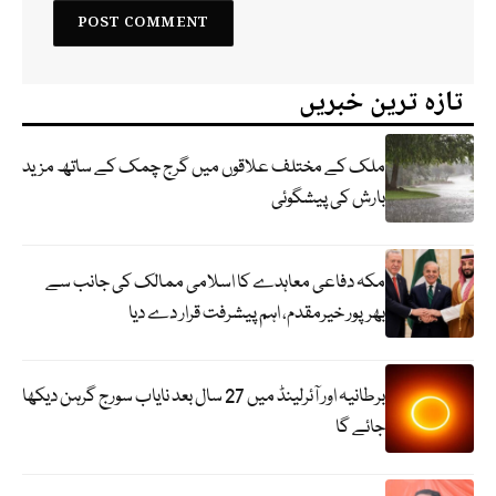
تازہ ترین خبریں
ملک کے مختلف علاقوں میں گرج چمک کے ساتھ مزید
بارش کی پیشگوئی
مکہ دفاعی معاہدے کا اسلامی ممالک کی جانب سے
بھرپور خیرمقدم، اہم پیشرفت قرار دے دیا
برطانیہ اور آئرلینڈ میں 27 سال بعد نایاب سورج گرہن دیکھا
جائے گا