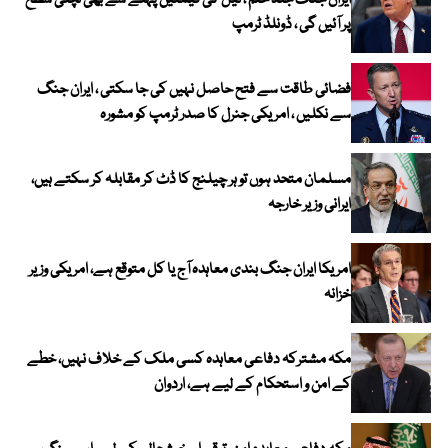
ایران جنگ جلد ختم ، تیل کی قیمتیں پہلے سے بھی نچلی سطح
پر آئیں گی ، ڈونلڈ ٹرمپ
فضائی طاقت سے فتح حاصل نہیں کی جا سکتی ، ایران جنگ
سے نکلیں ، امریکی جنرل کا صدر ٹرمپ کو مشورہ
مسلمان متحد ہوں تو ہر چیلنج کا ڈٹ کر مقابلہ کر سکتے ہیں،
ایرانی وزیر خارجہ
امریکا ایران جنگ بندی معاہدہ آج یا کل متوقع ہے، امریکی وزیر
خزانہ
مکہ مشترکہ دفاعی معاہدہ کسی ملک کے خلاف نہیں، خطے
کے امن و استحکام کے لیے ہے، اردوان