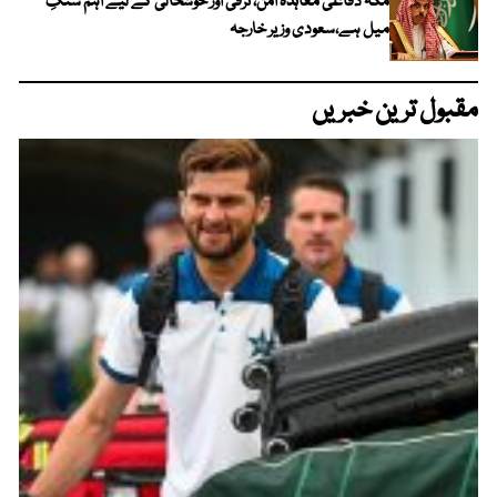
مکہ دفاعی معاہدہ امن، ترقی اور خوشحالی کے لیے اہم سنگِ
میل ہے،سعودی وزیر خارجہ
مقبول ترین خبریں