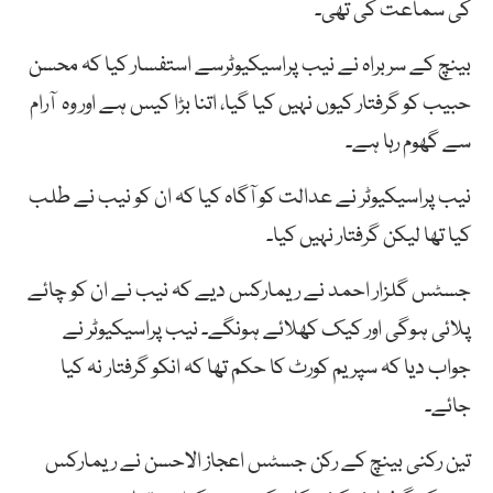
کی سماعت کی تھی۔
بینچ کے سربراہ نے نیب پراسیکیوٹرسے استفسار کیا کہ محسن
حبیب کو گرفتار کیوں نہیں کیا گیا، اتنا بڑا کیس ہے اور وہ آرام
سے گھوم رہا ہے۔
نیب پراسیکیوٹر نے عدالت کو آگاہ کیا کہ ان کو نیب نے طلب
کیا تھا لیکن گرفتار نہیں کیا۔
جسٹس گلزار احمد نے ریمارکس دیے کہ نیب نے ان کو چائے
پلائی ہوگی اور کیک کھلائے ہونگے۔ نیب پراسیکیوٹر نے
جواب دیا کہ سپریم کورٹ کا حکم تھا کہ انکو گرفتار نہ کیا
جائے۔
تین رکنی بینچ کے رکن جسٹس اعجاز الاحسن نے ریمارکس