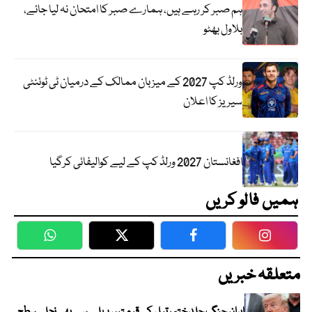
ہم صبر کر رہے ہیں، ہمارے صبر کا امتحان نہ لیا جائے،
بلاول بھٹو
ورلڈ کپ 2027 کے میزبان ممالک کے درمیان ٹی ٹوئنٹی
سیریز کا اعلان
افغانستان 2027 ورلڈ کپ کے لیے کوالیفائی کرگیا
ہمیں فالو کریں
WhatsApp
Twitter
Facebook
Faceboo
متعلقہ خبریں