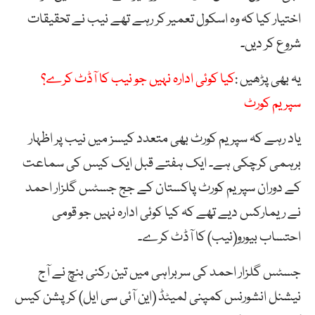
اختیار کیا کہ وہ اسکول تعمیر کر رہے تھے نیب نے تحقیقات
شروع کر دیں۔
یہ بھی پڑھیں :
کیا کوئی ادارہ نہیں جو نیب کا آڈٹ کرے؟
سپریم کورٹ
یاد رہے کہ سپریم کورٹ بھی متعدد کیسز میں نیب پر اظہار
برہمی کرچکی ہے۔ ایک ہفتے قبل ایک کیس کی سماعت
کے دوران سپریم کورٹ پاکستان کے جج جسٹس گلزار احمد
نے ریمارکس دیے تھے کہ کیا کوئی ادارہ نہیں جو قومی
احتساب بیورو(نیب) کا آڈٹ کرے۔
جسٹس گلزار احمد کی سربراہی میں تین رکنی بنچ نے آج
نیشنل انشورنس کمپنی لمیٹڈ (این آئی سی ایل) کرپشن کیس