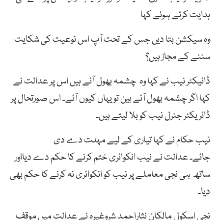
ہدایت کرتے ہوئے کہا
وہ سیکشن بتا دیں جس کے تحت آپ اس نوعیت کی شکایت
سننے کے مجاز ہیں؟
ڈائیکٹر نیب نے کہا وہ چشمہ بھول آئے ہیں اس پر عدالت نے
کہا اگر چشمہ بھول آئے ہین تو یہاں کیوں آئے۔ اس صورتحال پر
ڈائریکٹر جنرل نیب کو بلا لیتے ہیں۔
نیب حکام نے کہا تیاری کے لیے مہلت دے دی
جائے۔ عدالت نے نیب انکوائری ختم کرنے کا حکم دے دیااور
ساتھ ہی نجی معاملے پر نیب کو انکوائری نہ کرنے کا حکم بھی
دیا۔
نجی اسکول مالکان نثاراحمد شروغیرہ نے عدالت میں موقف