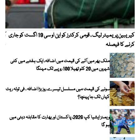
کیریبین پریمیئر لیگ ، قومی کرکٹرز کو این او سی 19 اگست کو جاری
آز
کرنے کا فیصلہ
چھی
ملک بھر میں آٹے کی قیمت میں اضافہ، ایک ہفتے میں کئی
شہروں میں 20 کلو تھیلا 100 روپے تک مہنگا
سونے کی قیمت میں مسلسل تیسرے روز بڑا اضافہ ، فی تولہ ریٹ
کہاں تک جا پہنچا؟
ویمنز ایشیا کپ 2026، پاکستان اور بھارت کا مقابلہ دبئی میں
ہو گا