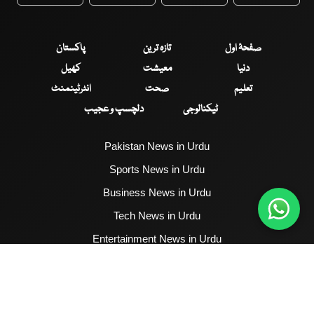
WhatsApp
Twitter
Facebook
Faceboo
صفحۂ اول
تازہ ترین
پاکستان
دنیا
معیشت
کھیل
تعلیم
صحت
انٹرٹینمنٹ
ٹیکنالوجی
دلچسپ و عجیب
Pakistan News in Urdu
Sports News in Urdu
Business News in Urdu
Tech News in Urdu
Entertainment News in Urdu
Health News in Urdu
Hum News English