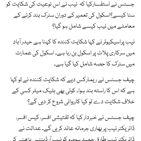
جسٹس نے استفسارکیا کہ نیب نے اس نوعیت کی شکایت کو
سنا کیسے؟اسکول کی تعمیر کے دوران سٹرک بند کرنے کے
معاملے میں نیب کیسے شامل ہو گیا؟
نیب پراسیکیوٹر نے کہا شکایت کنندہ کا کہنا ہے حیدر آباد
میں سرکاری پلاٹ پر اسکول بن رہا ہے۔ اسکول کی عمارت
میں سٹرک کا حصہ شامل کیا گیا ہے۔
چیف جسٹس نے ریمارکس دیے کہ شکایت کنندہ نے تو کہا
ہے کہ اس کا راستہ بند ہوا۔ کوئی بھی بلیک میلر کسی کے
خلاف شکایت دے تو کیا کارروائی شروع کر دیں گے؟
چیف جسٹس نے خبردار کیا کہ تفتیشی افسر، کیس افسر،
ڈائریکٹر نیب پر بھاری جرمانہ عائد کریں گے۔ عدالت نے
ڈائریکٹر نیب طارق حمید سومرو کو نیب آرڈیننس پڑھنے کی