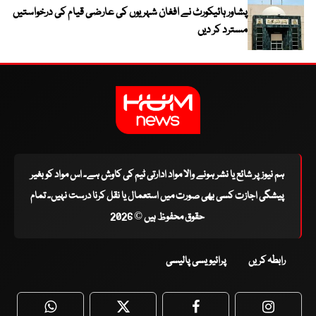
پشاور ہائیکورٹ نے افغان شہریوں کی عارضی قیام کی درخواستیں
مسترد کر دیں
ہم نیوز پر شائع یا نشر ہونے والا مواد ادارتی ٹیم کی کاوش ہے۔ اس مواد کو بغیر
پیشگی اجازت کسی بھی صورت میں استعمال یا نقل کرنا درست نہیں۔ تمام
حقوق محفوظ ہیں © 2026
رابطہ کریں
پرائیویسی پالیسی