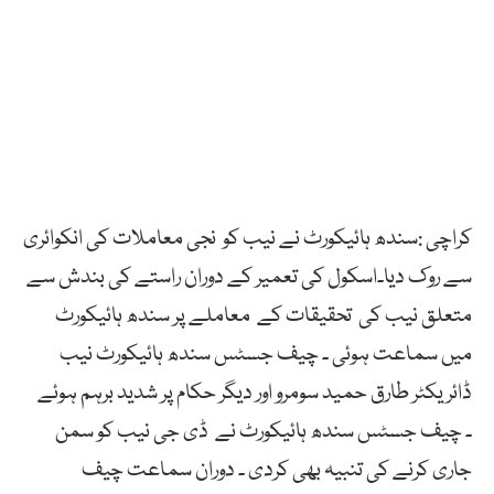
کراچی :سندھ ہائیکورٹ نے نیب کو نجی معاملات کی انکوائری
سے روک دیا۔اسکول کی تعمیر کے دوران راستے کی بندش سے
متعلق نیب کی تحقیقات کے معاملے پر سندھ ہائیکورٹ
میں سماعت ہوئی ۔ چیف جسٹس سندھ ہائیکورٹ نیب
ڈائریکٹر طارق حمید سومرو اور دیگر حکام پر شدید برہم ہوئے
۔ چیف جسٹس سندھ ہائیکورٹ نے ڈی جی نیب کو سمن
جاری کرنے کی تنبیہ بھی کردی ۔ دوران سماعت چیف