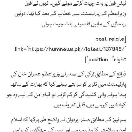
ٹیلی فون پر بات چیت کرتے ہوئے کہی۔ انہوں نے فون
وزیراعظم کے پارلیمنٹ سے خطاب کے بعد کیا تھا۔ دونوں
رہنماؤں کے مابین تفصیلی بات چیت ہوئی۔
[post-relate
link=”https://humnews.pk//latest/137949/”
position =”right”]
ذرائع کے مطابق ترکی کے صدر نے وزیراعظم عمران خان کی
پارلیمنٹ میں تقریر کو سراہتے ہوئے کہا کہ بھارت کے ساتھ
پیدا ہونے والی کشیدگی کو کم کرنے اور قیام امن کے لیے وہ جو
کوششیں کررہے ہیں، قابل تعریف ہیں۔
ہم نیوز کے مطابق صدر ایردوان نے واضح طور پرکہا کہ اسلام
امن و سلامتی کا مذہب ہے اور آپس کے جھگڑوں کو پرامن