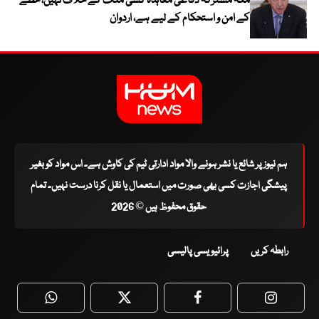
مکہ مشترکہ دفاعی معاہدہ کسی ملک کے خلاف نہیں، خطے
کے امن و استحکام کے لیے ہے، اردوان
ہم نیوز پر شائع یا نشر ہونے والا مواد ادارتی ٹیم کی کاوش ہے۔ اس مواد کو بغیر
پیشگی اجازت کسی بھی صورت میں استعمال یا نقل کرنا درست نہیں۔ تمام
حقوق محفوظ ہیں © 2026
رابطہ کریں
پرائیویسی پالیسی
WhatsApp
Twitter
Facebook
Faceboo