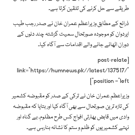
طریقے سے حل کرنے کی تلقین کرتا ہے۔
ذرائع کے مطابق وزیراعظم عمران خان نے صدر رجب طیب
ایردوان کو موجودہ صورتحال سمیت گزشتہ چند دنوں کے
دوران اٹھائے جانے والے اقدامات سے آگاہ کیا۔
[post-relate
link=”https://humnews.pk//latest/137517/”
position =”left”]
وزیراعظم عمران خان نے ترکی کے صدر کو مقبوضہ کشمیر
کی تازہ ترین صورتحال سے بھی آگاہ کیا اور بتایا کہ مقبوضہ
وادی میں قابض بھارتی افواج کس طرح مظلوم، بے گناہ اور
نہتے کشمیریوں کو ظلم و ستم کا نشانہ بنارہی ہے۔