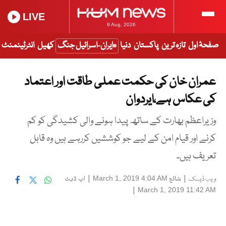
LIVE
9 Aug, 2026
صفحۂ اول
تازہ ترین
پاکستان
دنیا
ایران-اسرائیل جنگ
کھیل
انٹرٹینمنٹ
عمران خان کی حکمت عملی طاقت اور اعتماد
کی عکاس ہے،ایردوان
وزیراعظم بھارت کے ساتھ پیدا ہونے والی کشیدگی کو کم
کرنے اور قیام امن کے لیے جو کوششیں کررہے ہیں وہ قابل
تعریف ہیں۔
|
شائع
|
اپ ڈیٹ
March 1, 2019 4:04 AM
ویب ڈیسک
|
March 1, 2019 11:42 AM