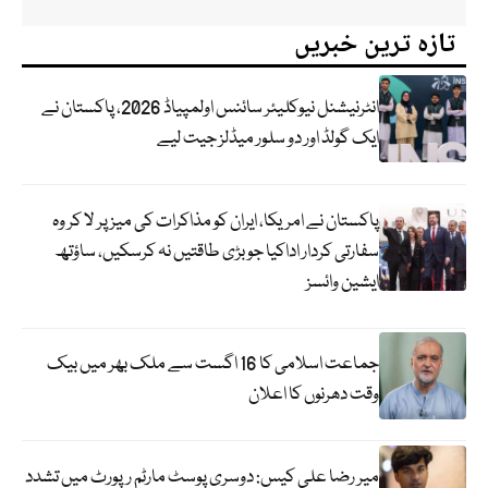
تازہ ترین خبریں
انٹرنیشنل نیوکلیئر سائنس اولمپیاڈ 2026، پاکستان نے
ایک گولڈ اور دو سلور میڈلز جیت لیے
پاکستان نے امریکا، ایران کو مذاکرات کی میز پر لا کر وہ
سفارتی کردار اداکیا جو بڑی طاقتیں نہ کرسکیں، ساؤتھ
ایشین وائسز
جماعت اسلامی کا 16 اگست سے ملک بھر میں بیک
وقت دھرنوں کا اعلان
میر رضا علی کیس: دوسری پوسٹ مارٹم رپورٹ میں تشدد