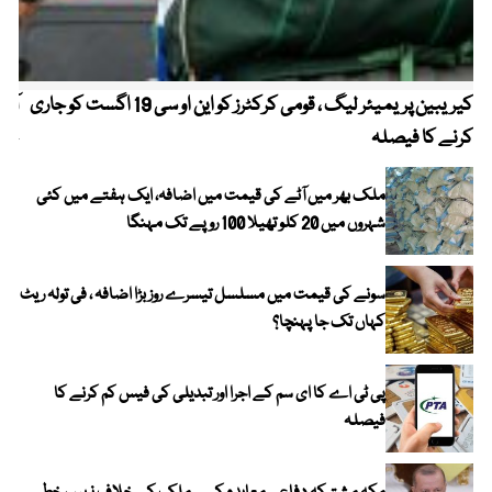
کیریبین پریمیئر لیگ ، قومی کرکٹرز کو این او سی 19 اگست کو جاری
آز
کرنے کا فیصلہ
چھی
ملک بھر میں آٹے کی قیمت میں اضافہ، ایک ہفتے میں کئی
شہروں میں 20 کلو تھیلا 100 روپے تک مہنگا
سونے کی قیمت میں مسلسل تیسرے روز بڑا اضافہ ، فی تولہ ریٹ
کہاں تک جا پہنچا؟
پی ٹی اے کا ای سم کے اجرا اور تبدیلی کی فیس کم کرنے کا
فیصلہ