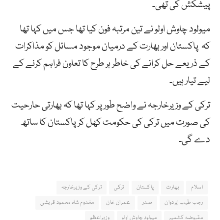
پیشکش کی تھی۔
میولود چاوش اولو نے تین مرتبہ فون کیا تھا جس میں کہا تھا
کہ پاکستان اور بھارت کے درمیان موجود مسائل کو مذاکرات
کے ذریعے حل کرانے کی خاطر ہر طرح کا تعاون فراہم کرنے کے
لیے تیار ہیں۔
ترکی کے وزیرخارجہ نے واضح طور پر کہا تھا کہ بھارتی حارحیت
کی صورت میں ترکی کی حکومت کھل کر پاکستان کا ساتھ
دے گی۔
اسلام
بھارت
پاکستان
ترکی
ترکی کے وزیرخارجہ
رجب طیب ایردوان
صدر
عمران خان
مخدوم شاہ محمود قریشی
مقبوضہ کشمیر
میولود چاوش اولو
وزیراعظم