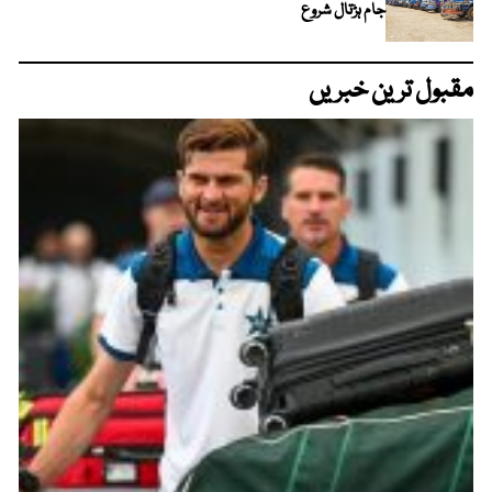
جام ہڑتال شروع
مقبول ترین خبریں