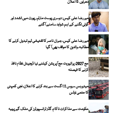
دھرنوں کا اعلان
میر رضا علی کیس: دوسری پوسٹ مارٹم رپورٹ میں تشدد اور
گولی لگنے کے اہم شواہد سامنے آگئے
میر رضا علی کیس، جبران ناصر کا تفتیشی ٹیم تبدیل کرنے کا
مطالبہ، والدین کا موقف بھی آ گیا
حج 2027: پرائیویٹ حج آپریشن کیلئے نیا ڈیجیٹل نظام نافذ
کرنے کا فیصلہ
میٹرو بس سروس 11 اگست سے بند کرنے کا اعلان، نجی کمپنی
کا حتمی نوٹس
حکومت سے مذاکرات ناکام، گڈز ٹرانسپورٹرز کی ملک گیر پہیہ