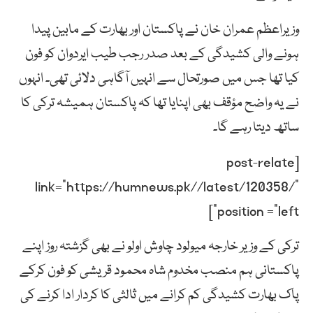
وزیراعظم عمران خان نے پاکستان اور بھارت کے مابین پیدا
ہونے والی کشیدگی کے بعد صدر رجب طیب ایردوان کو فون
کیا تھا جس میں صورتحال سے انہیں آگاہی دلائی تھی۔ انہوں
نے یہ واضح مؤقف بھی اپنایا تھا کہ پاکستان ہمیشہ ترکی کا
ساتھ دیتا رہے گا۔
[post-relate
link=”https://humnews.pk//latest/120358/”
position =”left”]
ترکی کے وزیر خارجہ میولود چاوش اولو نے بھی گزشتہ روز اپنے
پاکستانی ہم منصب مخدوم شاہ محمود قریشی کو فون کرکے
پاک بھارت کشیدگی کم کرانے میں ثالثی کا کردار ادا کرنے کی