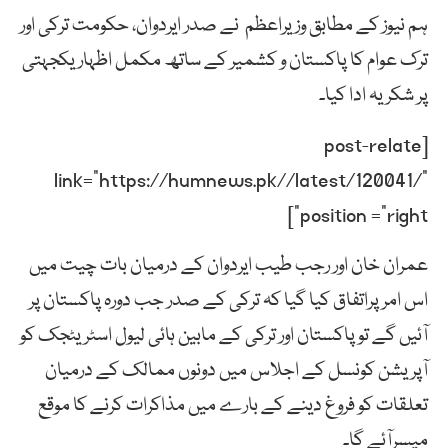
ہم نیوز کے مطابق وزیراعظم نے صدر ایردوان، حکومت ترکی اور
ترک عوام کا پاکستان و کشمیر کے ساتھ مکمل اظہار یکجہتی
پر شکریہ ادا کیا۔
[post-relate
link=”https://humnews.pk//latest/120041/”
position =”right”]
عمران خان اور رجب طیب ایردوان کے درمیان بات چیت میں
اس امر پراتفاق کیا گیا کہ ترکی کے صدر جب دورہ پاکستان پر
آئیں گے تو پاکستان اور ترکی کے مابین ہائی لیول اسٹریٹجک کو
آپریشن کونسل کے اجلاس میں دونوں ممالک کے درمیان
تعلقات کو فروغ دینے کے بارے میں مذاکرات کرنے کا موقع
میسرآئے گا۔