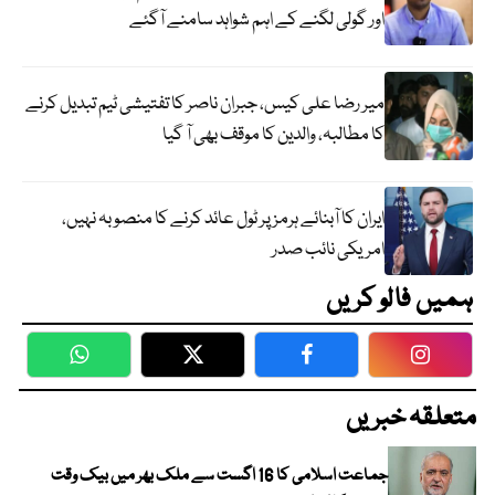
اور گولی لگنے کے اہم شواہد سامنے آگئے
میر رضا علی کیس، جبران ناصر کا تفتیشی ٹیم تبدیل کرنے
کا مطالبہ، والدین کا موقف بھی آ گیا
ایران کا آبنائے ہرمز پر ٹول عائد کرنے کا منصوبہ نہیں،
امریکی نائب صدر
ہمیں فالو کریں
WhatsApp
Twitter
Facebook
Faceboo
متعلقہ خبریں
جماعت اسلامی کا 16 اگست سے ملک بھر میں بیک وقت