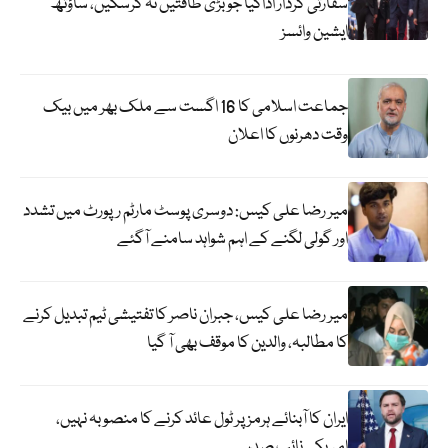
سفارتی کردار اداکیا جو بڑی طاقتیں نہ کرسکیں، ساؤتھ
ایشین وائسز
جماعت اسلامی کا 16 اگست سے ملک بھر میں بیک
وقت دھرنوں کا اعلان
میر رضا علی کیس: دوسری پوسٹ مارٹم رپورٹ میں تشدد
اور گولی لگنے کے اہم شواہد سامنے آگئے
میر رضا علی کیس، جبران ناصر کا تفتیشی ٹیم تبدیل کرنے
کا مطالبہ، والدین کا موقف بھی آ گیا
ایران کا آبنائے ہرمز پر ٹول عائد کرنے کا منصوبہ نہیں،
امریکی نائب صدر