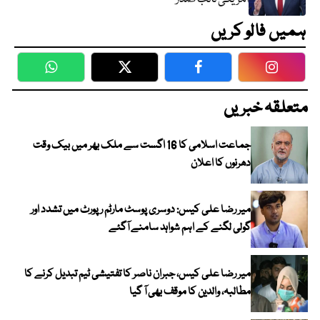
ہمیں فالو کریں
WhatsApp
Twitter
Facebook
Faceboo
متعلقہ خبریں
جماعت اسلامی کا 16 اگست سے ملک بھر میں بیک وقت
دھرنوں کا اعلان
میر رضا علی کیس: دوسری پوسٹ مارٹم رپورٹ میں تشدد اور
گولی لگنے کے اہم شواہد سامنے آگئے
میر رضا علی کیس، جبران ناصر کا تفتیشی ٹیم تبدیل کرنے کا
مطالبہ، والدین کا موقف بھی آ گیا