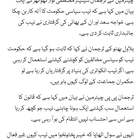
چیئرمین کے ترجمان سینیٹر مصطفی نواز کھوکھر نے ایک
بیان میں کہا ہے کہ نیب سیاسی حکومت کا آلہ کار بن چکا
ہے، خواجہ سعد اور ان کے بھائی کی گرفتاری نے نیب کی
جانبداری ثابت کر دی ہے۔
بلاول بھٹو کے ترجمان نے کہا کہ ثابت ہو گیا ہے کہ حکومت
نیب کو سیاسی مخالفین کو کچلنے کیلئے استعمال کر رہی
ہے، اگر نیب انکوائری کی بنیاد پر گرفتاریاں کر رہا ہے تو
حکمران جماعت کے لوگ کیوں باہر ہیں۔
ترجمان پی پی چیئرمین نے بیان میں کہا ہے کہ قانون کا
استعمال سب کیلئے ایک ہونا چاہئے، نیب جو کچھ کر رہا
ہے اس سے احتساب نہیں انتقام کی بو آ رہی ہے۔
انہوں نے سوال اٹھایا کہ خیبرپختونخوا میں نیب کیوں غیر فعال