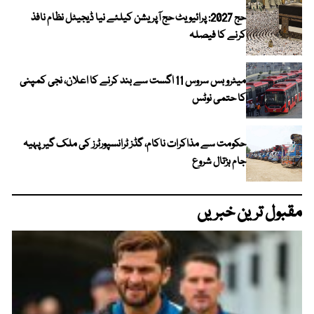
حج 2027: پرائیویٹ حج آپریشن کیلئے نیا ڈیجیٹل نظام نافذ
کرنے کا فیصلہ
میٹرو بس سروس 11 اگست سے بند کرنے کا اعلان، نجی کمپنی
کا حتمی نوٹس
حکومت سے مذاکرات ناکام، گڈز ٹرانسپورٹرز کی ملک گیر پہیہ
جام ہڑتال شروع
مقبول ترین خبریں