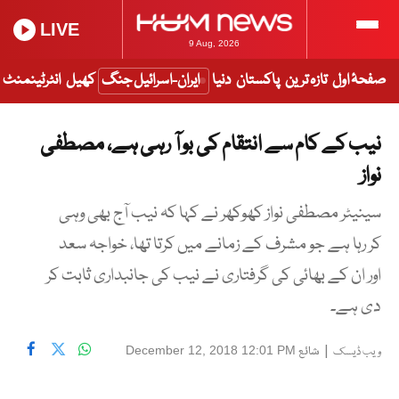
LIVE
9 Aug, 2026
صفحۂ اول
تازہ ترین
پاکستان
دنیا
ایران-اسرائیل جنگ
کھیل
انٹرٹینمنٹ
نیب کے کام سے انتقام کی بو آ رہی ہے، مصطفی
نواز
سینیٹر مصطفی نواز کھوکھر نے کہا کہ نیب آج بھی وہی
کر رہا ہے جو مشرف کے زمانے میں کرتا تھا، خواجہ سعد
اور ان کے بھائی کی گرفتاری نے نیب کی جانبداری ثابت کر
دی ہے۔
|
شائع
December 12, 2018 12:01 PM
ویب ڈیسک