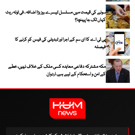
سونے کی قیمت میں مسلسل تیسرے روز بڑا اضافہ ، فی تولہ ریٹ
کہاں تک جا پہنچا؟
پی ٹی اے کا ای سم کے اجرا اور تبدیلی کی فیس کم کرنے کا
فیصلہ
مکہ مشترکہ دفاعی معاہدہ کسی ملک کے خلاف نہیں، خطے
کے امن و استحکام کے لیے ہے، اردوان