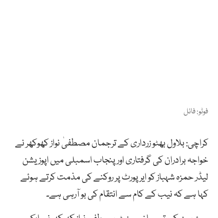
فوٹو: فائل
کراچی: بلاول بھٹو زرداری کے ترجمان مصطفیٰ نواز کھوکھر نے
خواجہ برادران کی گرفتاری اور پنجاب اسمبلی میں اپوزیشن
لیڈر حمزہ شہباز کو ایرپورٹ پر روکنے کی مذمت کرتے ہوئے
کہا ہے کہ نیب کے کام سے انتقام کی بو آرہی ہے۔