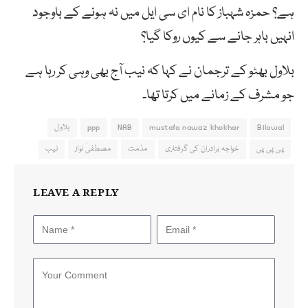
ہے؟ حمزہ شہباز کا نام ای سی ایل میں نہ ہونے کے باوجود
انہیں باہر جانے سے کیوں روکا گیا؟
بلاول بھٹو کے ترجمان نے کہا کہ نیب آج بھی وہی کر رہا ہے
جو مشرف کے زمانے میں کرتا تھا۔
Bilawal
mustafa nawaz khokhar
NAB
ppp
بلاول
پی پی پی
خواجہ برادران کی گرفتاری
مذمت
مصطفیٰ نواز
نیب
LEAVE A REPLY