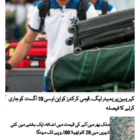
کیریبین پریمیئر لیگ ، قومی کرکٹرز کو این او سی 19 اگست کو جاری
آز
کرنے کا فیصلہ
چھی
ملک بھر میں آٹے کی قیمت میں اضافہ، ایک ہفتے میں کئی
شہروں میں 20 کلو تھیلا 100 روپے تک مہنگا