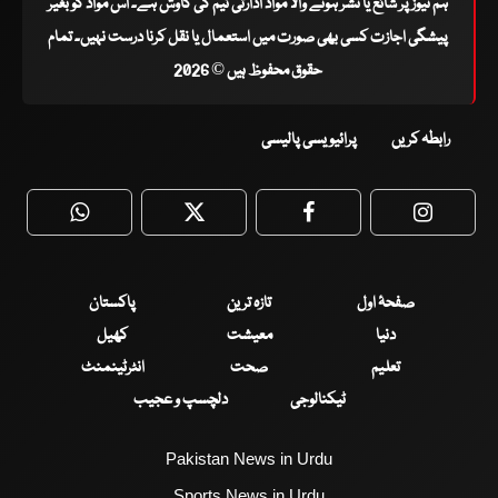
ہم نیوز پر شائع یا نشر ہونے والا مواد ادارتی ٹیم کی کاوش ہے۔ اس مواد کو بغیر
پیشگی اجازت کسی بھی صورت میں استعمال یا نقل کرنا درست نہیں۔ تمام
حقوق محفوظ ہیں © 2026
رابطہ کریں
پرائیویسی پالیسی
WhatsApp
Twitter
Facebook
Faceboo
صفحۂ اول
تازہ ترین
پاکستان
دنیا
معیشت
کھیل
تعلیم
صحت
انٹرٹینمنٹ
ٹیکنالوجی
دلچسپ و عجیب
Pakistan News in Urdu
Sports News in Urdu