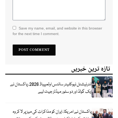
Save my name, email, and website in this browser
for the next time I comment.
تازہ ترین خبریں
انٹرنیشنل نیوکلیئر سائنس اولمپیاڈ 2026، پاکستان نے
ایک گولڈ اور دو سلور میڈلز جیت لیے
پاکستان نے امریکا، ایران کو مذاکرات کی میز پر لا کر وہ