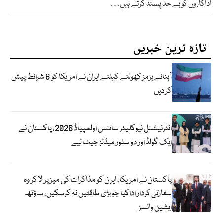
اداکاروں کو بے حد پسند کرتے ہیں…
تازہ ترین خبریں
آبنائے ہرمز کھولنے کیلئے ایران نے امریکا کو 6 شرائط پیش
کر دیں
انٹرنیشنل نیوکلیئر سائنس اولمپیاڈ 2026، پاکستان نے
ایک گولڈ اور دو سلور میڈلز جیت لیے
پاکستان نے امریکا، ایران کو مذاکرات کی میز پر لا کر وہ
سفارتی کردار اداکیا جو بڑی طاقتیں نہ کرسکیں، ساؤتھ
ایشین وائسز