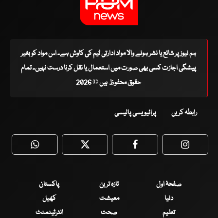
ہم نیوز پر شائع یا نشر ہونے والا مواد ادارتی ٹیم کی کاوش ہے۔ اس مواد کو بغیر
پیشگی اجازت کسی بھی صورت میں استعمال یا نقل کرنا درست نہیں۔ تمام
حقوق محفوظ ہیں © 2026
رابطہ کریں
پرائیویسی پالیسی
WhatsApp
Twitter
Facebook
Faceboo
صفحۂ اول
تازہ ترین
پاکستان
دنیا
معیشت
کھیل
تعلیم
صحت
انٹرٹینمنٹ