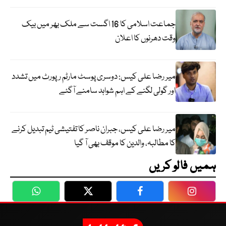
جماعت اسلامی کا 16 اگست سے ملک بھر میں بیک
وقت دھرنوں کا اعلان
میر رضا علی کیس: دوسری پوسٹ مارٹم رپورٹ میں تشدد
اور گولی لگنے کے اہم شواہد سامنے آگئے
میر رضا علی کیس، جبران ناصر کا تفتیشی ٹیم تبدیل کرنے
کا مطالبہ، والدین کا موقف بھی آ گیا
ہمیں فالو کریں
WhatsApp
Twitter
Facebook
Faceboo