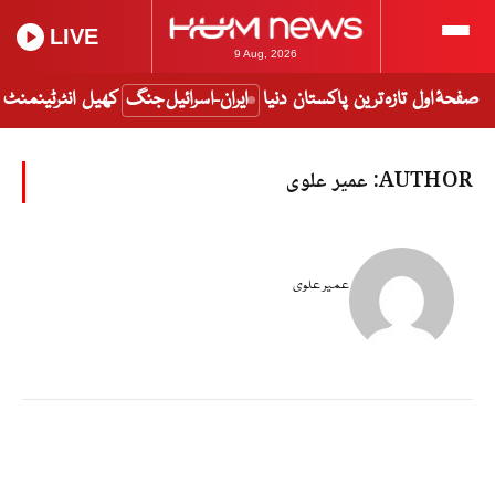
LIVE
9 Aug, 2026
صفحۂ اول
تازہ ترین
پاکستان
دنیا
ایران-اسرائیل جنگ
کھیل
انٹرٹینمنٹ
AUTHOR:
عمیر علوی
عمیر علوی