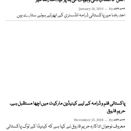
’آنگن‘ کا انتخاب ذاتی وجوہات کی بنا پر کیا، احد رضا میر
عمیر علوی
By
January 26, 2019
احد رضا میر پاکستانی ڈرامہ انڈسٹری کے ابھرتے ہوئے ستارے ہیں
پاکستانی فلم و ڈرامہ کے لیے کینیڈین مارکیٹ میں اچھا مستقبل ہے،
حریم فاروق
عمیر علوی
By
November 23, 2018
معروف نوجوان اداکارہ حریم فاروق نے کہا ہے کہ کینیڈا کے لوگ پاکستانی