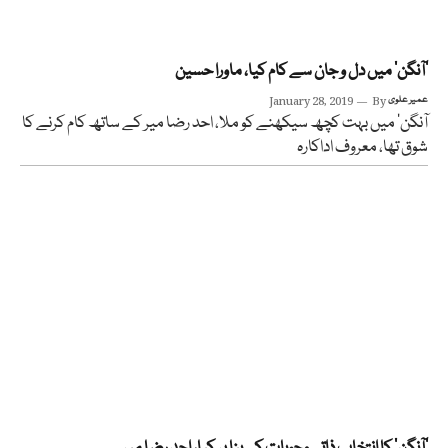
’آنگن‘ میں دل و جان سے کام کیا، ماورا حسین
عمیر علوی
By
January 28, 2019
آنگن‘ میں بہت کچھ سیکھنے کو ملا، احد رضا میر کے ساتھ کام کرنے کا
شوق تھا، معروف اداکارہ