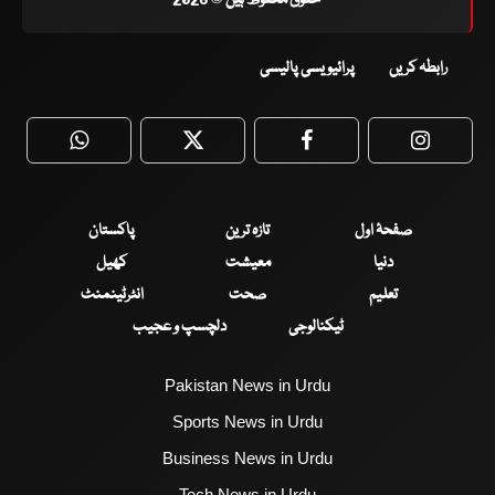
حقوق محفوظ ہیں © 2026
رابطہ کریں
پرائیویسی پالیسی
WhatsApp
Twitter
Facebook
Faceboo
صفحۂ اول
تازہ ترین
پاکستان
دنیا
معیشت
کھیل
تعلیم
صحت
انٹرٹینمنٹ
ٹیکنالوجی
دلچسپ و عجیب
Pakistan News in Urdu
Sports News in Urdu
Business News in Urdu
Tech News in Urdu