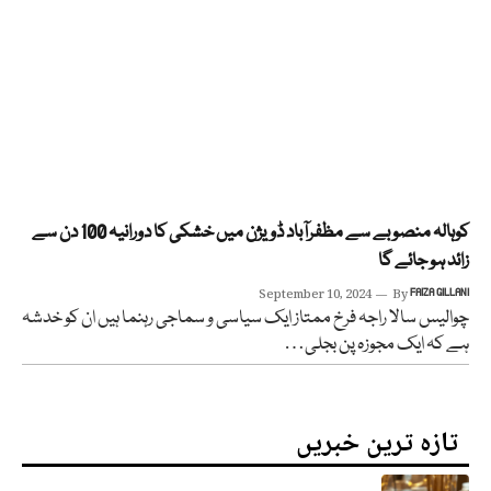
کوہالہ منصوبے سے مظفرآباد ڈویژن میں خشکی کا دورانیہ 100 دن سے
زائد ہو جائے گا
September 10, 2024
By
FAIZA GILLANI
چوالیس سالا راجہ فرخ ممتاز ایک سیاسی و سماجی رہنما ہیں ان کو خدشہ
ہے کہ ایک مجوزہ پن بجلی…
تازہ ترین خبریں