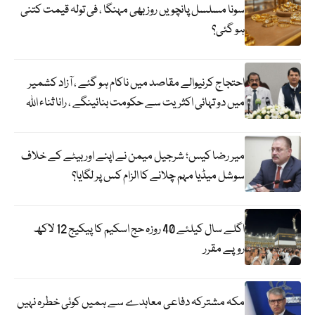
سونا مسلسل پانچویں روز بھی مہنگا ، فی تولہ قیمت کتنی
ہو گئی؟
احتجاج کرنیوالے مقاصد میں ناکام ہو گئے ، آزاد کشمیر
میں دو تہائی اکثریت سے حکومت بنائینگے ، رانا ثناء اللہ
میر رضا کیس؛ شرجیل میمن نے اپنے اور بیٹے کے خلاف
سوشل میڈیا مہم چلانے کا الزام کس پر لگایا؟
اگلے سال کیلئے 40 روزہ حج اسکیم کا پیکیج 12 لاکھ
روپے مقرر
مکہ مشترکہ دفاعی معاہدے سے ہمیں کوئی خطرہ نہیں