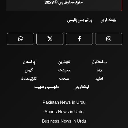
حقوق محفوظ ہیں © 2026
رابطہ کریں
پرائیویسی پالیسی
WhatsApp
Twitter
Facebook
Faceboo
صفحۂ اول
تازہ ترین
پاکستان
دنیا
معیشت
کھیل
تعلیم
صحت
انٹرٹینمنٹ
ٹیکنالوجی
دلچسپ و عجیب
Pakistan News in Urdu
Sports News in Urdu
Business News in Urdu