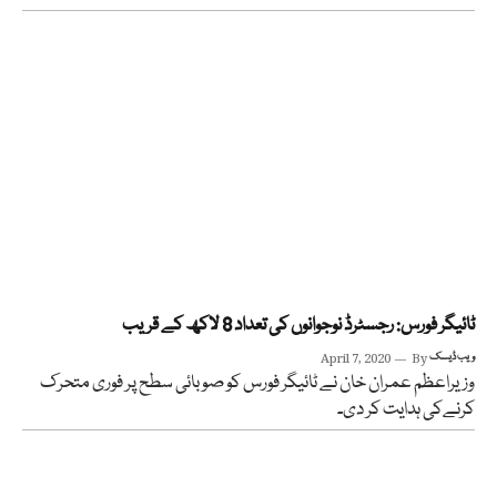
ٹائیگر فورس: رجسٹرڈ نوجوانوں کی تعداد 8 لاکھ کے قریب
ویب ڈیسک
By
April 7, 2020
وزیراعظم عمران خان نے ٹائیگر فورس کو صوبائی سطح پر فوری متحرک
کرنےکی ہدایت کر دی۔