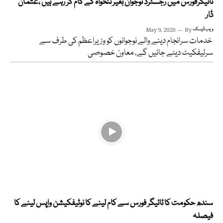
ٹائیگرفورس میں رجسٹرڈ نوجوان بغیر تنخواہ کے کام کر رہے ہیں ،عثمان
ڈار
ویب ڈیسک
By
May 9, 2020
خدمات سرانجام دینے والے نوجوانوں کو وزیراعظم کی طرف سے
سرٹیفکیٹ دیئے جائیں گے، معاون خصوصی
سندھ حکومت کا ٹائیگر فورس سے کام لینے کا نوٹیفکیشن واپس لینے کا
فیصلہ