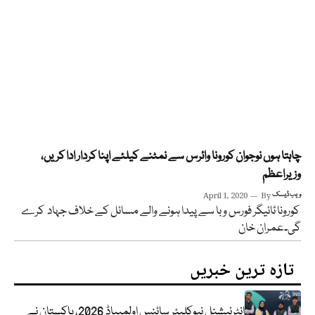
چاہتا ہوں نوجوان کورونا وائرس سے نمٹنے کیلئے اپنا کردار ادا کریں،
وزیراعظم
ویب ڈیسک
By
April 1, 2020
کورونا ٹائیگر فورس وبا سے پیدا ہونے والے مسائل کے خلاف جہاد کرے
گی۔عمران خان
تازہ ترین خبریں
انٹرنیشنل نیوکلیئر سائنس اولمپیاڈ 2026، پاکستان نے