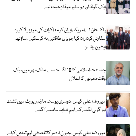
ایک گولڈ اور دو سلور میڈلز جیت لیے
پاکستان نے امریکا، ایران کو مذاکرات کی میز پر لا کر وہ
سفارتی کردار اداکیا جو بڑی طاقتیں نہ کرسکیں، ساؤتھ
ایشین وائسز
جماعت اسلامی کا 16 اگست سے ملک بھر میں بیک
وقت دھرنوں کا اعلان
میر رضا علی کیس: دوسری پوسٹ مارٹم رپورٹ میں تشدد
اور گولی لگنے کے اہم شواہد سامنے آگئے
میر رضا علی کیس، جبران ناصر کا تفتیشی ٹیم تبدیل کرنے