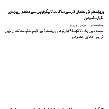
وزیراعظم کی عثمان ڈار سے ملاقات، ٹائیگرفورس سے متعلق رپورٹ پر
اظہار اطمینان
ویب ڈیسک
By
May 11, 2020
سندھ میں ایک لاکھ 54 ہزار نوجوان رجسٹرڈ ہیں تاہم حکومت تعاون نہیں
کر رہی، معاون خصوصی