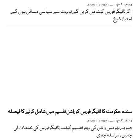
ویب ڈیسک
By
April 19, 2020
اگر ٹائیگر فورس کوشامل کریں گے تو بہت سے سیاسی مسائل ہوں گے,
امتیاز شیخ
سندھ حکومت کا ٹائیگر فورس کو راشن تقسیم میں شامل کرنے کا فیصلہ
ویب ڈیسک
By
April 19, 2020
صوبے بھرمیں راشن کی بہتر تقسیم کیلئےٹائیگرفورس کی خدمات لی
جائیں، مراسلہ جاری