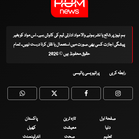
ہم نیوز پر شائع یا نشر ہونے والا مواد ادارتی ٹیم کی کاوش ہے۔ اس مواد کو بغیر
پیشگی اجازت کسی بھی صورت میں استعمال یا نقل کرنا درست نہیں۔ تمام
حقوق محفوظ ہیں © 2026
رابطہ کریں
پرائیویسی پالیسی
WhatsApp
Twitter
Facebook
Faceboo
صفحۂ اول
تازہ ترین
پاکستان
دنیا
معیشت
کھیل
تعلیم
صحت
انٹرٹینمنٹ