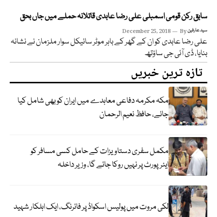
سابق رکن قومی اسمبلی علی رضا عابدی قاتلانہ حملے میں جاں بحق
سید عارفین
By
December 25, 2018
علی رضا عابدی کو ان کے گھر کے باہر موٹر سائیکل سوار ملزمان نے نشانہ
بنایا، ڈی آئی جی ساؤتھ
تازہ ترین خبریں
مکہ مکرمہ دفاعی معاہدے میں ایران کو بھی شامل کیا
جائے، حافظ نعیم الرحمان
مکمل سفری دستاویزات کے حامل کسی مسافر کو
ایئرپورٹ پر نہیں روکا جائے گا، وزیر داخلہ
لکی مروت میں پولیس اسکواڈ پر فائرنگ، ایک اہلکار شہید