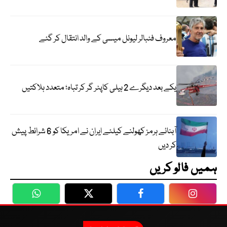
معروف فٹبالر لیونل میسی کے والد انتقال کر گئے
یکے بعد دیگرے 2 ہیلی کاپٹر گر کر تباہ؛ متعدد ہلاکتیں
آبنائے ہرمز کھولنے کیلئے ایران نے امریکا کو 6 شرائط پیش
کر دیں
ہمیں فالو کریں
WhatsApp
Twitter
Facebook
Faceboo