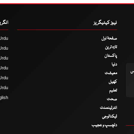
نیوز کیٹیگریز
انگر
صفحۂ اول
Urdu
تازہ ترین
Urdu
پاکستان
Urdu
دنیا
Urdu
اس
معیشت
Urdu
کھیل
Urdu
تعلیم
lish
صحت
انٹرٹینمنٹ
ٹیکنالوجی
دلچسپ و عجیب