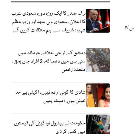
ترک صدر کا ایک روزہ دورہ سعودی عرب
کا اعلان، سعودی ولی عہد اور وزیراعظم
س کا
شہباز شریف سے اہم ملاقات کریں گے
دمشق کے نواحی علاقے جرمانہ میں
منی بس میں دھماکہ، 2 افراد جاں بحق،
متعدد زخمی
شادی کا کوئی ارادہ نہیں، اکیلی بے حد
خوش ہوں، امیشا پٹیل
حکومت نے پیٹرول اور ڈیزل کی قیمتوں
میں کمی کر دی