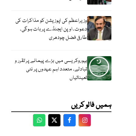
وزیراعظم کی اپوزیشن کو مذاکرات کی
دعوت، اوپن ایجنڈے پر بات ہوگی،
طارق فضل چودھری
بیوروکریسی میں بڑے پیمانے پر تقرر و
تبادلے، متعدد اہم عہدوں پر نئی
تعیناتیاں
ہمیں فالو کریں
WhatsApp
Twitter
Facebook
Facebook