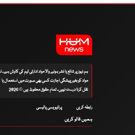
ہم نیوز پر شائع یا نشر ہونے والا مواد ادارتی ٹیم کی کاوش ہے۔ 
مواد کو بغیر پیشگی اجازت کسی بھی صورت میں استعمال یا
نقل کرنا درست نہیں۔ تمام حقوق محفوظ ہیں © 2026
رابطہ کریں
پرائیویسی پالیسی
ہمیں فالو کریں