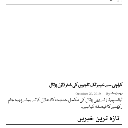
کراچی سے خیبر تک تاجروں کی شٹر ڈاؤن ہڑتال
ویب ڈیسک
By
October 29, 2019
ٹرانسپورٹرز نے بھی ہڑتال کی مکمل حمایت کا اعلان کرتے ہوئے پہیہ جام
رکھنے کا فیصلہ کیا ہے۔
تازہ ترین خبریں