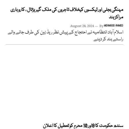
مہنگی بجلی اور ٹیکسوں کیخلاف تاجروں کی ملک گیر ہڑتال ، کاروباری
مراکز بند
August 28, 2024
By
MEHMOOD AHMED
اسلام آباد انتظامیہ نے احتجاج کے پیش نظر ریڈ زون کی طرف جانے والے
راستے بند کر دیئے
سندھ حکومت کا 9اور 10 محرم کو تعطیل کا اعلان