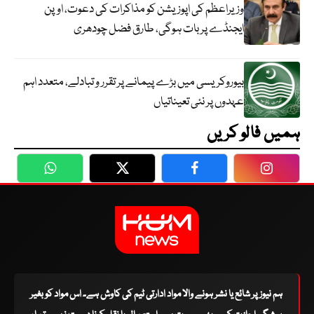
وزیراعظم کی اپوزیشن کو مذاکرات کی دعوت، اوپن
ایجنڈے پر بات ہوگی، طارق فضل چودھری
بیوروکریسی میں بڑے پیمانے پر تقرر و تبادلے، متعدد اہم
عہدوں پر نئی تعیناتیاں
ہمیں فالو کریں
WhatsApp
Twitter
Facebook
Faceboo
ہم نیوز پر شائع یا نشر ہونے والا مواد ادارتی ٹیم کی کاوش ہے۔ اس مواد کو بغیر