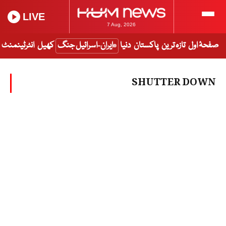
LIVE
7 Aug, 2026
صفحۂ اول
تازہ ترین
پاکستان
دنیا
ایران-اسرائیل جنگ
کھیل
انٹرٹینمنٹ
SHUTTER DOWN