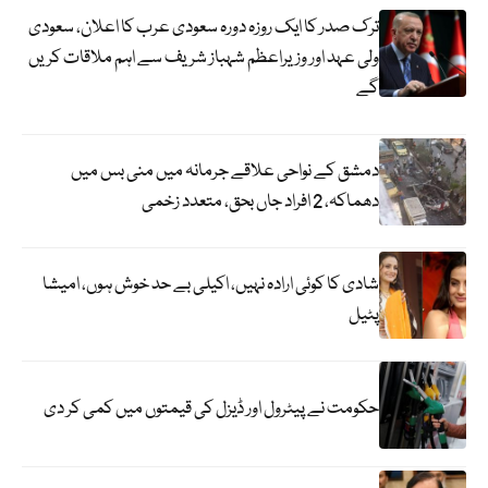
ترک صدر کا ایک روزہ دورہ سعودی عرب کا اعلان، سعودی
ولی عہد اور وزیراعظم شہباز شریف سے اہم ملاقات کریں
گے
دمشق کے نواحی علاقے جرمانہ میں منی بس میں
دھماکہ، 2 افراد جاں بحق، متعدد زخمی
شادی کا کوئی ارادہ نہیں، اکیلی بے حد خوش ہوں، امیشا
پٹیل
حکومت نے پیٹرول اور ڈیزل کی قیمتوں میں کمی کر دی