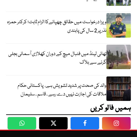
ویزا درخواست میں حقائق چھپانےکا الزام ثابت؛ کرکٹر حمزہ
نذر پر 2 سال کی پابندی
تھائی لینڈ میں فٹبال میچ کے دوران کھلاڑی آسمانی بجلی
گرنے سے ہلاک
والد کی صحت پر شدید تشویش ہے، پاکستانی حکام
ملاقات کی اجازت نہیں دے رہے ، قاسم ، سلیمان
ہمیں فالو کریں
WhatsApp
Twitter
Facebook
Faceboo