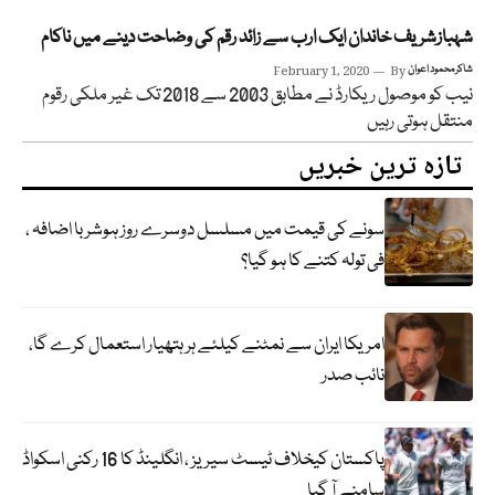
شہبازشریف خاندان ایک ارب سے زائد رقم کی وضاحت دینے میں ناکام
شاکر محمود اعوان
By
February 1, 2020
نیب کو موصول ریکارڈ نے مطابق 2003 سے 2018 تک غیر ملکی رقوم
منتقل ہوتی رہیں
تازہ ترین خبریں
سونے کی قیمت میں مسلسل دوسرے روز ہوشربا اضافہ ،
فی تولہ کتنے کا ہو گیا؟
امریکا ایران سے نمٹنے کیلئے ہر ہتھیار استعمال کرے گا،
نائب صدر
پاکستان کیخلاف ٹیسٹ سیریز ، انگلینڈ کا 16 رکنی اسکواڈ
سامنے آ گیا