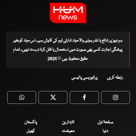
ہم نیوز پر شائع یا نشر ہونے والا مواد ادارتی ٹیم کی کاوش ہے۔ اس مواد کو بغیر
پیشگی اجازت کسی بھی صورت میں استعمال یا نقل کرنا درست نہیں۔ تمام
حقوق محفوظ ہیں © 2026
رابطہ کریں
پرائیویسی پالیسی
WhatsApp
Twitter
Facebook
Faceboo
صفحۂ اول
تازہ ترین
پاکستان
دنیا
معیشت
کھیل