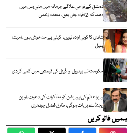
دمشق کے نواحی علاقے جرمانہ میں منی بس میں
دھماکہ، 2 افراد جاں بحق، متعدد زخمی
شادی کا کوئی ارادہ نہیں، اکیلی بے حد خوش ہوں، امیشا
پٹیل
حکومت نے پیٹرول اور ڈیزل کی قیمتوں میں کمی کر دی
وزیراعظم کی اپوزیشن کو مذاکرات کی دعوت، اوپن
ایجنڈے پر بات ہوگی، طارق فضل چودھری
ہمیں فالو کریں