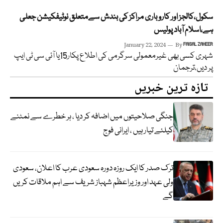
سکول،کالجز اور کاروباری مراکز کی بندش سےمتعلق نوٹیفکیشن جعلی
ہے،اسلام آباد پولیس
January 22, 2024
By
FAISAL ZAHEER
شہری کسی بھی غیرمعمولی سرگرمی کی اطلاع پکار15یا آئی سی ٹی ایپ
پر دیں،ترجمان
تازہ ترین خبریں
جنگی صلاحیتوں میں اضافہ کر دیا ، ہر خطرے سے نمٹنے
کیلئے تیار ہیں ، ایرانی فوج
ترک صدر کا ایک روزہ دورہ سعودی عرب کا اعلان، سعودی
ولی عہد اور وزیراعظم شہباز شریف سے اہم ملاقات کریں
گے