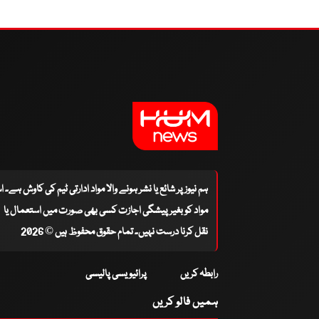
ہم نیوز پر شائع یا نشر ہونے والا مواد ادارتی ٹیم کی کاوش ہے۔ 
مواد کو بغیر پیشگی اجازت کسی بھی صورت میں استعمال یا
نقل کرنا درست نہیں۔ تمام حقوق محفوظ ہیں © 2026
رابطہ کریں
پرائیویسی پالیسی
ہمیں فالو کریں