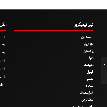
نیوز کیٹیگریز
انگر
صفحۂ اول
Urdu
تازہ ترین
Urdu
پاکستان
Urdu
دنیا
Urdu
اس
معیشت
Urdu
کھیل
Urdu
تعلیم
lish
صحت
انٹرٹینمنٹ
ٹیکنالوجی
دلچسپ و عجیب