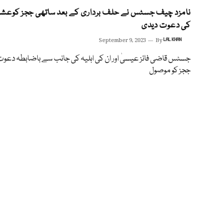
نامزد چیف جسٹس نے حلف برداری کے بعد ساتھی ججز کوعشا
کی دعوت دیدی
September 9, 2023
By
LAL KHAN
جسٹس قاضی فائز عیسیٰ اور ان کی اہلیہ کی جانب سے باضابطہ دعوت
ججز کو موصول