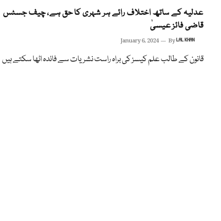
عدلیہ کے ساتھ اختلاف رائے ہر شہری کا حق ہے، چیف جسٹس
قاضی فائز عیسیٰ
January 6, 2024
By
LAL KHAN
قانون کے طالب علم کیسز کی براہ راست نشریات سے فائدہ اٹھا سکتے ہیں