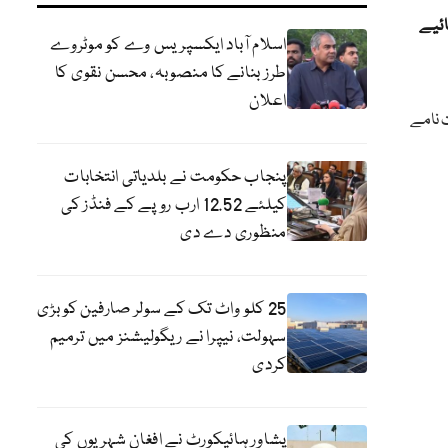
ئیے
اسلام آباد ایکسپریس وے کو موٹروے
طرز بنانے کا منصوبہ، محسن نقوی کا
اعلان
 نامے
پنجاب حکومت نے بلدیاتی انتخابات
کیلئے 12.52 ارب روپے کے فنڈز کی
منظوری دے دی
25 کلو واٹ تک کے سولر صارفین کو بڑی
سہولت، نیپرا نے ریگولیشنز میں ترمیم
کردی
پشاور ہائیکورٹ نے افغان شہریوں کی