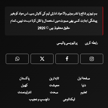
ہم نیوز پر شائع یا نشر ہونے والا مواد ادارتی ٹیم کی کاوش ہے۔ اس مواد کو بغیر
پیشگی اجازت کسی بھی صورت میں استعمال یا نقل کرنا درست نہیں۔ تمام
حقوق محفوظ ہیں © 2026
رابطہ کریں
پرائیویسی پالیسی
WhatsApp
Twitter
Facebook
Faceboo
صفحۂ اول
تازہ ترین
پاکستان
دنیا
معیشت
کھیل
تعلیم
صحت
انٹرٹینمنٹ
ٹیکنالوجی
دلچسپ و عجیب