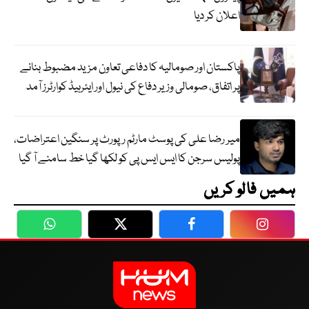
اعلان کر دیا
پاکستان اور صومالیہ کا دفاعی تعاون مزید مضبوط بنانے
پر اتفاق، صومالی وزیر دفاع کی نیول اور ایئرہیڈ کوارٹرز آمد
میر رضا علی کی پوسٹ مارٹم رپورٹ پر سنگین اعتراضات،
پولیس سرجن کا ایس ایس پی کو لکھا گیا خط سامنے آ گیا
ہمیں فالو کریں
WhatsApp
Twitter
Facebook
Faceboo