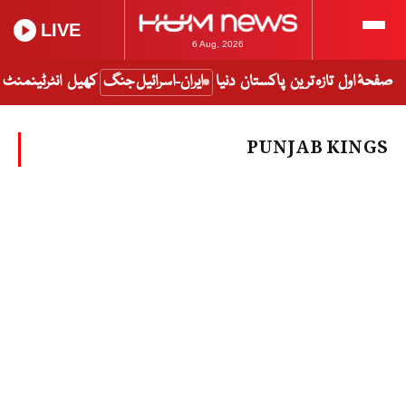
LIVE
6 Aug, 2026
صفحۂ اول
تازہ ترین
پاکستان
دنیا
ایران-اسرائیل جنگ
کھیل
انٹرٹینمنٹ
PUNJAB KINGS