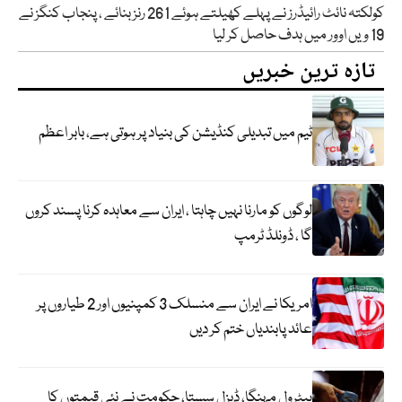
کولکتہ نائٹ رائیڈرز نے پہلے کھیلتے ہوئے 261 رنز بنائے ، پنجاب کنگز نے
19 ویں اوور میں ہدف حاصل کر لیا
تازہ ترین خبریں
ٹیم میں تبدیلی کنڈیشن کی بنیاد پر ہوتی ہے، بابر اعظم
لوگوں کو مارنا نہیں چاہتا ، ایران سے معاہدہ کرنا پسند کروں
گا ، ڈونلڈ ٹرمپ
امریکا نے ایران سے منسلک 3 کمپنیوں اور 2 طیاروں پر
عائد پابندیاں ختم کر دیں
پیٹرول مہنگا، ڈیزل سستا، حکومت نے نئی قیمتوں کا