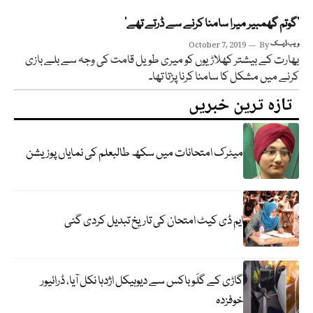
‘گوتم گھمبیر میرا سامنا کرنے سے ڈرتے تھے‘
ویب ڈیسک
By
October 7, 2019
بھارت کے بیشتر کھلاڑیوں کو میری طویل قامت کی وجہ سے بلے بازی
کرنے میں مشکل کا سامنا کرنا پڑتا تھا۔
تازہ ترین خبریں
میٹرک امتحانات میں سکھ طالبعلم کی نمایاں پوزیشن
ایم ڈی کیٹ امتحان کی تاریخ تبدیل کردی گئی
گاڑی کے گلَو باکس سے دیوہیکل اژدہا نکل آیا، ڈرائیور
خوفزدہ