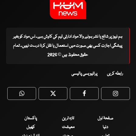
ہم نیوز پر شائع یا نشر ہونے والا مواد ادارتی ٹیم کی کاوش ہے۔ اس مواد کو بغیر
پیشگی اجازت کسی بھی صورت میں استعمال یا نقل کرنا درست نہیں۔ تمام
حقوق محفوظ ہیں © 2026
رابطہ کریں
پرائیویسی پالیسی
WhatsApp
Twitter
Facebook
Faceboo
صفحۂ اول
تازہ ترین
پاکستان
دنیا
معیشت
کھیل
تعلیم
صحت
انٹرٹینمنٹ