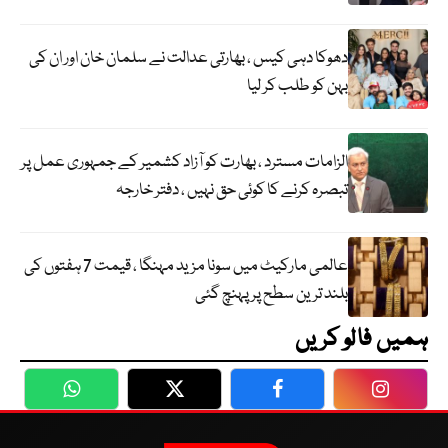
دھوکا دہی کیس ، بھارتی عدالت نے سلمان خان اور ان کی
بہن کو طلب کر لیا
الزامات مسترد ، بھارت کو آزاد کشمیر کے جمہوری عمل پر
تبصرہ کرنے کا کوئی حق نہیں ، دفتر خارجہ
عالمی مارکیٹ میں سونا مزید مہنگا ، قیمت 7 ہفتوں کی
بلند ترین سطح پر پہنچ گئی
ہمیں فالو کریں
WhatsApp
Twitter
Facebook
Faceboo