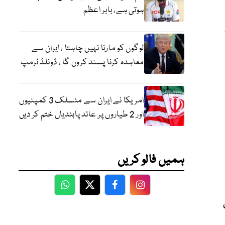
ہوتی ہے، بابر اعظم
لوگوں کو مارنا نہیں چاہتا ، ایران سے
معاہدہ کرنا پسند کروں گا ، ڈونلڈ ٹرمپ
امریکا نے ایران سے منسلک 3 کمپنیوں
اور 2 طیاروں پر عائد پابندیاں ختم کر دیں
ہمیں فالو کریں
WhatsApp
Twitter
Facebook
Facebook