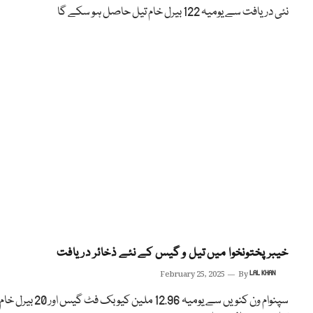
نئی دریافت سے یومیہ 122 بیرل خام تیل حاصل ہو سکے گا
خیبرپختونخوا میں تیل و گیس کے نئے ذخائر دریافت
February 25, 2025
By
LAL KHAN
سپنوام ون کنویں سے یومیہ 12.96 ملین کیوبک فٹ گیس اور 20 بیرل خا