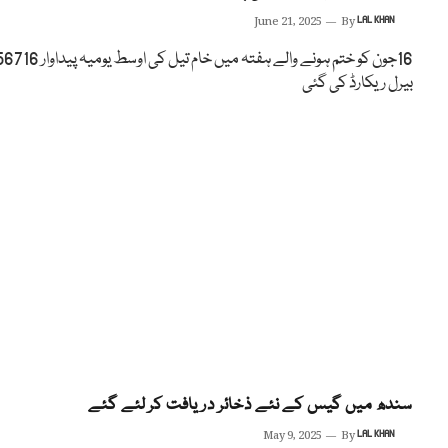
June 21, 2025
By
LAL KHAN
16جون کو ختم ہونے والے ہفتہ میں خام تیل کی اوسط یومیہ پیداوا
بیرل ریکارڈ کی گئی
سندھ میں گیس کے نئے ذخائر دریافت کر لئے گئے
May 9, 2025
By
LAL KHAN