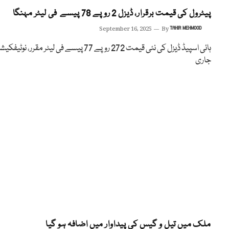
پیٹرول کی قیمت برقرار، ڈیزل 2 روپے 78 پیسے فی لیٹر مہنگا
September 16, 2025
By
TAHIR MEHMOOD
ہائی اسپیڈ ڈیزل کی نئی قیمت 272 روپے 77 پیسے فی لیٹر مقرر، نوٹیف
جاری
ملک میں تیل و گیس کی پیداوار میں اضافہ ہو گیا