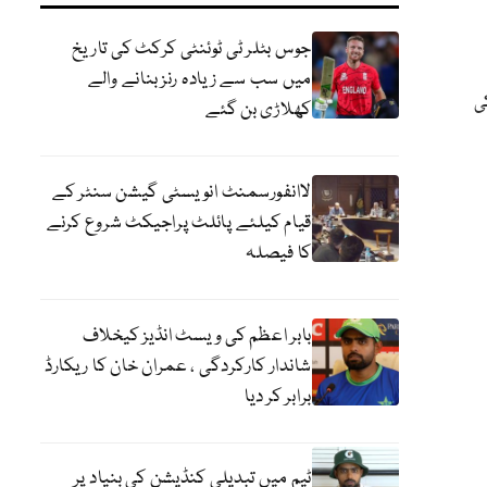
جوس بٹلر ٹی ٹوئنٹی کرکٹ کی تاریخ
میں سب سے زیادہ رنز بنانے والے
 تیل کی
کھلاڑی بن گئے
لاانفورسمنٹ انویسٹی گیشن سنٹر کے
قیام کیلئے پائلٹ پراجیکٹ شروع کرنے
کا فیصلہ
بابر اعظم کی ویسٹ انڈیز کیخلاف
شاندار کارکردگی ، عمران خان کا ریکارڈ
برابر کر دیا
ٹیم میں تبدیلی کنڈیشن کی بنیاد پر