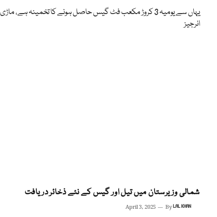
یہاں سے یومیہ 3 کروڑ مکعب فٹ گیس حاصل ہونے کا تخمینہ ہے، ماڑی
انرجیز
شمالی وزیرستان میں تیل اور گیس کے نئے ذخائر دریافت
April 3, 2025
By
LAL KHAN