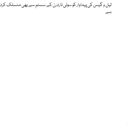
تیل و گیس کی پیداوار کو سوئی ناردرن کے سسٹم سے بھی منسلک کردیا
ہے
م