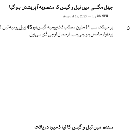
جھل مگسی میں تیل و گیس کا منصوبہ آپریشنل ہو گیا
August 18, 2025
By
LAL KHAN
کیشن
پراجیکٹ سے 14 ملین معکب فٹ یومیہ گیس اور 45 بیرل یومیہ
پیداوار حاصل ہو رہی ہے، ترجمان او جی ڈی سی ایل
سندھ میں تیل و گیس کا نیا ذخیرہ دریافت