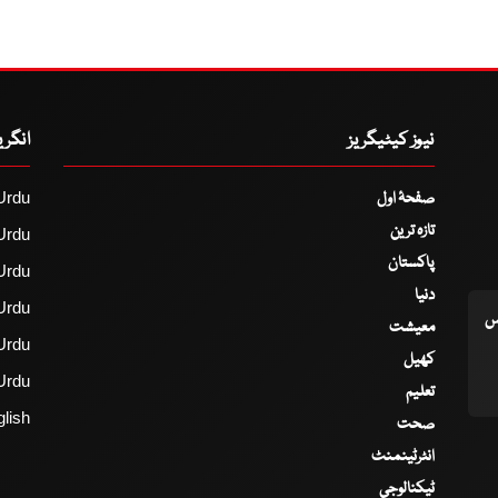
نیوز کیٹیگریز
انگر
صفحۂ اول
Urdu
تازہ ترین
Urdu
پاکستان
Urdu
دنیا
Urdu
اس
معیشت
Urdu
کھیل
Urdu
تعلیم
lish
صحت
انٹرٹینمنٹ
ٹیکنالوجی