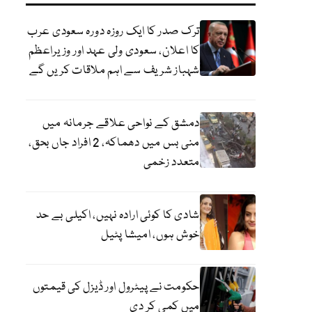
ترک صدر کا ایک روزہ دورہ سعودی عرب
کا اعلان، سعودی ولی عہد اور وزیراعظم
شہباز شریف سے اہم ملاقات کریں گے
دمشق کے نواحی علاقے جرمانہ میں
منی بس میں دھماکہ، 2 افراد جاں بحق،
متعدد زخمی
شادی کا کوئی ارادہ نہیں، اکیلی بے حد
خوش ہوں، امیشا پٹیل
حکومت نے پیٹرول اور ڈیزل کی قیمتوں
میں کمی کر دی