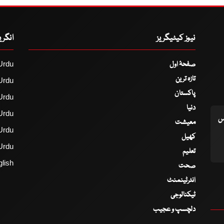
نیوز کیٹیگریز
انگر
صفحۂ اول
Urdu
تازہ ترین
Urdu
پاکستان
Urdu
دنیا
Urdu
اس
معیشت
Urdu
کھیل
Urdu
تعلیم
lish
صحت
انٹرٹینمنٹ
ٹیکنالوجی
دلچسپ و عجیب