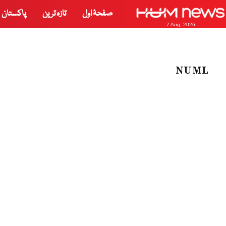
صفحۂ اول
تازہ ترین
پاکستان
7 Aug, 2026
NUML