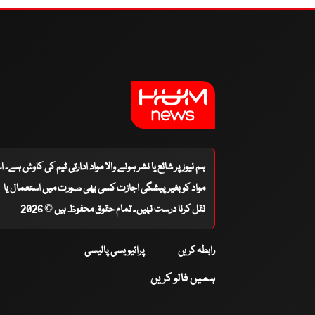
ہم نیوز پر شائع یا نشر ہونے والا مواد ادارتی ٹیم کی کاوش ہے۔ 
مواد کو بغیر پیشگی اجازت کسی بھی صورت میں استعمال یا
نقل کرنا درست نہیں۔ تمام حقوق محفوظ ہیں © 2026
رابطہ کریں
پرائیویسی پالیسی
ہمیں فالو کریں