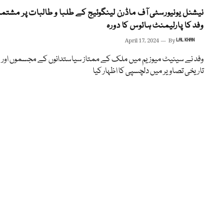
نیشنل یونیورسٹی آف ماڈرن لینگوئیج کے طلبا و طالبات پر مشتم
وفد کا پارلیمنٹ ہائوس کا دورہ
April 17, 2024
By
LAL KHAN
وفد نے سینیٹ میوزیم میں ملک کے ممتاز سیاستدانوں کے مجسموں اور
تاریخی تصاویر میں دلچسپی کا اظہار کیا