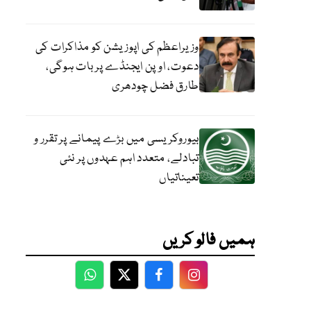
وزیراعظم کی اپوزیشن کو مذاکرات کی
دعوت، اوپن ایجنڈے پر بات ہوگی،
طارق فضل چودھری
بیوروکریسی میں بڑے پیمانے پر تقرر و
تبادلے، متعدد اہم عہدوں پر نئی
تعیناتیاں
ہمیں فالو کریں
WhatsApp
Twitter
Facebook
Facebook