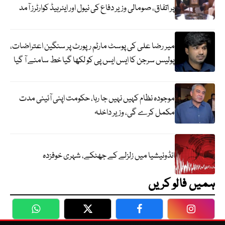
پر اتفاق، صومالی وزیر دفاع کی نیول اور ایئرہیڈ کوارٹرز آمد
میر رضا علی کی پوسٹ مارٹم رپورٹ پر سنگین اعتراضات،
پولیس سرجن کا ایس ایس پی کو لکھا گیا خط سامنے آ گیا
موجودہ نظام کہیں نہیں جا رہا، حکومت اپنی آئینی مدت
مکمل کرے گی، وزیر داخلہ
انڈونیشیا میں زلزلے کے جھٹکے، شہری خوفزدہ
ہمیں فالو کریں
WhatsApp
Twitter
Facebook
Faceboo