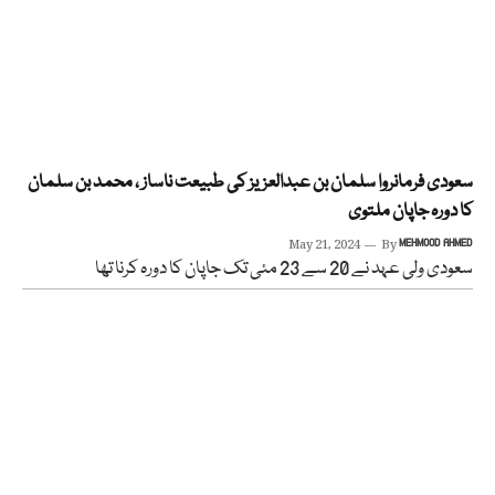
سعودی فرمانروا سلمان بن عبدالعزیز کی طبیعت ناساز ، محمد بن سلمان
کا دورہ جاپان ملتوی
May 21, 2024
By
MEHMOOD AHMED
سعودی ولی عہد نے 20 سے 23 مئی تک جاپان کا دورہ کرنا تھا