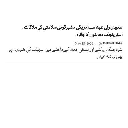
سعودی ولی عہد سے امریکی مشیر قومی سلامتی کی ملاقات ،
اسٹریٹجک معاہدوں کا جائزہ
May 19, 2024
By
MEHMOOD AHMED
غزہ جنگ روکنے اور انسانی امداد کے داخلے میں سہولت کی ضرورت پر
بھی تبادلہ خیال