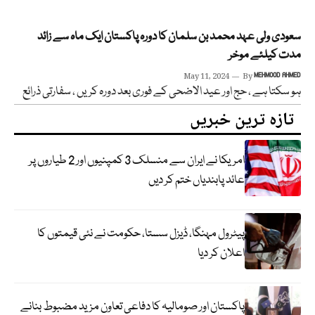
سعودی ولی عہد محمد بن سلمان کا دورہ پاکستان ایک ماہ سے زائد
مدت کیلئے موخر
May 11, 2024
By
MEHMOOD AHMED
ہو سکتا ہے ، حج اور عید الاضحی کے فوری بعد دورہ کریں ، سفارتی ذرائع
تازہ ترین خبریں
امریکا نے ایران سے منسلک 3 کمپنیوں اور 2 طیاروں پر
عائد پابندیاں ختم کر دیں
پیٹرول مہنگا، ڈیزل سستا، حکومت نے نئی قیمتوں کا
اعلان کر دیا
پاکستان اور صومالیہ کا دفاعی تعاون مزید مضبوط بنانے