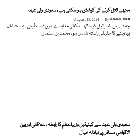
مجھے قتل کرنے کی کوشش ہو سکتی ہے ، سعودی ولی عہد
August 15, 2024
By
MEHMOOD AHMED
چاہتے ہیں ، اسرائیل کیساتھ امکانی معاہدے میں فلسطینی ریاست تک
پہنچنے کا حقیقی راستہ شامل ہو ، محمد بن سلمان
سعودی ولی عہد سے کینیڈین وزیراعظم کا رابطہ ، علاقائی اور بین
الاقوامی مسائل پر تبادلہ خیال