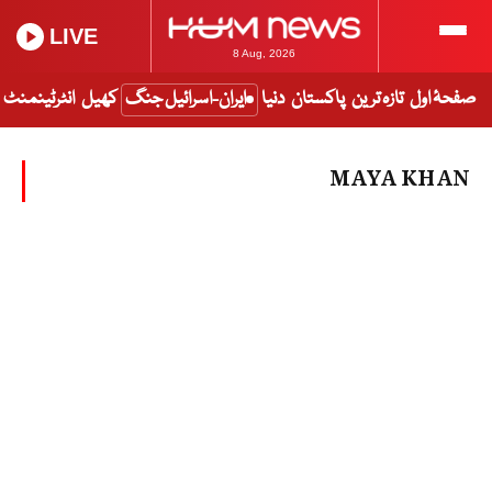
LIVE
8 Aug, 2026
صفحۂ اول
تازہ ترین
پاکستان
دنیا
ایران-اسرائیل جنگ
کھیل
انٹرٹینمنٹ
MAYA KHAN