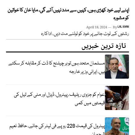
اپنے لیے خود کھڑی ہوں، کہیں سے مدد نہیں آئے گی، مایا خان کا خواتین
کو مشورہ
April 18, 2024
By
LAL KHAN
رشتوں کے ٹوٹ جانے پر خود کو ٹوٹنے مت دیں، اداکارہ
تازہ ترین خبریں
مسلمان متحد ہوں تو ہر چیلنج کا ڈٹ کر مقابلہ کر سکتے
ہیں، ایرانی وزیر خارجہ
عوام کو جزوی ریلیف، پیٹرول، ڈیزل اور مٹی کے تیل کی
قیمتوں میں کمی
پیٹرول کی قیمت 228 روپے فی لیٹر کی جائے، حافظ نعیم
الرحمان