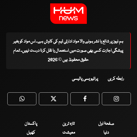
ہم نیوز پر شائع یا نشر ہونے والا مواد ادارتی ٹیم کی کاوش ہے۔ اس مواد کو بغیر
پیشگی اجازت کسی بھی صورت میں استعمال یا نقل کرنا درست نہیں۔ تمام
حقوق محفوظ ہیں © 2026
رابطہ کریں
پرائیویسی پالیسی
WhatsApp
Twitter
Facebook
Faceboo
صفحۂ اول
تازہ ترین
پاکستان
دنیا
معیشت
کھیل