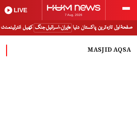
LIVE
7 Aug, 2026
صفحۂ اول
تازہ ترین
پاکستان
دنیا
ایران-اسرائیل جنگ
کھیل
انٹرٹینمنٹ
MASJID AQSA