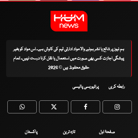
ہم نیوز پر شائع یا نشر ہونے والا مواد ادارتی ٹیم کی کاوش ہے۔ اس مواد کو بغیر
پیشگی اجازت کسی بھی صورت میں استعمال یا نقل کرنا درست نہیں۔ تمام
حقوق محفوظ ہیں © 2026
رابطہ کریں
پرائیویسی پالیسی
WhatsApp
Twitter
Facebook
Faceboo
صفحۂ اول
تازہ ترین
پاکستان