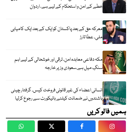
خطے کے امن و استحکام کے لیے ہے، اردوان
معرکہ حق کے بعد پاکستان کو ایک کے بعد ایک کامیابی
ملی، عطا تارڑ
مکہ دفاعی معاہدہ امن، ترقی اور خوشحالی کے لیے اہم
سنگِ میل ہے،سعودی وزیر خارجہ
انسانی اعضاء کی غیر قانونی فروخت کیس، گرفتار چینی
باشندوں نے ضمانت کیلئے ہائیکورٹ سے رجوع کرلیا
ہمیں فالو کریں
WhatsApp
Twitter
Facebook
Faceboo