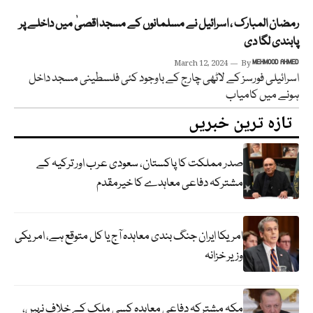
رمضان المبارک ، اسرائیل نے مسلمانوں کے مسجد اقصیٰ میں داخلے پر
پابندی لگا دی
March 12, 2024
By
MEHMOOD AHMED
اسرائیلی فورسز کے لاٹھی چارج کے باوجود کئی فلسطینی مسجد داخل
ہونے میں کامیاب
تازہ ترین خبریں
صدر مملکت کا پاکستان، سعودی عرب اور ترکیہ کے
مشترکہ دفاعی معاہدے کا خیرمقدم
امریکا ایران جنگ بندی معاہدہ آج یا کل متوقع ہے، امریکی
وزیر خزانہ
مکہ مشترکہ دفاعی معاہدہ کسی ملک کے خلاف نہیں،