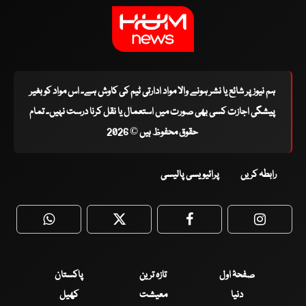
ہم نیوز پر شائع یا نشر ہونے والا مواد ادارتی ٹیم کی کاوش ہے۔ اس مواد کو بغیر
پیشگی اجازت کسی بھی صورت میں استعمال یا نقل کرنا درست نہیں۔ تمام
حقوق محفوظ ہیں © 2026
رابطہ کریں
پرائیویسی پالیسی
WhatsApp
Twitter
Facebook
Faceboo
صفحۂ اول
تازہ ترین
پاکستان
دنیا
معیشت
کھیل