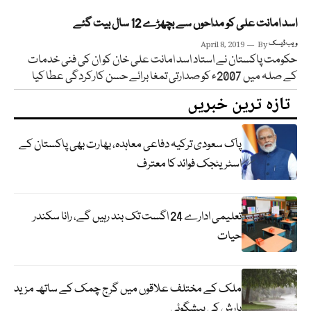
اسد امانت علی کو مداحوں سے بچھڑے 12 سال بیت گئے
ویب ڈیسک
By
April 8, 2019
حکومت پاکستان نے استاد اسد امانت علی خان کو ان کی فنی خدمات
کے صلہ میں 2007ء کو صدارتی تمغا برائے حسن کارکردگی عطا کیا
تازہ ترین خبریں
پاک سعودی ترکیہ دفاعی معاہدہ، بھارت بھی پاکستان کے
اسٹریٹجک فوائد کا معترف
تعلیمی ادارے 24 اگست تک بند رہیں گے، رانا سکندر
حیات
ملک کے مختلف علاقوں میں گرج چمک کے ساتھ مزید
بارش کی پیشگوئی