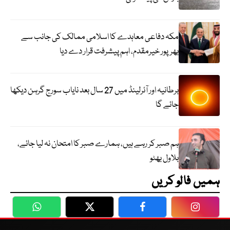
مکہ دفاعی معاہدے کا اسلامی ممالک کی جانب سے
بھرپور خیرمقدم، اہم پیشرفت قرار دے دیا
برطانیہ اور آئرلینڈ میں 27 سال بعد نایاب سورج گرہن دیکھا
جائے گا
ہم صبر کر رہے ہیں، ہمارے صبر کا امتحان نہ لیا جائے،
بلاول بھٹو
ہمیں فالو کریں
WhatsApp
Twitter
Facebook
Faceboo